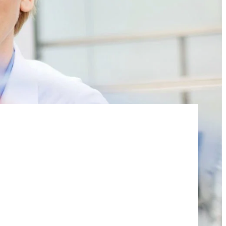
Roflex T70L (สารพลาสติไซเซอร์และสาร
หน่วงไฟ)
น้ำยาล้างจานและโลชั่น
กรดไฮโดรคลอริก
และอะคู
สารเติมแต่งคอนกรีตและมอร์
วัตถุดิบสำหรับเจลโพลียูรีเทน
ตาร์
ROKAmer 2000
กรดโมโนคลอโรอะซิติก
ROSULfan®E (โซเดียม 2-เอทิลเฮกซิล
ซัลเฟต)
ผลิตภัณฑ์เครื่องล้างจาน
น้ำมันละหุ่ง PEG-40
ROKAnol®GA8 (แอลกอฮอล์ C10, เอทอกซิ
เตตระเอทอกซีไซเลน
เลต)
แผงแซนวิช
โคโค-เบทาอีน
องครัว
น้ำยาทำความสะอาดห้องน้ำ
Deceth-5
ะกอบ
ผงซักฟอกสำหรับเครื่องล้าง
จาน