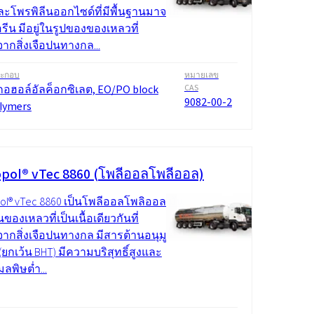
ละโพรพิลีนออกไซด์ที่มีพื้นฐานมาจาก
รีน มีอยู่ในรูปของของเหลวที่
ากสิ่งเจือปนทางกล...
ระกอบ
หมายเลข
อฮอล์อัลค็อกซิเลต, EO/PO block
CAS
9082-00-2
lymers
pol® vTec 8860 (โพลีออลโพลีออล)
ol® vTec 8860 เป็นโพลีออลโพลิออล มัน
ในของเหลวที่เป็นเนื้อเดียวกันที่
ากสิ่งเจือปนทางกล มีสารต้านอนุมูล
(ยกเว้น BHT) มีความบริสุทธิ์สูงและ
ลพิษต่ำ...