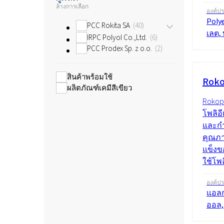
ล้างการเลือก
องค์ป
Poly
PCC Rokita SA
40
เลต,
IRPC Polyol Co.,Ltd.
6
PCC Prodex Sp. z o.o.
2
สินค้าพร้อมใช้
Roko
ผลิตภัณฑ์เคมีสีเขียว
Rokop
โพลิอี
และกำ
คุณภา
แข็งข
ใช้โพ
องค์ป
แอลก
ออล,