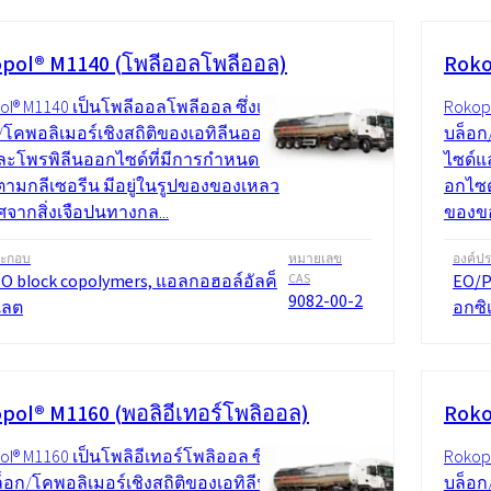
pol® M1140 (โพลีออลโพลีออล)
Roko
ol® M1140 เป็นโพลีออลโพลีออล ซึ่งเป็น
Rokop
/โคพอลิเมอร์เชิงสถิติของเอทิลีนออก
บล็อก
ละโพรพิลีนออกไซด์ที่มีการกำหนด EO
ไซด์แ
ดตามกลีเซอรีน มีอยู่ในรูปของของเหลว
อกไซด์
ศจากสิ่งเจือปนทางกล...
ของขอ
ระกอบ
หมายเลข
องค์ป
O block copolymers, แอลกอฮอล์อัลค็
CAS
EO/P
9082-00-2
เลต
อกซิ
pol® M1160 (พอลิอีเทอร์โพลิออล)
Roko
l® M1160 เป็นโพลิอีเทอร์โพลิออล ซึ่ง
Rokop
ล็อก/โคพอลิเมอร์เชิงสถิติของเอทิลีนอ
บล็อก