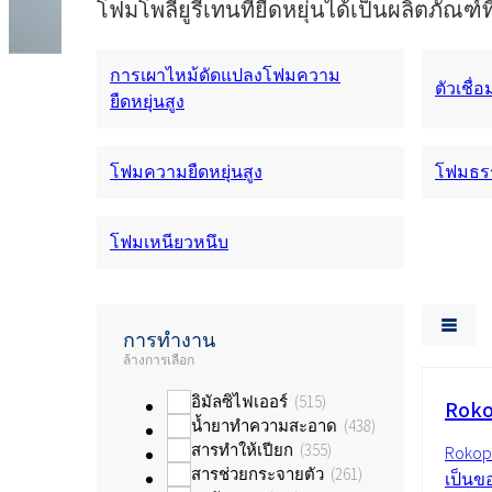
โฟมโพลียูรีเทนที่ยืดหยุ่นได้เป็นผลิตภัณ
การเผาไหม้ดัดแปลงโฟมความ
ตัวเชื่
ยืดหยุ่นสูง
โฟมความยืดหยุ่นสูง
โฟมธร
โฟมเหนียวหนึบ
การทำงาน
ล้างการเลือก
อิมัลซิไฟเออร์
515
Roko
น้ำยาทำความสะอาด
438
สารทำให้เปียก
355
Rokopo
สารช่วยกระจายตัว
261
เป็นข