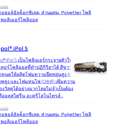
ระกอบ
อฮอล์อัลค็อกซิเลต, ส่วนผสม, Polyether โพลิ
 พอลิเมอร์โพลิออล
pol® iPol S
l® iPol S เป็นโพลิเมอร์กระจายตัวใน
เทอร์โพลิออลที่ทำปฏิกิริยาได้ สีขาว
หนดให้ผลิตโฟมความยืดหยุ่นสูง (HR)
พสูง และโฟมทนไฟ (CMHR) เพิ่มความ
องวัสดุได้อย่างมากโดยไม่จำเป็นต้อง
ลีออลสไตรีน-อะคริโลไนไทรล์...
ระกอบ
อฮอล์อัลค็อกซิเลต, ส่วนผสม, Polyether โพลิ
 พอลิเมอร์โพลิออล