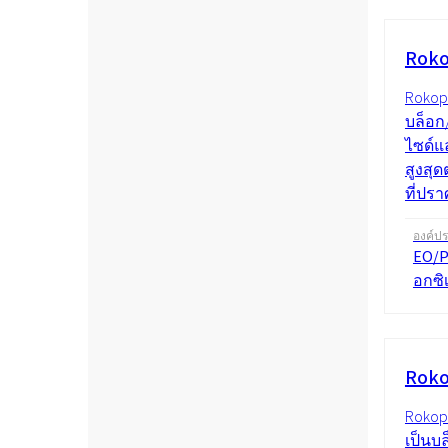
Roko
Rokop
บล็อก
ไซด์แ
สูงสุ
ที่ปรา
องค์ป
EO/P
อกซิ
Roko
Rokopo
เป็นบ