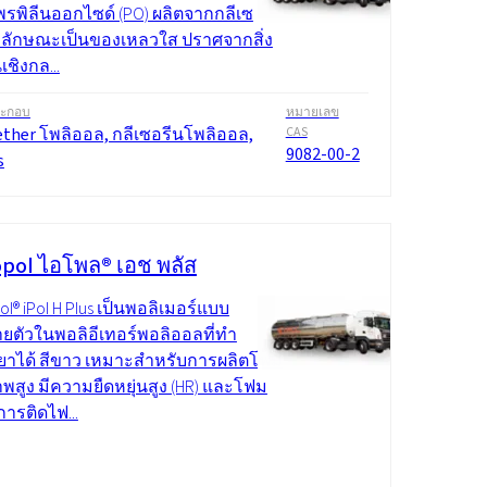
รพิลีนออกไซด์ (PO) ผลิตจากกลีเซ
มีลักษณะเป็นของเหลวใส ปราศจากสิ่ง
เชิงกล...
ระกอบ
หมายเลข
ether โพลิออล, กลีเซอรีนโพลิออล,
CAS
9082-00-2
s
pol ไอโพล® เอช พลัส
l® iPol H Plus เป็นพอลิเมอร์แบบ
ยตัวในพอลิอีเทอร์พอลิออลที่ทำ
ริยาได้ สีขาว เหมาะสำหรับการผลิตโฟม
พสูง มีความยืดหยุ่นสูง (HR) และโฟม
การติดไฟ...