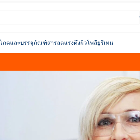
ริโภคและบรรจุภัณฑ์
สารลดแรงตึงผิว
โพลียูรีเทน
rossin® 450
Crossin® ฮาร์ด 36
ตกาว
ะ
ิกส์
กาวก่อสร้าง
ตัวกรอง
การกันซึม
การบำบัดน้ำและน้ำเสีย
ตัวทำละลายทางเภสัชกรรม
อุตสาหกรรมสิ่งทอ
ผลิตภัณฑ์ทำความสะอาด
อุตสาหกรรมเครื่องทำความ
หนังเทียม
ฉนวนท่อในท่อ
ที่นั่ง พนักพิงศีรษะ ที
สารทำให้เกิดฟอง
กาวติดไม้
แพ็คเกจเสริม
อุตสาหกรรมเชื้อเพลิง
วัตถุดิบสำหรับการผลิต
สารเติมแต่งสำหรับบร
แบตเตอรี่ Li-Ion และ
อุโมงค์
วัตถุดิบสำหรับสารดับเพลิง
สินค้าพร้อมใช้
เฟอร์นิเจอร์ตกแต่ง
Crossin® แอทติก ซอฟท์
ระบบโพลิยูรีเทน
สารหน่วงไฟ
สำหรับติดตั้งในอุตสาหกรรม
เย็นและเครื่องใช้ในครัวเรือน
อาหาร
รวมถึงประเภทย่อย
การดูแลผิว
การดูแลผิวหน้า
ุลบ
ผลิตภัณฑ์ทำความสะอาดและดูแล
สารลดแรงตึงผิวแอมโฟเทอริก
คลอโรไซเลน
การทำความสะอาดและดูแลรถยนต์
พลาสติก
การหว่านปุ๋ย
สารกระจายตัวและเรซิน
อาหาร
เฟอร์นิเจอร์
สารฟอกขาว
Ekoprodur®S0310/E
่องมือค้นหาหมายเลข CAS
Roflex T45 (สารพลาสติไซเซอร์และสาร
ไฟฟอสฟอรัสที่ปราศ
SULFOROKAnol® L430/1 - อิมัลซิไฟเออร์
น, เอทอกซิเลต)
คา, พวง
แผงตัวถัง กันชน เรือนกระจก
แอปพลิเคชั่นอื่นๆ
ท่อฉนวนสำเร็จรูป
ฝาครอบท่อ
หน่วงการติดไฟ)
ประจุลบ
Ekoprodur®S0541
กาวเม็ดยาง
กาวเสริมแรงมวลหิน
การดูแลเด็ก
การดูแลเส้นผม