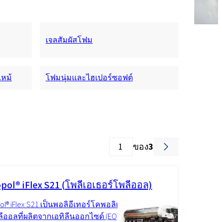
เจลสัมผัสโฟม
หม้
โฟมนุ่มและไฮเปอร์ซอฟต์
ของ
3
pol® iFlex S21 (โพลีเอเธอร์โพลีออล)
l® iFlex S21 เป็นพอลิอีเทอร์โคพอลิเม
ลีออลที่ผลิตจากเอทิลีนออกไซด์ (EO)