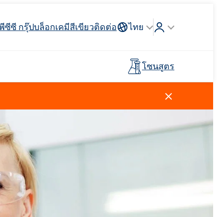
พีซีซี กรุ๊ป
บล็อก
เคมีสีเขียว
ติดต่อ
ไทย
โซนสูตร
Crossin® ฮาร์ด 40
่วางแขน
 API
รจุภัณฑ์
ตัวสะสม
ฉนวนสายไฟและสายเคเบิล
รถบรรทุกห้องเย็น
กาวสำหรับพื้นผิวกีฬาและ
ไม้เทียม
อุตสาหกรรมโลหการ
พรีโพลีเมอร์
นันทนาการ
การดูแลผู้ชาย
น้ำยาทำความสะอาดห้องครัว
สารลดแรงตึงผิวประจุบวก
วัตถุดิบและตัวกลาง
ยาง
สีและสารเคลือบ
ตัวแทนล้างไขมัน
ปุ๋ยทางใบ
Ekoprodur®S0330
Rostabil TTDP-V (สารปรับเสถียรภาพ
EXOdis PC800 - สารกระจายตัวและสาร
พลาสเตอร์บอร์ดและสารเติม
กระบวนการเฉพาะทาง)
ทำให้เปียกอเนกประสงค์
Ekoprodur®S10-HP
กาวและไพรเมอร์สำหรับแผง
แต่งยิปซั่ม
น้ำหอม
แซนวิช