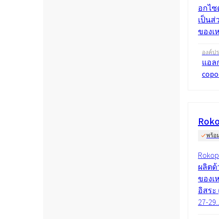
อกไซด
เป็นส
ของเหล
องค์ป
แอลก
copo
Roko
พร้อ
Rokopo
ผลิตด
ของเห
อิสระ 
27-29..