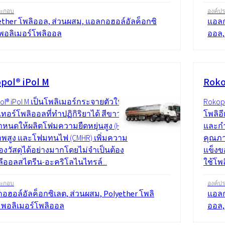
ระกอบ
องค์ป
ether โพลิออล, ส่วนผสม, แอลกอฮอล์อัลค็อกซิ
แอลก
 พอลิเมอร์โพลิออล
ออล,
pol® iPol M
Roko
ol® iPol M เป็นโพลิเมอร์กระจายตัวใน
Rokopo
เทอร์โพลิออลที่ทำปฏิกิริยาได้ สีขาว
โพลิอี
หนดให้ผลิตโฟมความยืดหยุ่นสูง (HR)
และกำ
พสูง และโฟมทนไฟ (CMHR) เพิ่มความ
คุณภา
องวัสดุได้อย่างมากโดยไม่จำเป็นต้อง
แข็งข
ลีออลสไตรีน-อะคริโลไนไทรล์...
ใช้โพ
ระกอบ
องค์ป
อฮอล์อัลค็อกซิเลต, ส่วนผสม, Polyether โพลิ
แอลก
 พอลิเมอร์โพลิออล
ออล,