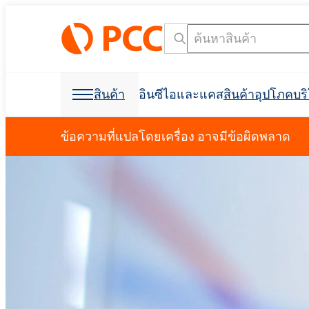
สินค้า
อินซีไอและแคส
สินค้าอุปโภคบ
วัตถุดิบเคมี
วัตถุดิบเคมี
สินค้าอุปโภคบริโภคและบรรจุภัณฑ์
สารลดแรงตึงผิว
โพลียูรีเทน
ข้อความที่แปลโดยเครื่อง อาจมีข้อผิดพลาด
การดูแลส่วนบุคคลและการดูแลบ้าน
โฟมสเปรย์เซลล์เปิด C
การก่อสร้างอาคาร
ฉนวนกันเสียง
การกำจัดคราบน้ำมัน
วัตถุดิบสำหรับการผลิ
วัตถุดิบสำหรับสูตร
การขุดและการขุดเจา
อุตสาหกรรมฟอกหนัง
ผลิตภัณฑ์ฆ่าเชื้อ
อุตสาหกรรมอิเล็กทรอน
ที่นอนและเบาะ
การขุดเจาะและการขุด
สารช่วยในการผลิต
การขนส่ง
Crossin® ฮาร์ด 50
โพลิออลโพลีเอสเตอร์
Polyether โพลิออล
การดูแลช่องปาก
น้ำยาขจัดคราบผ้า
สารลดแรงตึงผิวประจ
คลอร์อัลคาไล
การทำความสะอาด I&I
บรรจุภัณฑ์
การพิมพ์
ผลิตภัณฑ์ป้องกันพืช
สบู่เหลว
สารลดแรงตึงผิวที่ไม่ใช่ไอออนิก
การทำความสะอาดและการซักล้าง
ผลิตภัณฑ์เสริมอาหาร
สารกันฟอง
การป้องกันอัคคีภัย
Ekoprodur® 1331B2
เครื่องมือค้นหาชื่อ INCI
เครื
Roflam B7 - สารหน่วง
EXOstat 187 (กรดไขมั
กาวและวัสดุยาแนว
ห้องนักบิน, แผงบุหลัง
อุตสาหกรรมไฟฟ้า
ฉนวนโฟมสเปรย์
จากฮาโลเจน
Ekoprodur®S0331FL
มาลัย
กาวอเนกประสงค์
การดูแลสัตว์เลี้ยง
น้ำมันหล่อลื่นและของเหลวสำหรับ