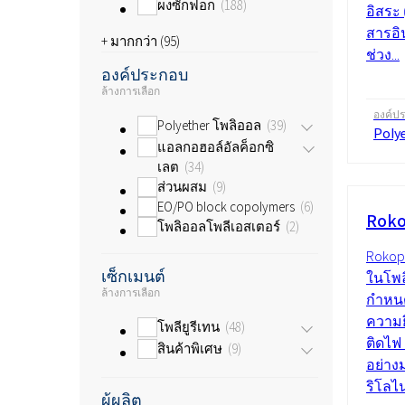
ผงซักฟอก
188
อิสระ 
สารอิ
+ มากกว่า (
95
)
ช่วง...
องค์ประกอบ
ล้างการเลือก
องค์ป
Polyether โพลิออล
39
Poly
แอลกอฮอล์อัลค็อกซิ
เลต
34
ส่วนผสม
9
EO/PO block copolymers
6
Roko
โพลิออลโพลีเอสเตอร์
2
Rokopo
เซ็กเมนต์
ในโพล
ล้างการเลือก
กำหนด
ความย
โพลียูรีเทน
48
ติดไฟ 
สินค้าพิเศษ
9
อย่าง
ริโลไน
ผู้ผลิต