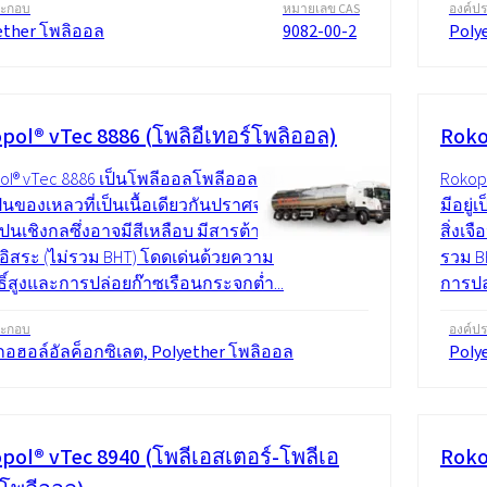
ระกอบ
หมายเลข CAS
องค์ป
ether โพลิออล
9082-00-2
Poly
pol® vTec 8886 (โพลิอีเทอร์โพลิออล)
Roko
ol® vTec 8886 เป็นโพลีออลโพลีออล มัน
Rokop
เป็นของเหลวที่เป็นเนื้อเดียวกันปราศจาก
มีอยู่
ือปนเชิงกลซึ่งอาจมีสีเหลือบ มีสารต้าน
สิ่งเจ
ลอิสระ (ไม่รวม BHT) โดดเด่นด้วยความ
รวม B
ธิ์สูงและการปล่อยก๊าซเรือนกระจกต่ำ...
การปล
ระกอบ
องค์ป
อฮอล์อัลค็อกซิเลต, Polyether โพลิออล
Poly
pol® vTec 8940 (โพลีเอสเตอร์-โพลีเอ
Roko