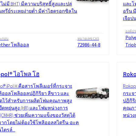
(ไม่มี BHT) มีความบริสุทธิ์สูงและปล่อย
และโพ
นทรีย์ระเหยง่ายต่ำ มีค่าไฮดรอกซิลใน
อรีน 
เจือปน
องค์ป
Poly
ระกอบ
หมายเลข CAS
ether โพลิออล
72986-44-8
Triol
pol® ไอโพล โฮ
Roko
l® iPol H คือสารโพลีเมอร์ที่กระจายตัว
Rokopo
ิออลโพลิออลปฏิกิริยา สีขาว และ
กระจา
ไว้สำหรับการผลิตโฟมคุณภาพสูง
ปฏิกิ
ืดหยุ่นสูง (HR) และโฟมหน่วงการ
คุณภา
(CMHR) ช่วยเพิ่มความแข็งของวัสดุได้
หน่วง
มากโดยไม่ต้องใช้โพลิออลสไตรีน-อะค
ไตรล์...