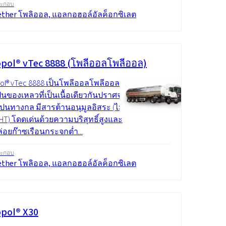
ระกอบ
ether โพลิออล, แอลกอฮอล์อัลค็อกซิเลต
pol® vTec 8888 (โพลีออลโพลีออล)
ol® vTec 8888 เป็นโพลีออลโพลีออล มัน
เป็นของเหลวที่เป็นเนื้อเดียวกันปราศจาก
ือปนทางกล มีสารต้านอนุมูลอิสระ (ไม่
HT) โดดเด่นด้วยความบริสุทธิ์สูงและ
่อยก๊าซเรือนกระจกต่ำ...
ระกอบ
ether โพลิออล, แอลกอฮอล์อัลค็อกซิเลต
pol® X30