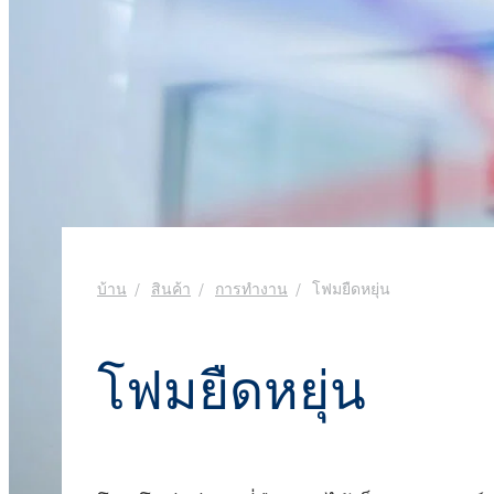
งานโลหะ
Ekoprodur® S11E-MAX
สารเคมี
ROKwinol 80 (Polysorb
น้ำยาล้างห้องน้ำ
น้ำยาเช็ดกระจก
พลังงานและทรัพยากร
สารกระตุ้นชีวภาพ
คลอร์อัลคาไล
พลาสติกและยาง
คลอรีน
พุกเคมี
สุขอนามัยที่ใกล้ชิด
กาวโฟมรีบอนด์
ยา
ROKAcet R40 (PEG-40 C
น้ำด่างโซดาไฟ
ROKAnol®LP3943 (แอลก
สารเคลือบและหมึก
ทอกซิเลตโพรพอกซิเล
น้ำยาปรับผ้านุ่มและคอนเดนเสท
คลอโรไซเลน
สิ่งทอและหนัง
น้ำมันละหุ่ง PEG-26
ซิลิคอนเตตระคลอไรด์
ROKAnol®NL6
สารเติมแต่งแอสฟัลต์
สเปรย์ฉนวนกันความร้อน
อิเล็กทรอนิกส์และการ
Polysorbate 20
ใช้ทางเทคนิค
การทำความสะอาดแล
อุตสาหกรรมอาหาร
บ้าน
สินค้า
การทำงาน
โฟมยืดหยุ่น
ไม้
PEG-4
อุตสาหกรรมอิเล็กทรอนิกส์และไฟฟ้า
น้ำยาซักผ้าและเจล
แผ่นฉนวน
โฟมยืดหยุ่น
อุตสาหกรรมเฟอร์นิเจอร์
เคมีเกษตร
น้ำยาทำความสะอาด
อเนกประสงค์
เยื่อกระดาษและกระดาษ