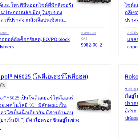
์และโพรพิลีนออกไซด์ที่มีกลีเซอรีน
ไซด์แ
่วนประกอบหลัก มีอยู่ในรูปของ
กลีเซอ
วที่ปราศจากสิ่งเจือปนเชิงกล...
ปราศจ
ระกอบ
หมายเลข
องค์ป
อฮอล์อัลค็อกซิเลต, EO/PO block
CAS
แอลก
9082-00-2
lymers
copo
pol® M6025 (โพลีเอเธอร์โพลีออล)
Roko
มใช้
Rokop
มีอยู่
l® M6025 เป็นโพลีเอเธอร์โพลีออลที่
ปราศจ
้วยเทคโนโลยี KOH มีลักษณะเป็น
อิสระ 
ลวใสเป็นเนื้อเดียวกัน มีสารต้านอนุมูล
ปล่อยม
(ยกเว้น BHT) มีค่าไฮดรอกซิลอยู่ในช่วง
.