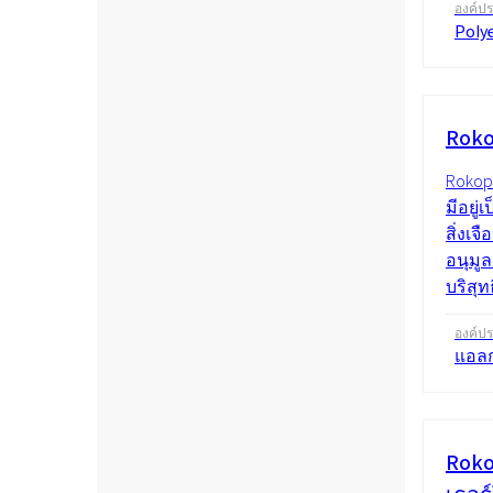
องค์ป
Poly
Roko
Rokop
มีอยู่
สิ่งเจ
อนุมู
บริสุท
องค์ป
แอลก
Roko