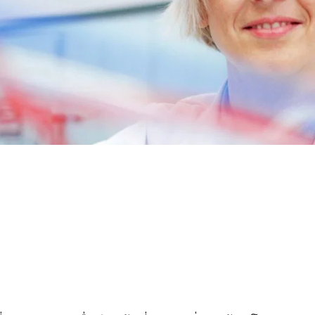
ate 80)
POLIkol 4000 เม็ด (PEG-90)
น้ำยาล้างห้องน้ำ
สารเสริมฤทธิ์
โซเดียมไฮโปคลอไรต์
ระบบฉนวน PU
ระบบสเปรย์ความร้อน
เครื่องสำอางทำความสะอาด
ความสบายและการออกแบบ
ซีลแลนท์
สติก
ผิวกาย
ตามหลักสรีรศาสตร์
astor Oil)
ROKAnol ID7 (Isodeceth-7)
โซดาไฟเกล็ด
อฮอล์, C12-15, เอ
ROKAnol®LP3135 (โพลีออกซีอัลคิลีนไกลคอ
ต)
ลอีเทอร์)
สินค้าเอนกประสงค์
น้ำมันละหุ่ง PEG-11
ไตรคลอโรไซเลน
C9-11 ปาเรธ-8
อุตสาหกรรมไม้
เครื่องปั้นดินเผา
ประยุกต์
โพลียูเรีย
สารเติมแต่ง
Sorbitan Oleate
ะดูแล
น้ำยาทำความสะอาดพื้นผิว
น้ำยาทำความสะอาดห้
แข็ง
PEG-12
แอปพลิเคชั่นอื่นๆ
โอซีเอฟ (โฟมส่วนปร
เดียว)
น้ำยาล้างจานสำหรับมือ
ผงซักฟอก