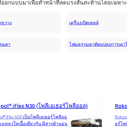
ฑ์ที่ออกแบบมาเพื่อทำหน้าที่ลดแรงสั่นสะท้านโดยเฉพาะ
อมขวาง
เครื่องเปิดเซลล์
รมดา
โฟมธรรมดาดัดแปลงการเผาไ
pol® iFlex N30 (โพลีเอเธอร์โพลีออล)
Roko
l® iFlex N30 เป็นโพลีเอเธอร์โพลีออล
Rokopo
องเหลวใสเนื้อเดียวกัน มีสารต้านอนุมูล
อร์โพ