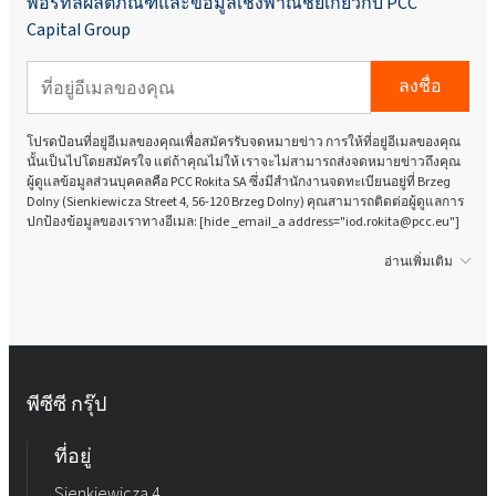
พอร์ทัลผลิตภัณฑ์และข้อมูลเชิงพาณิชย์เกี่ยวกับ PCC
Capital Group
ลงชื่อ
โปรดป้อนที่อยู่อีเมลของคุณเพื่อสมัครรับจดหมายข่าว การให้ที่อยู่อีเมลของคุณ
นั้นเป็นไปโดยสมัครใจ แต่ถ้าคุณไม่ให้ เราจะไม่สามารถส่งจดหมายข่าวถึงคุณ
ผู้ดูแลข้อมูลส่วนบุคคลคือ PCC Rokita SA ซึ่งมีสำนักงานจดทะเบียนอยู่ที่ Brzeg
Dolny (Sienkiewicza Street 4, 56-120 Brzeg Dolny) คุณสามารถติดต่อผู้ดูแลการ
ปกป้องข้อมูลของเราทางอีเมล: [hide _email_a address="iod.rokita@pcc.eu"]
อ่านเพิ่มเติม
พีซีซี กรุ๊ป
ที่อยู่
Sienkiewicza 4