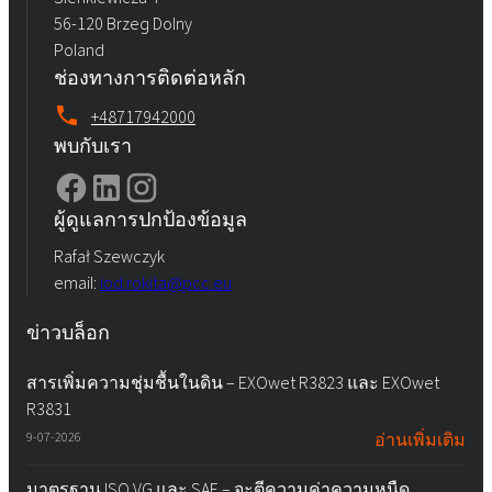
56-120 Brzeg Dolny
Poland
ช่องทางการติดต่อหลัก
+48717942000
พบกับเรา
ผู้ดูแลการปกป้องข้อมูล
Rafał Szewczyk
email:
iod.rokita@pcc.eu
ข่าวบล็อก
สารเพิ่มความชุ่มชื้นในดิน – EXOwet R3823 และ EXOwet
R3831
9-07-2026
อ่านเพิ่มเติม
มาตรฐาน ISO VG และ SAE – จะตีความค่าความหนืด