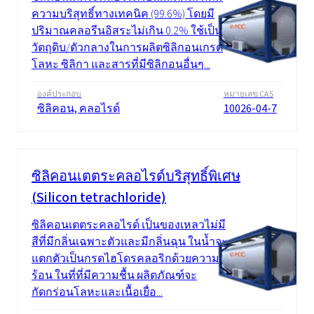
ความบริสุทธิ์ทางเทคนิค (99.6%) โดยมี
ปริมาณคลอรีนอิสระไม่เกิน 0.2% ใช้เป็น
วัตถุดิบ/ตัวกลางในการผลิตซิลิกอนเกรด
โลหะ ซิลิกา และสารที่มีซิลิกอนอื่นๆ...
องค์ประกอบ
หมายเลข CAS
ซิลิคอน, คลอไรด์
10026-04-7
ซิลิคอนเตตระคลอไรด์บริสุทธิ์พิเศษ
(Silicon tetrachloride)
ซิลิคอนเตตระคลอไรด์ เป็นของเหลวไม่มี
สีที่มีกลิ่นเฉพาะตัวและมีกลิ่นฉุน ในน้ำจะ
แตกตัวเป็นกรดไฮโดรคลอริกด้วยความ
ร้อน ในที่ที่มีความชื้น ผลิตภัณฑ์จะ
กัดกร่อนโลหะและเนื้อเยื่อ...