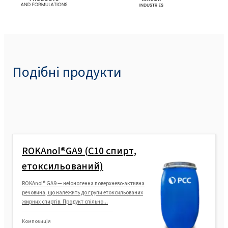
Подібні продукти
ROKAnol®GA9 (C10 спирт,
етоксильований)
ROKAnol® GA9 — неіоногенна поверхнево-активна
речовина, що належить до групи етоксильованих
жирних спиртів. Продукт спільно...
Композиція