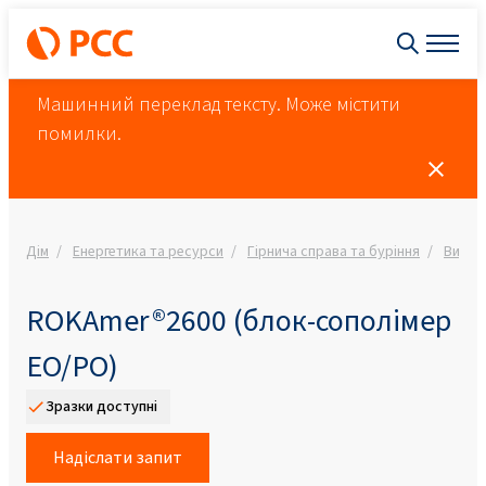
Машинний переклад тексту. Може містити
помилки.
Дім
Енергетика та ресурси
Гірнича справа та буріння
Видоб
ROKAmer®2600 (блок-сополімер
EO/PO)
Зразки доступні
Надіслати запит