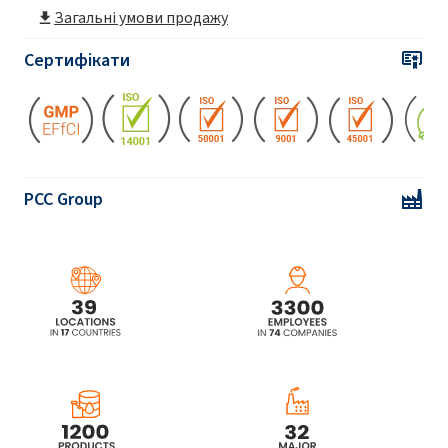
Загальні умови продажу
Сертифікати
ROKAmer®2600S (блок-сополімер EO/PO)
ROKAmer®2950 (блок-сополімер EO/PO)
ROKAmer®3100 (блок-сополімер EO/PO)
PCC Group
ROKAmer®3800 (блок-сополімер EO/PO)
ROKAmer®BP1000
ROKAmer®NP1000 (алкоксильований
ефірний поліол)