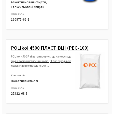
Алкоксильовані спирти,
Етоксильовані спирти
Номер CAS
160875-66-1
POLIkol 4500 ПЛАСТІВЦІ (PEG-100)
POLIkol 4500 Flakes - це продукт, що належить до
групи поліоксиетиленгліколів (PEG із середньою
молекулярною масою 4500),...
Композиція
Поліетиленгліколі
Номер CAS
25322-68-3