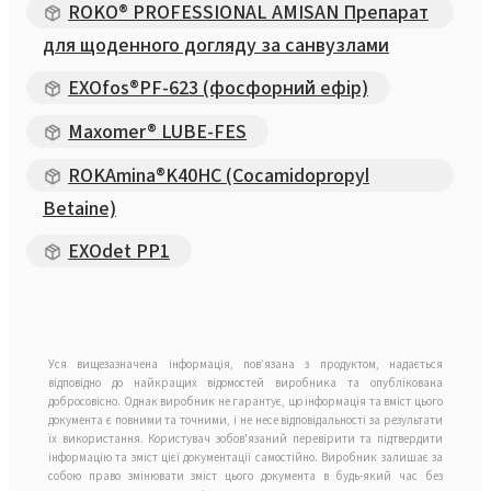
ROKO® PROFESSIONAL AMISAN Препарат
для щоденного догляду за санвузлами
EXOfos®PF-623 (фосфорний ефір)
Maxomer® LUBE-FES
ROKAmina®K40HC (Cocamidopropyl
Betaine)
EXOdet PP1
Уся вищезазначена інформація, пов’язана з продуктом, надається
відповідно до найкращих відомостей виробника та опублікована
добросовісно. Однак виробник не гарантує, що інформація та вміст цього
документа є повними та точними, і не несе відповідальності за результати
їх використання. Користувач зобов'язаний перевірити та підтвердити
інформацію та зміст цієї документації самостійно. Виробник залишає за
собою право змінювати зміст цього документа в будь-який час без