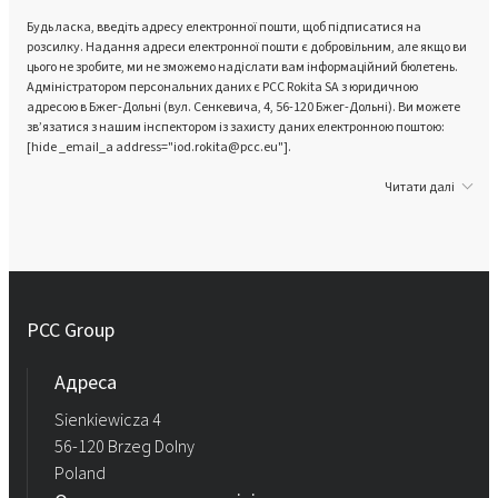
Будь ласка, введіть адресу електронної пошти, щоб підписатися на
розсилку. Надання адреси електронної пошти є добровільним, але якщо ви
цього не зробите, ми не зможемо надіслати вам інформаційний бюлетень.
Адміністратором персональних даних є PCC Rokita SA з юридичною
адресою в Бжег-Дольні (вул. Сенкевича, 4, 56-120 Бжег-Дольні). Ви можете
зв’язатися з нашим інспектором із захисту даних електронною поштою:
[hide _email_a address="iod.rokita@pcc.eu"].
Читати далі
PCC Group
Адреса
Sienkiewicza 4
56-120 Brzeg Dolny
Poland