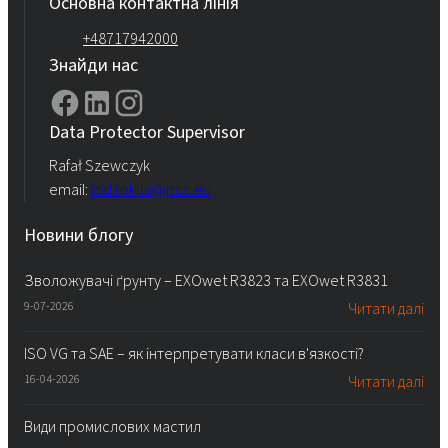
Основна контактна лінія
+48717942000
Знайди нас
Data Protector Supervisor
Rafał Szewczyk
email:
iod.rokita@pcc.eu
Новини блогу
Зволожувачі ґрунту – EXOwet R3823 та EXOwet R3831
9-07-2026
Читати далі
ISO VG та SAE – як інтерпретувати класи в'язкості?
16-04-2026
Читати далі
Види промислових мастил