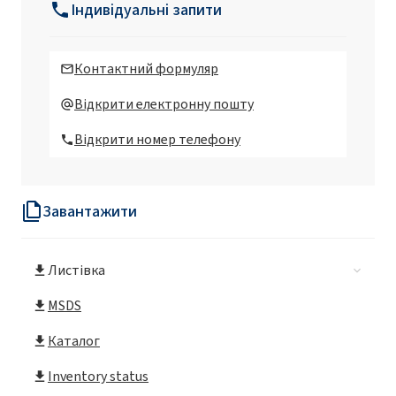
Індивідуальні запити
ROKAmer®1010 (блок-сополімер EO/PO)
Контактний формуляр
ROKAmer®1010/50 (блок-сополімер
Відкрити електронну пошту
EO/PO)
Відкрити номер телефону
ROKAmer®2000 (блок-сополімер EO/PO)
Завантажити
ROKAmer®2000S (блок-сополімер EO/PO)
Листівка
ROKAmer®2100 (блок-сополімер EO/PO)
MSDS
ROKAmer®2330 (блок-сополімер EO/PO)
Каталог
Inventory status
ROKAmer®2400 (блок-сополімер EO/PO)