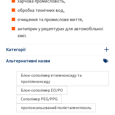
харчова промисловість,
обробка технічних вод,
очищення та промислове миття,
антипірен у рецептурах для автомобільної
хімії.
Категорії
Альтернативні назви
Блок-сополімер етиленоксиду та
пропіленоксиду
Блок-сополімер EO/PO
Сополімер PEG/PPG
пропоксильований поліетиленгліколь