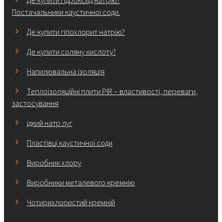
Де купити гідроксид натрію?
Постачальники каустичної соди.
Де купити гіпохлорит натрію?
Де купити соляну кислоту?
Напилювальна ізоляція
Теплоізоляційні плити PIR – властивості, переваги,
застосування
їдкий натр луг
Пластівці каустичної соди
Виробник хлору
Виробники металевого кремнію
Чотирихлористий кремній