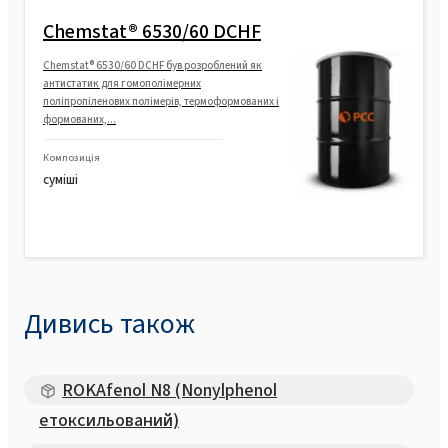
Chemstat® 6530/60 DCHF
Chemstat® 6530/60 DCHF був розроблений як
антистатик для гомополімерних
поліпропіленових полімерів, термоформованих і
формованих,...
Композиція
суміші
Дивись також
ROKAfenol N8 (Nonylphenol
етоксильований)