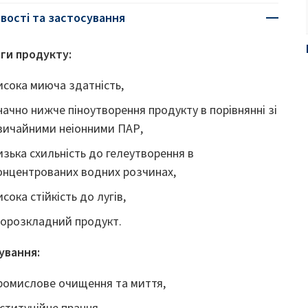
вості та застосування
ги продукту:
исока миюча здатність,
начно нижче піноутворення продукту в порівнянні зі
вичайними неіонними ПАР,
изька схильність до гелеутворення в
онцентрованих водних розчинах,
исока стійкість до лугів,
іорозкладний продукт.
ування:
ромислове очищення та миття,
нституційне прання,