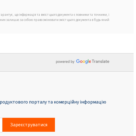
ROKAnol®LP550
(Поліоксиалкіленгліколевий
арантує, що інформація та вміст цього документа є повними та точними, і
ефір)
обник залишає за собою право змінювати зміст цього документа в будь-який
ROKAnol®LP60 (ефір
поліоксиалкіленового жирного
спирту)
ROKAnol® LP911
(Поліоксиалкіленгліколевий
ефір)
ROKAnol®LP2424 (C12-14 спирт
етоксильований,
родуктового порталу та комерційну інформацію
пропоксильований)
ROKAnol® LP2424 MB (C12-14
спирт етоксильований,
Зареєструватися
пропоксильований)