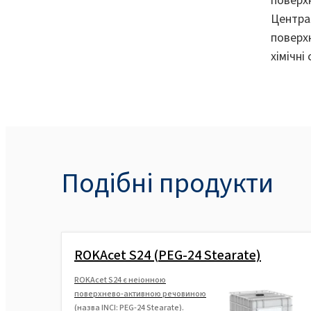
Центра
поверх
хімічні
Подібні продукти
ROKAcet S24 (PEG-24 Stearate)
ROKAcet S24 є неіонною
поверхнево-активною речовиною
(назва INCI: PEG-24 Stearate).