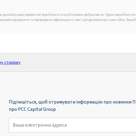
дно до найкращих відомостей виробника та опублікована добросовісно. Однак виробник не г
в'язаний перевірити та підтвердити інформацію та зміст цієї документації самостійно. Вир
ну сторінку
Підпишіться, щоб отримувати інформацію про новинки П
про PCC Capital Group