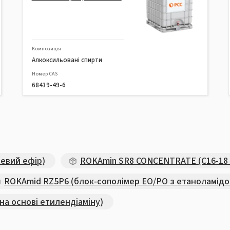
Композиція
Алкоксильовані спирти
Номер CAS
68439-49-6
левий ефір)
ROKAmin SR8 CONCENTRATE (С16-18 
ROKAmid RZ5P6 (блок-сополімер EO/PO з етаноламідо
а основі етилендіаміну)