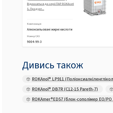
Відноситься до серії ПАР ROKAcet
S. Продукт...
Композиція
Алкоксильовані жирні кислоти
Номер CAS
9004-99-3
Дивись також
ROKAnol® LP911 (Поліоксиалкіленгліко
ROKAnol® DB7R (C12-15 Pareth-7)
ROKAmer®ED57 (блок-сополімер EO/PO н