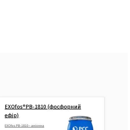
ROKAnol®LP600
(Поліоксиалкіленгліколевий
ефір)
ROKAnol®LP700
(Поліоксиалкіленгліколевий
ефір)
ROKAnol®LP42 (Спирти, C16-18,
етоксильований
пропоксильований)
ROKAnol®LP64 (Спирти, C16-18,
етоксильований
пропоксильований)
EXOfos®PB-1810 (фосфорний
ROKAnol®LP180
ефір)
EXOfos PB-1810 – аніонна
ROKAnol®LP3841 (С8-18 спирт,