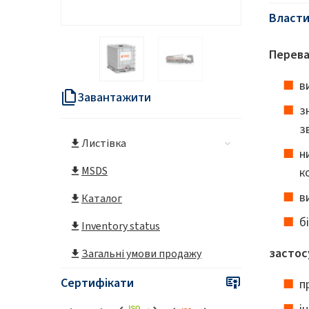
Власти
Перева
в
Завантажити
з
з
Листівка
н
MSDS
к
в
Каталог
б
Inventory status
застос
Загальні умови продажу
Сертифікати
п
і