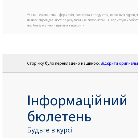
Уся вищезазначена інформація, пов’язана з продуктом, надається відпові
не несе відповідальності за результати їх використання. Користувач зобо
час без зазначення причин таких змін.
Сторінку було перекладено машиною.
Відкрити оригіналь
Інформаційний
бюлетень
Будьте в курсі