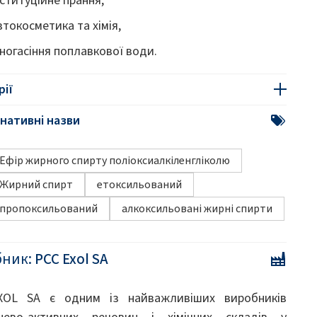
втокосметика та хімія,
іногасіння поплавкової води.
рії
нативні назви
Ефір жирного спирту поліоксиалкіленгліколю
Жирний спирт
етоксильований
пропоксильований
алкоксильовані жирні спирти
бник:
PCC Exol SA
XOL SA є одним із найважливіших виробників
нево-активних речовин і хімічних складів у