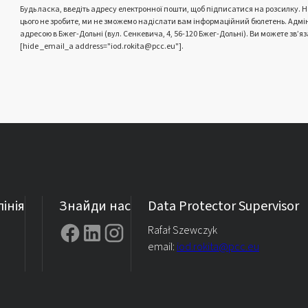
Будь ласка, введіть адресу електронної пошти, щоб підписатися на розсилку. 
цього не зробите, ми не зможемо надіслати вам інформаційний бюлетень. Адмі
адресою в Бжег-Дольні (вул. Сенкевича, 4, 56-120 Бжег-Дольні). Ви можете зв’
[hide _email_a address="iod.rokita@pcc.eu"].
інія
Знайди нас
Data Protector Supervisor
Rafał Szewczyk
email:
iod.rokita@pcc.eu