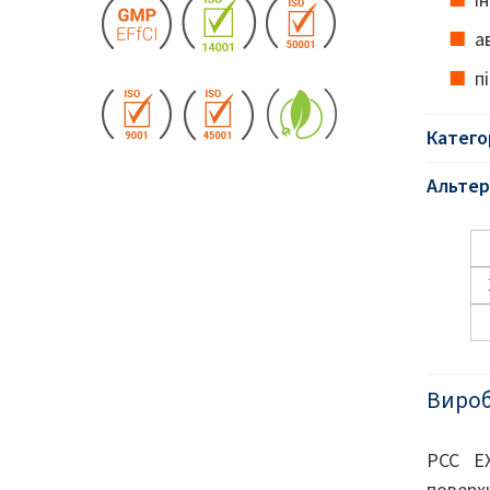
а
п
Катего
Альтер
Виро
PCC E
поверх