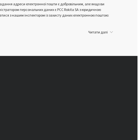
Надання адреси електронної пошти є добровільним, але якщо ви
ROKAnol®LP1012 (C12-C14 спирт,
ністратором персональних даних є PCC Rokita SA з юридичною
язатися з нашим інспектором із захисту даних електронною поштою:
етоксильований,
пропоксильований)
Читати далі
ROKAnol®LP6066 (PPG-5-Ceteth-
20)
ROKAnol®LP6066 MB (PPG-5-
Ceteth-20)