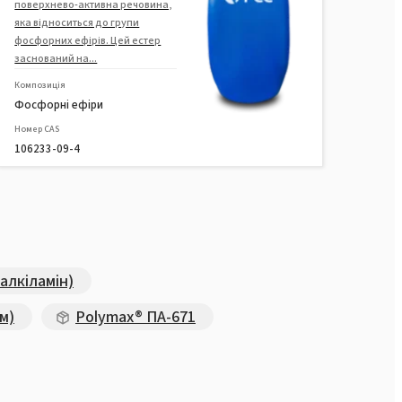
поверхнево-активна речовина,
етоксильований
яка відноситься до групи
пропоксильований)
фосфорних ефірів. Цей естер
заснований на...
ROKAnol®LP66
Композиція
(Поліоксиалкіленгліколевий
Фосфорні ефіри
ефір)
Номер CAS
106233-09-4
ROKAnol®LP610
(Поліоксиалкіленгліколевий
ефір)
ROKAnol® LP220
(Поліоксиалкіленгліколевий
алкіламін)
ефір)
м)
Polymax® ПА-671
ROKAnol®LP2500 (C12-C15 спирт,
етоксильований,
пропоксильований)