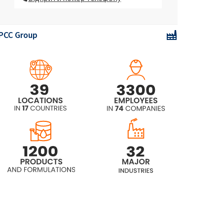
(Поліоксиалкіленгліколевий
ефір)
PCC Group
ROKAnol® LP2126
(Поліоксиалкіленгліколевий
ефір)
ROKAnol® LP2227
ROKAnol®LP2529
(Поліоксиалкіленгліколевий
ефір)
ROKAnol®LP27
(Поліоксиалкіленгліколевий
ефір)
ROKAnol®LP2855 (C12-18 спирт