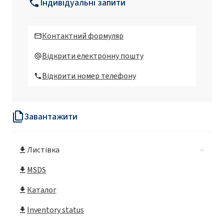
Індивідуальні запити
ROKAmer®PP2000 (поліпропіленгліколь)
Контактний формуляр
ROKAmer®PP450 (поліпропіленгліколь)
Відкрити електронну пошту
Відкрити номер телефону
Завантажити
Листівка
MSDS
Каталог
Inventory status