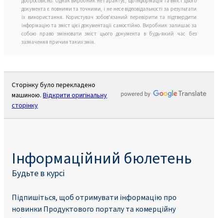
добросовісно. Однак виробник не гарантує, що інформація та вміст цього
документа є повними та точними, і не несе відповідальності за результати
їх використання. Користувач зобов'язаний перевірити та підтвердити
інформацію та зміст цієї документації самостійно. Виробник залишає за
собою право змінювати зміст цього документа в будь-який час без
зазначення причин таких змін.
Сторінку було перекладено
машиною.
Відкрити оригінальну
сторінку
Інформаційний бюлетень
Будьте в курсі
Підпишіться, щоб отримувати інформацію про
новинки Продуктового порталу та комерційну