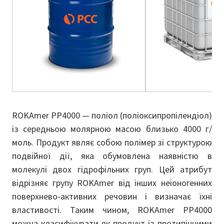
ROKAmer PP4000 — поліол (поліоксипропілендіол)
із середньою молярною масою близько 4000 г/
моль. Продукт являє собою полімер зі структурою
подвійної дії, яка обумовлена ​​наявністю в
молекулі двох гідрофільних груп. Цей атрибут
відрізняє групу ROKAmer від інших неіоногенних
поверхнево-активних речовин і визначає їхні
властивості. Таким чином, ROKAmer PP4000
можна класифікувати як продукт із протипінними