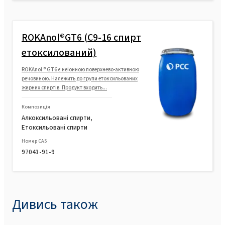
ROKAnol®GT6 (C9-16 спирт
етоксилований)
ROKAnol ® GT6 є неіонною поверхнево-активною
речовиною. Належить до групи етоксильованих
жирних спиртів. Продукт входить...
Композиція
Алкоксильовані спирти,
Етоксильовані спирти
Номер CAS
97043-91-9
Дивись також