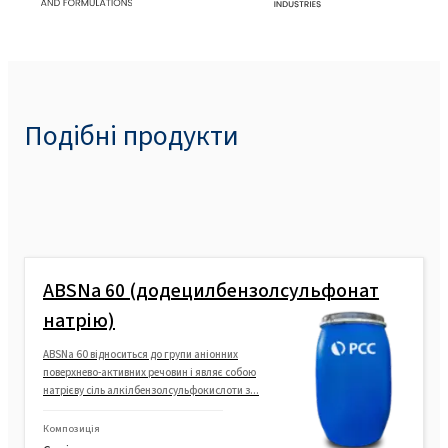
Подібні продукти
ABSNa 60 (додецилбензолсульфонат
натрію)
ABSNa 60 відноситься до групи аніонних
поверхнево-активних речовин і являє собою
натрієву сіль алкілбензолсульфокислоти з...
Композиція