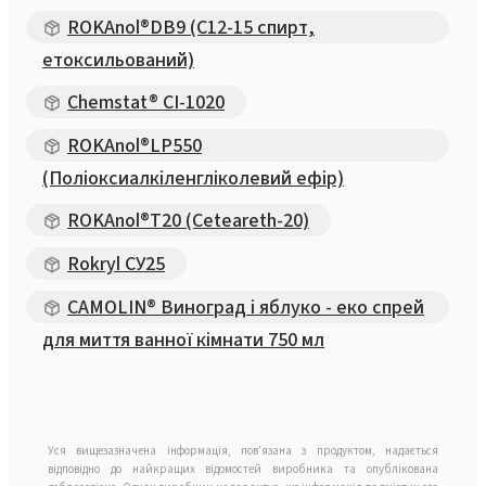
ROKAnol®DB9 (C12-15 спирт,
етоксильований)
Chemstat® CI-1020
ROKAnol®LP550
(Поліоксиалкіленгліколевий ефір)
ROKAnol®T20 (Ceteareth-20)
Rokryl СУ25
CAMOLIN® Виноград і яблуко - еко спрей
для миття ванної кімнати 750 мл
Уся вищезазначена інформація, пов’язана з продуктом, надається
відповідно до найкращих відомостей виробника та опублікована