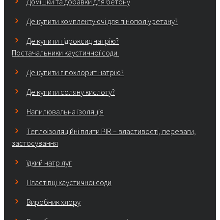
Домішки та добавки для бетону
Де купити комплектуючі для пінополіуретану?
Де купити гідроксид натрію?
Постачальники каустичної соди.
Де купити гіпохлорит натрію?
Де купити соляну кислоту?
Напилювальна ізоляція
Теплоізоляційні плити PIR – властивості, переваги,
застосування
їдкий натр луг
Пластівці каустичної соди
Виробник хлору