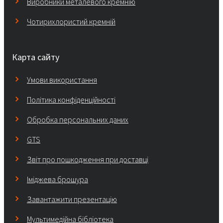
Виробники металевого кремнію
Чотирихлористий кремній
Карта сайту
Умови використання
Політика конфіденційності
Обробка персональних даних
GTS
Звіт про пошкодження при доставці
Іміджева брошура
Завантажити презентацію
Мультимедійна бібліотека