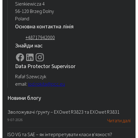
Sienkiewicza 4
56-120 Brzeg Dolny
Poland
Основна контактна лінія
+48717942000
Знайди нас
Data Protector Supervisor
Rafał Szewczyk
email:
iod.rokita@pcc.eu
Новини блогу
Зволожувачі ґрунту – EXOwet R3823 та EXOwet R3831
9-07-2026
Читати далі
ISO VG та SAE – як інтерпретувати класи в'язкості?