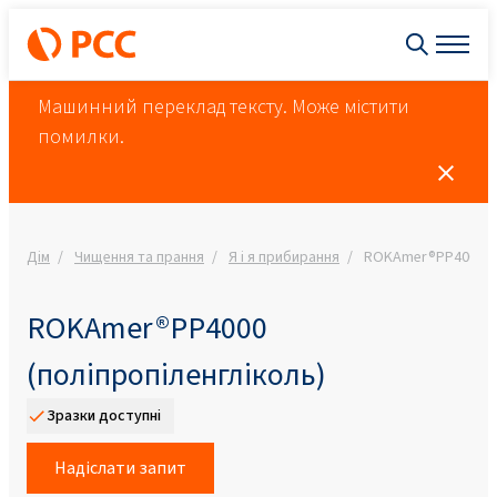
Машинний переклад тексту. Може містити
помилки.
Дім
Чищення та прання
Я і я прибирання
ROKAmer®PP4000 (п
ROKAmer®PP4000
(поліпропіленгліколь)
Зразки доступні
Надіслати запит