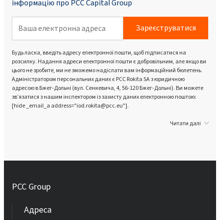
інформацію про PCC Capital Group
Зареєструватися
Будь ласка, введіть адресу електронної пошти, щоб підписатися на
розсилку. Надання адреси електронної пошти є добровільним, але якщо ви
цього не зробите, ми не зможемо надіслати вам інформаційний бюлетень.
Адміністратором персональних даних є PCC Rokita SA з юридичною
адресою в Бжег-Дольні (вул. Сенкевича, 4, 56-120 Бжег-Дольні). Ви можете
зв’язатися з нашим інспектором із захисту даних електронною поштою:
[hide _email_a address="iod.rokita@pcc.eu"].
Читати далі
PCC Group
Адреса