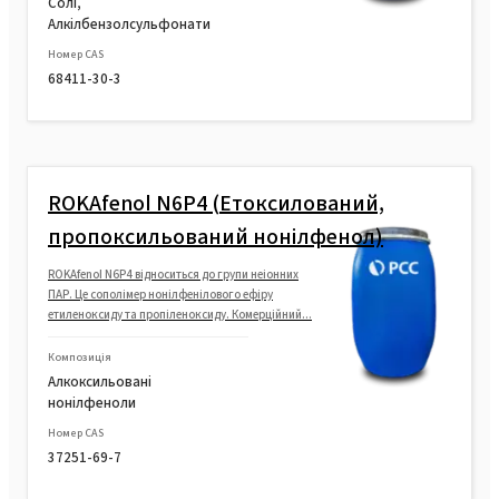
Солі,
Алкілбензолсульфонати
Номер CAS
68411-30-3
ROKAfenol N6P4 (Етоксилований,
пропоксильований нонілфенол)
ROKAfenol N6P4 відноситься до групи неіонних
ПАР. Це сополімер нонілфенілового ефіру
етиленоксиду та пропіленоксиду. Комерційний...
Композиція
Алкоксильовані
нонілфеноли
Номер CAS
37251-69-7