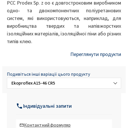
PCC Prodex Sp. z oo є довгостроковим виробником
одно- та двокомпонентних поліуретанових
систем, які використовуються, наприклад, для
виробництва твердих та напівжорстких
ізоляційних матеріалів, ізоляційної піни або різних
типів клею.
Переглянути продукти
Подивіться інші варіації цього продукту
Ekoproflex А15-46 CR5
Ekoproflex А15-46
Індивідуальні запити
Ekoproflex W-25
Контактний формуляр