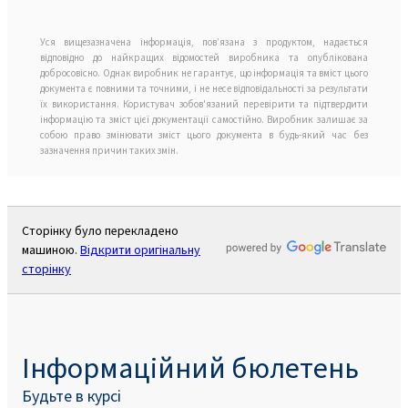
Уся вищезазначена інформація, пов’язана з продуктом, надається
відповідно до найкращих відомостей виробника та опублікована
добросовісно. Однак виробник не гарантує, що інформація та вміст цього
документа є повними та точними, і не несе відповідальності за результати
їх використання. Користувач зобов'язаний перевірити та підтвердити
інформацію та зміст цієї документації самостійно. Виробник залишає за
собою право змінювати зміст цього документа в будь-який час без
зазначення причин таких змін.
Сторінку було перекладено
машиною.
Відкрити оригінальну
сторінку
Інформаційний бюлетень
Будьте в курсі