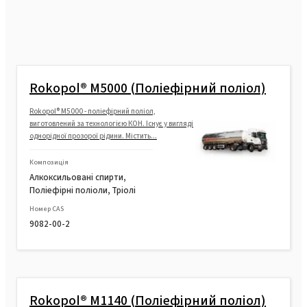
Rokopol® M5000 (Поліефірний поліол)
Rokopol® M5000 - поліефірний поліол,
виготовлений за технологією КОН. Існує у вигляді
однорідної прозорої рідини. Містить...
Композиція
Алкоксильовані спирти,
Поліефірні поліоли, Тріолі
Номер CAS
9082-00-2
Rokopol® M1140 (Поліефірний поліол)