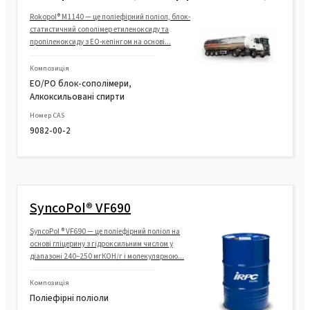
Rokopol® M1140 — це поліефірний поліол, блок-
статистичний сополімер етиленоксиду та
пропіленоксиду з ЕО-кепінгом на основі...
Композиція
EO/PO блок-сополімери,
Алкоксильовані спирти
Номер CAS
9082-00-2
SyncoPol® VF690
SyncoPol ® VF690 — це поліефірний поліол на
основі гліцерину з гідроксильним числом у
діапазоні 240–250 мгКОН/г і молекулярною...
Композиція
Поліефірні поліоли