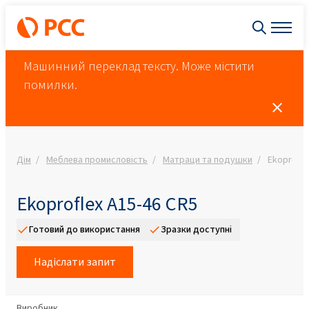
Машинний переклад тексту. Може містити
помилки.
Дім
Меблева промисловість
Матраци та подушки
Ekoprofle
Ekoproflex А15-46 CR5
Готовий до використання
Зразки доступні
Надіслати запит
Виробник