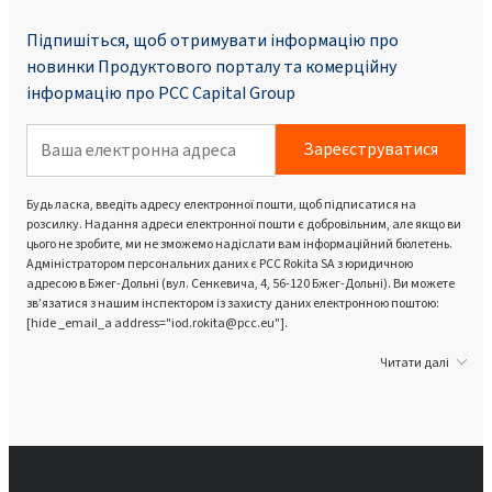
Підпишіться, щоб отримувати інформацію про
новинки Продуктового порталу та комерційну
інформацію про PCC Capital Group
Зареєструватися
Будь ласка, введіть адресу електронної пошти, щоб підписатися на
розсилку. Надання адреси електронної пошти є добровільним, але якщо ви
цього не зробите, ми не зможемо надіслати вам інформаційний бюлетень.
Адміністратором персональних даних є PCC Rokita SA з юридичною
адресою в Бжег-Дольні (вул. Сенкевича, 4, 56-120 Бжег-Дольні). Ви можете
зв’язатися з нашим інспектором із захисту даних електронною поштою:
[hide _email_a address="iod.rokita@pcc.eu"].
Читати далі