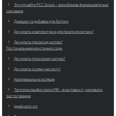
Зустрічайте PCC Group – виробників фармацевтичної
сировини
Домішки та добавки для бетону
Де купити комплектуючі для пінополіуретану?
Де купити гідроксид натрію?
Постачальники каустичної соди.
Де купити гіпохлорит натрію?
Де купити соляну кислоту?
Напилювальна ізоляція
Теплоізоляційні плити PIR – властивості, переваги,
застосування
їдкий натр луг