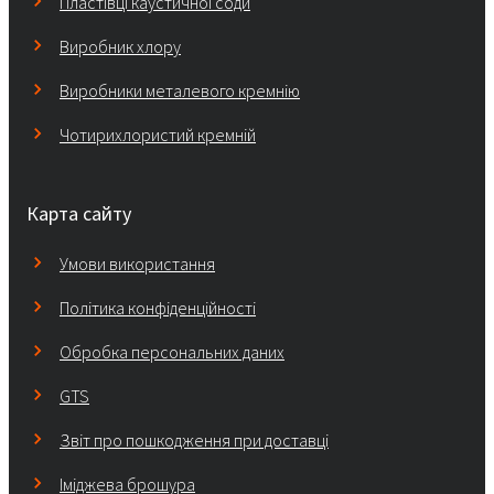
Пластівці каустичної соди
Виробник хлору
Виробники металевого кремнію
Чотирихлористий кремній
Карта сайту
Умови використання
Політика конфіденційності
Обробка персональних даних
GTS
Звіт про пошкодження при доставці
Іміджева брошура