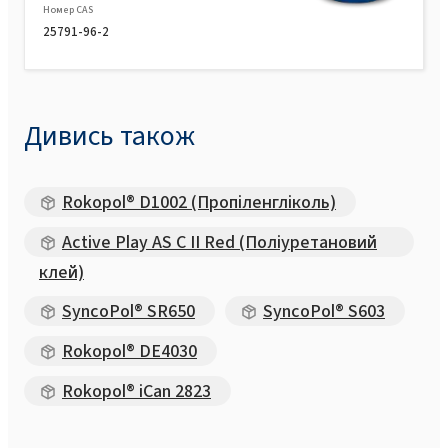
Номер CAS
25791-96-2
Дивись також
Rokopol® D1002 (Пропіленгліколь)
Active Play AS C II Red (Поліуретановий
клей)
SyncoPol® SR650
SyncoPol® S603
Rokopol® DE4030
Rokopol® iCan 2823