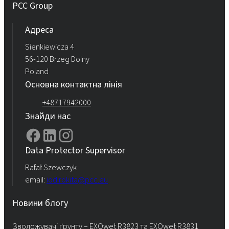
PCC Group
Адреса
Sienkiewicza 4
56-120 Brzeg Dolny
Poland
Основна контактна лінія
+48717942000
Знайди нас
Data Protector Supervisor
Rafał Szewczyk
email:
iod.rokita@pcc.eu
Новини блогу
Зволожувачі ґрунту – EXOwet R3823 та EXOwet R3831