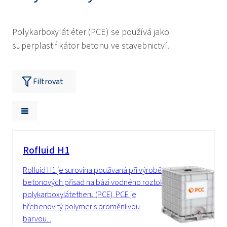
Polykarboxylát éter (PCE) se používá jako
superplastifikátor betonu ve stavebnictví.
Filtrovat
Rofluid H1
Rofluid H1 je surovina používaná při výrobě
betonových přísad na bázi vodného roztoku
polykarboxylátetheru (PCE). PCE je
hřebenovitý polymer s proměnlivou
barvou...