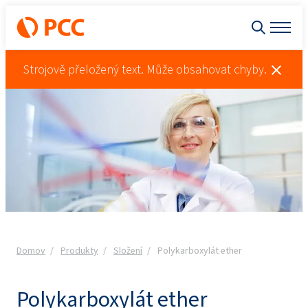
Strojově přeložený text. Může obsahovat chyby.
Domov
Produkty
Složení
Polykarboxylát ether
Polykarboxylát ether