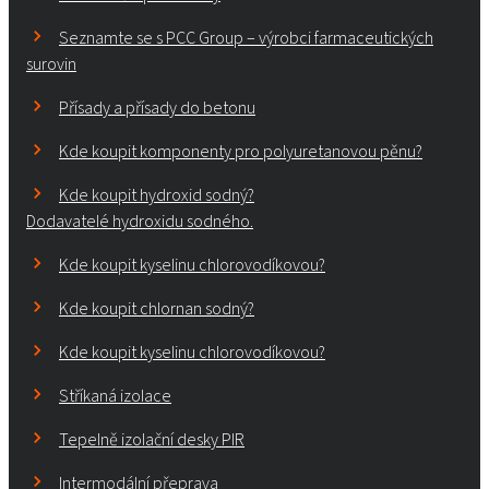
Seznamte se s PCC Group – výrobci farmaceutických
surovin
Přísady a přísady do betonu
Kde koupit komponenty pro polyuretanovou pěnu?
Kde koupit hydroxid sodný?
Dodavatelé hydroxidu sodného.
Kde koupit kyselinu chlorovodíkovou?
Kde koupit chlornan sodný?
Kde koupit kyselinu chlorovodíkovou?
Stříkaná izolace
Tepelně izolační desky PIR
Intermodální přeprava