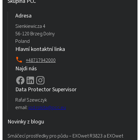
Skupina PCC
Adresa
Sienkiewicza 4
56-120 Brzeg Dolny
Poland
Hlavní kontaktní linka
+48717942000
Najdi nás
Data Protector Supervisor
Rafał Szewczyk
email:
iod.rokita@pcc.eu
Novinky z blogu
Smáčecí prostředky pro půdu – EXOwet R3823 a EXOwet