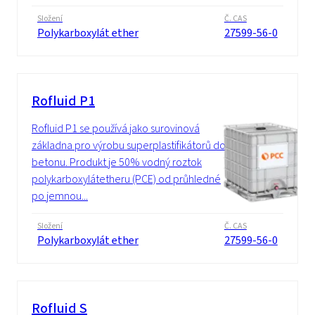
Složení
Č. CAS
Polykarboxylát ether
27599-56-0
Rofluid P1
Rofluid P1 se používá jako surovinová
základna pro výrobu superplastifikátorů do
betonu. Produkt je 50% vodný roztok
polykarboxylátetheru (PCE) od průhledné
po jemnou...
Složení
Č. CAS
Polykarboxylát ether
27599-56-0
Rofluid S