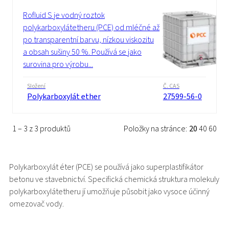
Rofluid S je vodný roztok
polykarboxylátetheru (PCE) od mléčné až
po transparentní barvu, nízkou viskozitu
a obsah sušiny 50 %. Používá se jako
surovina pro výrobu...
Složení
Č. CAS
Polykarboxylát ether
27599-56-0
1 – 3 z 3 produktů
Položky na stránce:
20
40
60
Polykarboxylát éter (PCE) se používá jako superplastifikátor
betonu ve stavebnictví. Specifická chemická struktura molekuly
polykarboxylátetheru jí umožňuje působit jako vysoce účinný
omezovač vody.