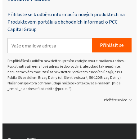
Přihlaste se k odběru informací o nových produktech na
Produktovém portálu a obchodních informací o PCC
Capital Group
Přihlásit se
Pro přihlášení k odběru newsletteru prosím zadejte svou e-mailovou adresu.
Poskytnutí vaší e-mailové adresy je dobrovolné, ale pokud tak neučiníte,
nebudeme vám moci zasílat newsletter. Správcem osobních údajů je PCC
Rokita SA se sídlem Brzeg Dolny (ul. Sienkiewicza 4, 56-120 Brzeg Dolny).
Našeho inspektora ochrany údajů můžete kontaktovat e-mailem: [hide
_email_a address="iod.rokita@pcc.eu"].
Přečtěte si více