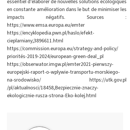
essentiel d’élaborer de nouvelles solutions écologiques
en constante amélioration dans le but de minimiser les
impacts négatifs. Sources :
https://www.emsa.europa.eu/emter
https://encyklopedia.pwn.pl/haslo/efekt-
cieplarniany;3896611.html
https://commission.europa.eu/strategy-and-policy/
priorités-2019-2024/european-green-deal_pl
https://obserwator.imgw.pl/emter2021-pierwszy-
europejski-raport-o-wplywie-transportu-morskiego-
na-srodowisko/ https://utk.gov.pl
/pl/aktualnosci/18458,Bezpiecznie-znaczy-
ekologicznie-rusza-strona-Eko-kolej.html