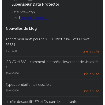
Superviseur Data Protector
Rafał Szewczyk
email:
iod.rokita@pcc.eu
Nouvelles du blog
Agents mouillants pour sols – EXOwet R3823 et EXOwet
R3831
9-07-2026
Lire la suite
ISO VG et SAE – comment interpréter les grades de viscosité
?
16-04-2026
Lire la suite
Types de lubrifiants industriels
16-04-2026
Lire la suite
Le rôle des additifs EP et AW dans les lubrifiants