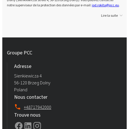
notre superviseur de la protection des données par e-mail:
iod.rokita@pcc.eu
.
Lire la suite
Groupe PCC
Adresse
Sienkiewicza 4
56-120 Brzeg Dolny
Poland
Nous contacter
+48717942000
Trouve nous