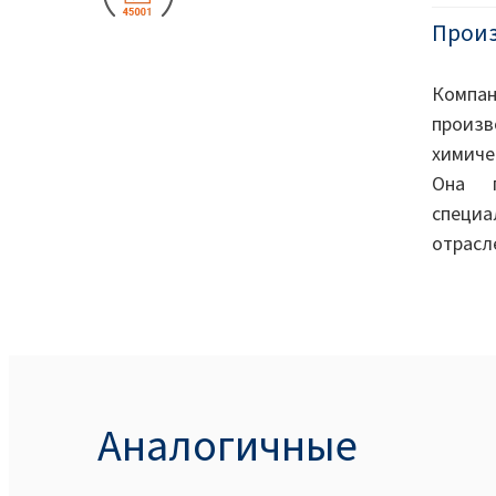
Прои
Компа
произ
химиче
Она п
специа
отрасл
Аналогичные