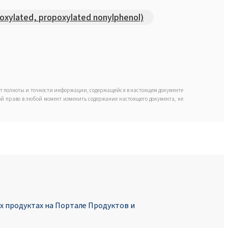
xylated, propoxylated nonylphenol)
ет полноты и точности информации, содержащейся в настоящем документе
обой право в любой момент изменить содержание настоящего документа, не
 продуктах на Портале Продуктoв и