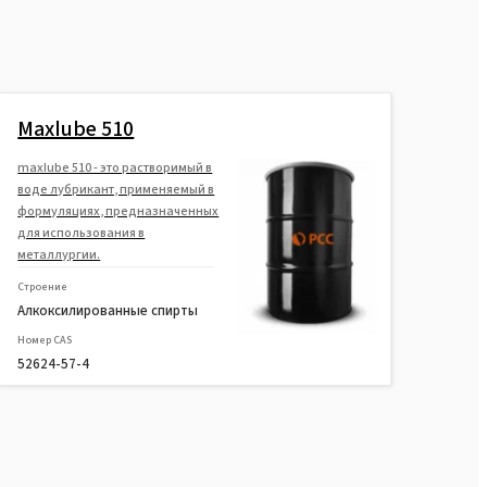
Maxlube 510
maxlube 510 - это растворимый в
воде лубрикант, применяемый в
формуляциях, предназначенных
для использования в
металлургии.
Строение
Алкоксилированные спирты
Номер CAS
52624-57-4