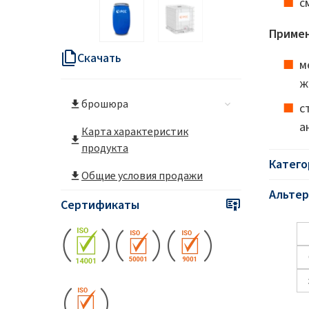
с
Энергетика и ресурсы
Примен
Скачать
м
ж
брошюра
с
а
Карта характеристик
продукта
Катего
Общие условия продажи
Альтер
Сертификаты