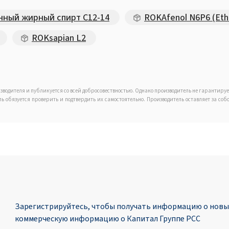
ный жирный спирт C12-14
ROKAfenol N6P6 (Etho
ROKsapian L2
зводителя и публикуется со всей добросовествностью. Однако производитель не гарантиру
ель обязуется проверить и подтвердить их самостоятельно. Производитель оставляет за с
Зарегистрируйтесь, чтобы получать информацию о новых
коммерческую информацию о Капитал Группе PCC