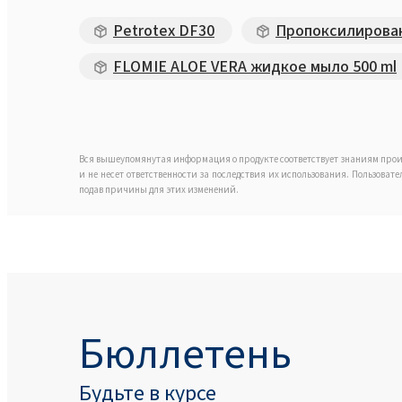
Petrotex DF30
Пропоксилирован
FLOMIE ALOE VERA жидкое мыло 500 ml
Вся вышеупомянутая информация о продукте соответствует знаниям прои
и не несет ответственности за последствия их использования. Пользоват
подав причины для этих изменений.
Бюллетень
Будьте в курсе