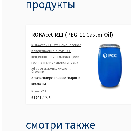
продукты
ROKAcet R11 (PEG-11 Castor Oil)
ROKAcet R11 - это неионогеное
поверхностно-активное
вещество, принадлежащее к
группе полиоксиэтиленовых
эфиров жирных кислот...
Строение
Алкоксилированные жирные
кислоты
Номер CAS
61791-12-6
смотри также