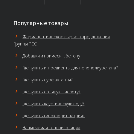
Популярные товары
Фармацевтическое сырье в предложении
Группы PCC
Добавки и примеси к бетону
Где купить ингредиенты для пенополиуретана?
Где купить сурфактанты?
Где купить соляную кислоту?
Где купить каустическую соду?
Где купить гипохлорит натрия?
Напыляемая теплоизоляция