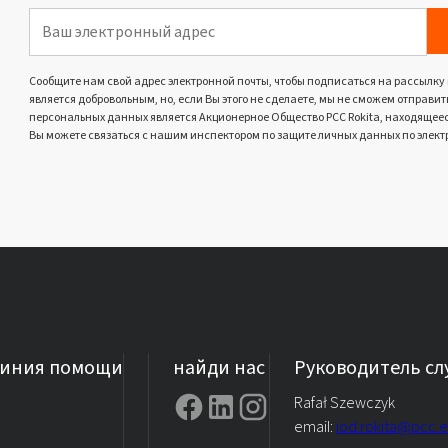
Сообщите нам свой адрес электронной почты, чтобы подписаться на рассылку
является добровольным, но, если Вы этого не сделаете, мы не сможем отпра
персональных данных является Акционерное Общество PCC Rokita, находящееся 
Вы можете связаться с нашим инспектором по защите личных данных по элект
линия помощи
найди нас
Руководитель с
Rafał Szewczyk
email:
iod.rokita@pcc.