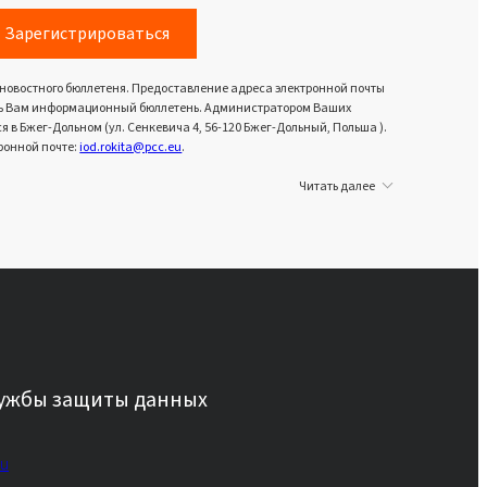
Зарегистрироваться
 новостного бюллетеня. Предоставление адреса электронной почты
вить Вам информационный бюллетень. Администратором Ваших
в Бжег-Дольном (ул. Сенкевича 4, 56-120 Бжег-Дольный, Польша ).
ронной почте:
iod.rokita@pcc.eu
.
Читать далее
лужбы защиты данных
eu