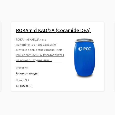
ROKAmid KAD/2A (Cocamide DEA)
ROKAmid KAD/2A - это
неионогеное поверхностно-
активное вещество с названием
INCI Cocamide DEA. Изготовляется
на основе натуральных...
Строение
Алканоламиды
Номер CAS
68155-07-7