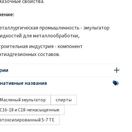
мазочные свойства.
ение:
еталлургическая промышленность - эмульгатор
идкостей для металлообработки,
троительная индустрия - компонент
нтиадгезионных составов.
рии
нативные названия
Масляный эмульгатор
спирты
C16-18 и C18-ненасыщенные
этоксилированный 5-7 TE