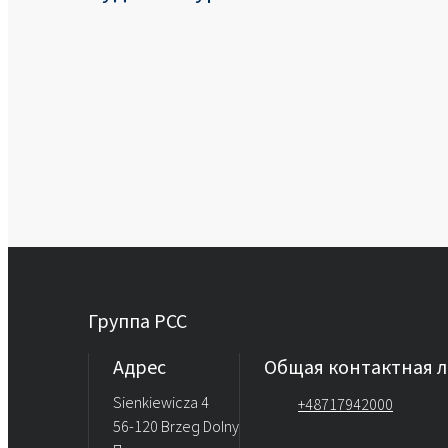
Группа PCC
Aдрес
Общая контактная 
Sienkiewicza 4
+48717942000
56-120 Brzeg Dolny