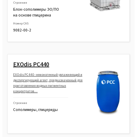
Строение
SULFOROKAnol® L725/1 (Sodium C12-C14
Блок-сополимеры ЭО/ПО
Laureth Sulfate)
на основе глицерина
Номер CAS
SULFOROKAnol®IT2030 (Tridecyl alcohol,
9082-00-2
ethoxylated, sulfated; sodium salt)
SULFOROKAnol®L1230/1 (Sodium C12-C14
Laureth Sulfate)
EXOdis PC440
SULFOROKAnol®L385/1T (TIPA Laureth
EXOdis PC440 - неионогенный увлажняющий и
Sulfate, Propylene Glycol)
диспергирующий агент, предназначенный для
приготовления водных пигментных
SULFOROKAnol®L290/1M (MIPA Laureth
концентратов....
Sulfate, Propylene Glycol)
Строение
Сополимеры, глицериды
SULFOROKAnol®L290/1M MB (MIPA Laureth
Sulfate, Propylene Glycol)