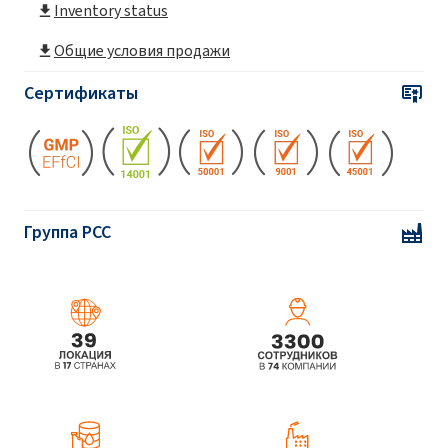
Inventory status
SULFOROKAnol® L270/1 MB (Sodium C12-
C14 Laureth Sulfate)
Общие условия продажи
SULFOROKAnol® L270/1A MB (Sodium C12-
Сертификаты
C14 Laureth Sulfate)
SULFOROKAnol® L430/1 (Sodium C12-C14
Laureth Sulfate)
SULFOROKAnol®
L170/1 (Sodium C12-C14
Группа PCC
Laureth Sulfate)
SULFOROKAnol® L225/1 (Sodium C12-C14
Laureth Sulfate)
SULFOROKAnol® L227/1 (Sodium C12-C14
Laureth Sulfate)
SULFOROKAnol®
L270/1 (Sodium C12-C14