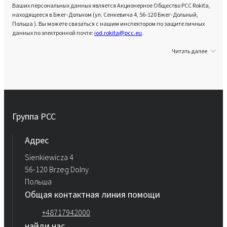
Ваших персональных данных является Акционерное Общество PCC Rokita,
находящееся в Бжег-Дольном (ул. Сенкевича 4, 56-120 Бжег-Дольный,
Польша ). Вы можете связаться с нашим инспектором по защите личных
данных по электронной почте:
iod.rokita@pcc.eu
.
Читать далее
Группа PCC
Aдрес
Sienkiewicza 4
56-120 Brzeg Dolny
Польша
Общая контактная линия помощи
+48717942000
найди нас