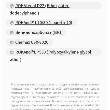
ROKAfenol D22 (Ethoxylated
dodecylphenol)
ROKAnol® L10/80 (Laureth-10)
Виниленкарбонат (ВК)
Chemax CSX-802C
ROKAnol®LP550 (Polyoxyalkylene glycol
ether)
Вся вышеупомянутая информация о продукте соответствует знаниям
производителя и публикуется со всей добросовествностью. Однако
производитель не гарантирует полноты и точности информации,
содержащейся в настоящем документе и не несет ответственности за
последствия их использования. Пользователь обязуется проверить и
подтвердить их самостоятельно. Производитель оставляет за собой право
в любой момент изменить содержание настоящего документа, не подав