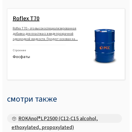
Roflex T70
Roflex T70 – это высокоспециализированная
добавка для пластмасс в виде прозрачной
однородной жидкости. Продукт основан на...
Строение
Фосфаты
смотри также
ROKAnol®LP2500 (C12-C15 alcohol,
ethoxylated, propoxylated)