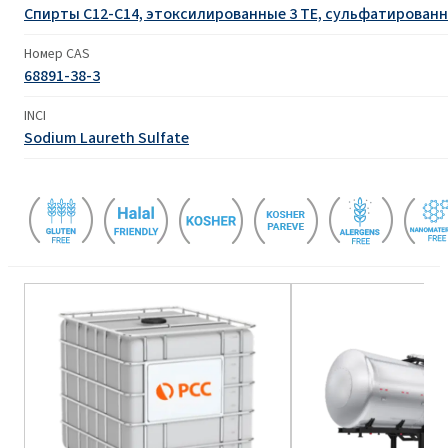
Спирты C12-C14, этоксилированные 3 TE, сульфатированн
Номер CAS
68891-38-3
INCI
Sodium Laureth Sulfate