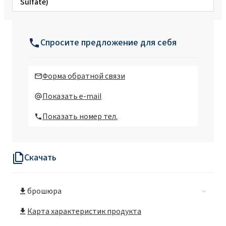
Sulfate)
SULFOROKAnol® L390/1M (MIPA Laureth
Sulfate, Propylene Glycol)
Спросите предложение для себя
SULFOROKAnol®A325/1 (Ammonium
Laureth Sulfate)
Форма обратной связи
SULFOROKAnol®D232P (Ethoxylated
Показать e-mail
Sodium Decyl Sulfate)
Показать номер тел.
SULFOROKAnol® L170/1 MB (Sodium C12-
C14 Laureth Sulfate)
Скачать
SULFOROKAnol® L225/1 MB (Sodium C12-
C14 Laureth Sulfate)
брошюра
SULFOROKAnol® L227/1 MB (Sodium C12-
C14 Laureth Sulfate)
Карта характеристик продукта