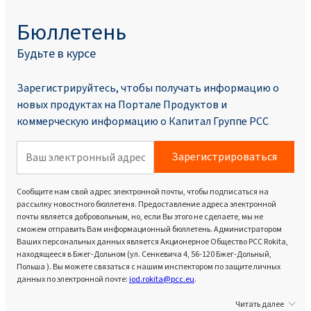
Бюллетень
Будьте в курсе
Зарегистрируйтесь, чтобы получать информацию о
новых продуктах на Портале Продуктoв и
коммерческую информацию о Капитал Группе PCC
Зарегистрироваться
Сообщите нам свой адрес электронной почты, чтобы подписаться на
рассылку новостного бюллетеня. Предоставление адреса электронной
почты является добровольным, но, если Вы этого не сделаете, мы не
сможем отправить Вам информационный бюллетень. Администратором
Ваших персональных данных является Акционерное Общество PCC Rokita,
находящееся в Бжег-Дольном (ул. Сенкевича 4, 56-120 Бжег-Дольный,
Польша ). Вы можете связаться с нашим инспектором по защите личных
данных по электронной почте:
iod.rokita@pcc.eu
.
Читать далее