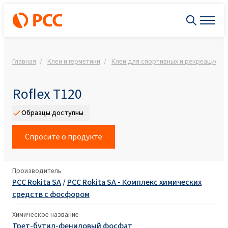
Главная
Клеи и герметики
Клеи для спортивных и рекреационн
Roflex T120
Образцы доступны
Спросите о продукте
Производитель
PCC Rokita SA
/
PCC Rokita SA - Комплекс химических
средств с фосфором
Химическое название
Трет-бутил-фениловый фосфат