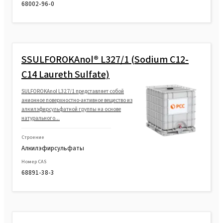
68002-96-0
SSULFOROKAnol® L327/1 (Sodium C12-
C14 Laureth Sulfate)
SULFOROKAnol L327/1 представляет собой
анионное поверхностно-активное вещество из
алкилэфирсульфатной группы на основе
натурального...
Строение
Алкилэфирсульфаты
Номер CAS
68891-38-3