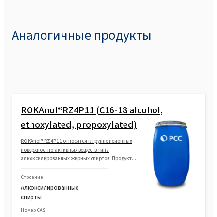
Аналогичные продукты
ROKAnol®RZ4P11 (C16-18 alcohol,
ethoxylated, propoxylated)
ROKAnol® RZ4P11 относится к группе неионных
поверхностно-активных веществ типа
алкоксилированных жирных спиртов. Продукт...
Строение
Алкоксилированные
спирты
Номер CAS