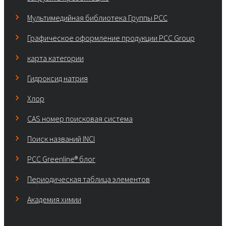
Мультимедийная библиотека Группы РСС
Графическое оформление продукции PCC Group
карта категории
Гидроксид натрия
Хлор
CAS номер поисковая система
Поиск названий INCI
PCC Greenline® блог
Периодическая таблица элементов
Академия химии