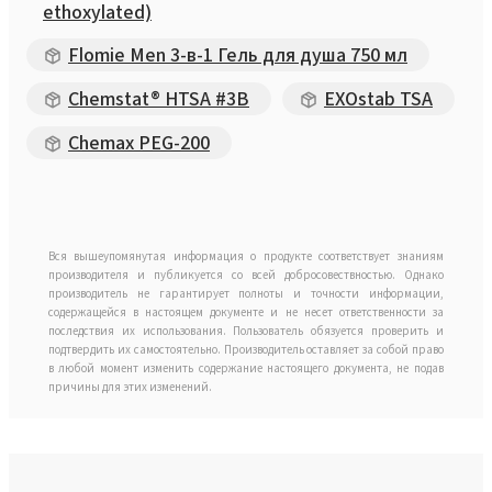
ethoxylated)
Flomie Men 3-в-1 Гель для душа 750 мл
Chemstat® HTSA #3B
EXOstab TSA
Chemax PEG-200
Вся вышеупомянутая информация о продукте соответствует знаниям
производителя и публикуется со всей добросовествностью. Однако
производитель не гарантирует полноты и точности информации,
содержащейся в настоящем документе и не несет ответственности за
последствия их использования. Пользователь обязуется проверить и
подтвердить их самостоятельно. Производитель оставляет за собой право
в любой момент изменить содержание настоящего документа, не подав
причины для этих изменений.