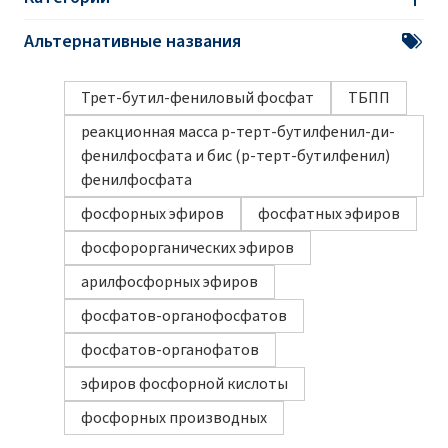
Альтернативные названия
Трет-бутил-фениловый фосфат
ТБПП
реакционная масса p-терт-бутилфенил-ди-
фенилфосфата и бис (p-терт-бутилфенил)
фенилфосфата
фосфорных эфиров
фосфатных эфиров
фосфорорганических эфиров
арилфосфорных эфиров
фосфатов-органофосфатов
фосфатов-органофатов
эфиров фосфорной кислоты
фосфорных производных