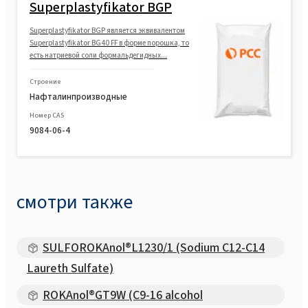
Superplastyfikator BGP
Superplastyfikator BGP является эквивалентом
Superplastyfikator BG40 FF в форме порошка, то
есть натриевой соли формальдегидных...
Строение
Нафталинпроизводные
Номер CAS
9084-06-4
смотри также
SULFOROKAnol®L1230/1 (Sodium C12-C14
Laureth Sulfate)
ROKAnol®GT9W (C9-16 alcohol