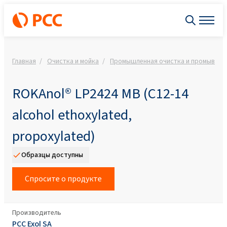
Главная
Очистка и мойка
Промышленная очистка и промывка
ROKAnol® LP2424 MB (C12-14
alcohol ethoxylated,
propoxylated)
Образцы доступны
Спросите о продукте
Производитель
PCC Exol SA