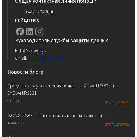
Общая контактная линия помощи
+48717942000
найди нас
Руководитель службы защиты данных
Rafał Szewczyk
email:
iod.rokita@pcc.eu
Новости блога
Средства для увлажнения почвы — EXOwet R3823 и
EXOwet R3831
9-07-2026
Читать далее
ISO VG и SAE — как понимать классы вязкости?
16-04-2026
Читать далее