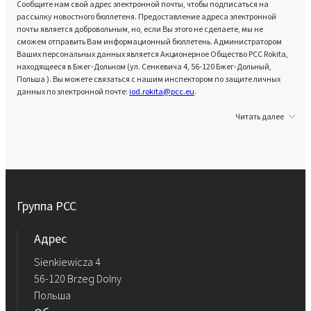
Сообщите нам свой адрес электронной почты, чтобы подписаться на
рассылку новостного бюллетеня. Предоставление адреса электронной
почты является добровольным, но, если Вы этого не сделаете, мы не
сможем отправить Вам информационный бюллетень. Администратором
Ваших персональных данных является Акционерное Общество PCC Rokita,
находящееся в Бжег-Дольном (ул. Сенкевича 4, 56-120 Бжег-Дольный,
Польша ). Вы можете связаться с нашим инспектором по защите личных
данных по электронной почте:
iod.rokita@pcc.eu
.
Читать далее
Группа PCC
Aдрес
Sienkiewicza 4
56-120 Brzeg Dolny
Польша