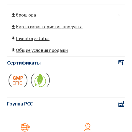
ether)
брошюра
ROKAnol® LP2227
Карта характеристик продукта
ROKAnol®LP2529 (Polyoxyalkylene glycol
Inventory status
ether)
Общие условия продажи
ROKAnol®LP27 (Polyoxyalkylene glycol
Сертификаты
ether)
ROKAnol®LP2855 (C12-18 alcohol
ethoxylated, propoxylated)
ROKAnol®LP3034 (Polyoxyalkylene glycol
Группа PCC
ether)
ROKAnol®LP3135 (Polyoxyalkylene glycol
ether)