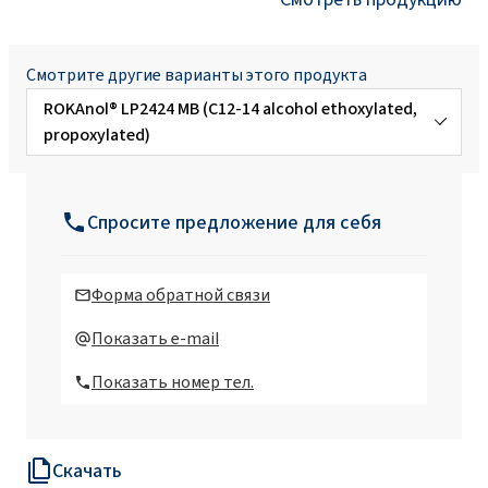
Смотрите другие варианты этого продукта
ROKAnol® LP2424 MB (C12-14 alcohol ethoxylated,
propoxylated)
ROKAnol®LP100 (Polyoxyalkylene glycol
ether)
Спросите предложение для себя
ROKAnol®LP1319 (C16-C18 alcohol,
ethoxylated, propoxylated)
Форма обратной связи
ROKAnol®LP200 (Polyoxyalkylene glycol
Показать e-mail
ether)
Показать номер тел.
ROKAnol®LP2023 (Polyoxyalkylene glycol
ether)
Скачать
ROKAnol® LP2126 (Polyoxyalkylene glycol