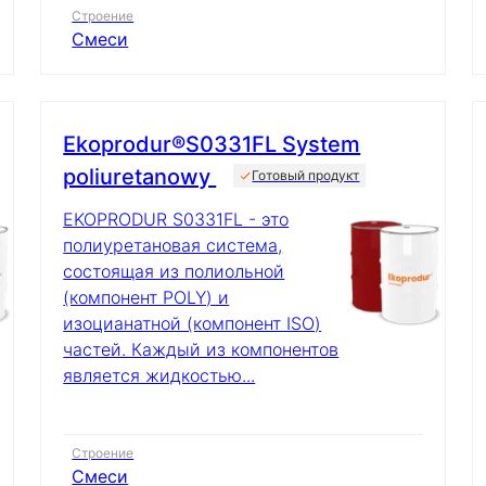
Строение
Смеси
Ekoprodur®S0331FL System
poliuretanowy
Готовый продукт
EKOPRODUR S0331FL - это
полиуретановая система,
состоящая из полиольной
(компонент POLY) и
изоцианатной (компонент ISO)
частей. Каждый из компонентов
является жидкостью...
Строение
Смеси