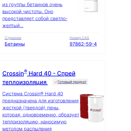
из группы бетаинов очень
высокой чистоты. Оно
представляет собой светло-
желтый...
Строение
Номер CAS
Бетаины
97862-59-4
®
Crossin
Hard 40 - Спрей
теплоизоляция
Готовый продукт
Cистема Crossin® Hard 40
предназначена для изготовления
жесткой (твердой) пены,
которая, одновременно, образует
теплоизоляцию, наносимую
методом распыления