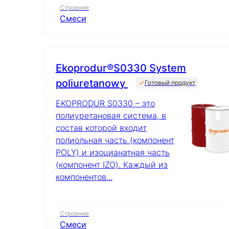
Строение
Смеси
Ekoprodur®S0330 System
poliuretanowy
Готовый продукт
EKOPRODUR S0330 – это
полиуретановая система, в
состав которой входит
полиольная часть (компонент
POLY) и изоцианатная часть
(компонент IZO). Каждый из
компонентов...
Строение
Смеси