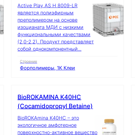
Active Play AS H 8009-LR
является полиэфирным
преполимером на основе
изоцианата МДИ с низкими
функциональными качествами
(2,0-2,2). Продукт представляет
собой однокомпонентный...
Строение
Форполимеры, 1K Клеи
BioROKAMINA K40HC
(Cocamidopropyl Betaine)
BioROKAmina K40HC – это
экологичное амфотерное
поверхностно-активное вещество