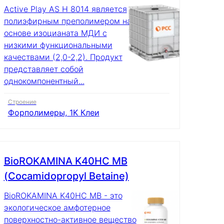
Active Play AS H 8014 является
полиэфирным преполимером на
основе изоцианата МДИ с
низкими функциональными
качествами (2,0-2,2). Продукт
представляет собой
однокомпонентный...
Строение
Форполимеры, 1K Клеи
BioROKAMINA K40HC MB
(Cocamidopropyl Betaine)
BioROKAMINA K40HC MB - это
экологическое амфотерное
поверхностно-активное вещество