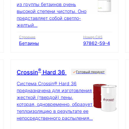
из группы бетаинов очень
высокой степени чистоты. Оно
представляет собой светло-
желтый...
Строение
Номер CAS
Бетаины
97862-59-4
®
Crossin
Hard 36
Готовый продукт
Система Crossin® Hard 36
предназначена для изготовления
жесткой (твердой) пены,
которая, одновременно, образует
теплоизоляцию в результате ее
непосредственного распыления...