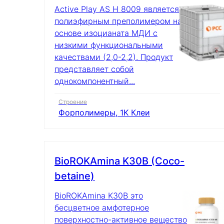
Active Play AS H 8009 является
Энергетика и ресурсы
полиэфирным преполимером на
основе изоцианата МДИ с
низкими функциональными
качествами (2,0-2,2). Продукт
представляет собой
однокомпонентный...
Строение
Форполимеры, 1K Клеи
BioROKAmina K30B (Coco-
betaine)
BioROKAmina K30B это
бесцветное амфотерное
поверхностно-активное вещество