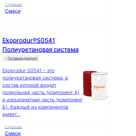
Строение
Смеси
Ekoprodur®S0541
Полиуретановая система
Готовый продукт
Ekoprodur S0541 – это
полиуретановая система, в
состав которой входит
полиольная часть (компонент А)
и изоцианатная часть (компонент
Б). Каждый из компонентов
имеет...
Строение
Смеси