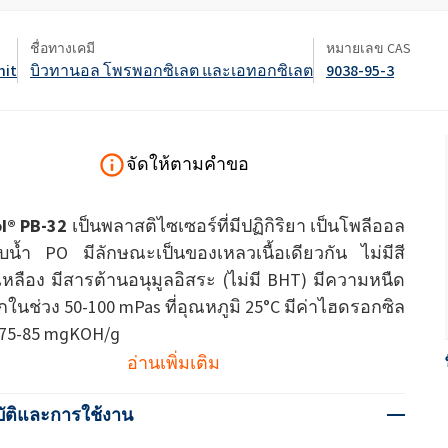
ate 80)
POLIkol 4000 เม็ด (PEG-90)
น้ำยาล้างห้องน้ำ
ชื่อทางเคมี
หมายเลข CAS
สารเสริมฤทธิ์
nit
บิวทานอล โพรพอกซิเลต และเอทอกซิเลต
9038-95-3
โซเดียมไฮโปคลอไรต์
ระบบฉนวน PU
ระบบสเปรย์ความร้อน
เครื่องสำอางทำความสะอาด
ความสบายและการออกแบบ
ซีลแลนท์
สติก
ผิวกาย
ตามหลักสรีรศาสตร์
astor Oil)
ROKAnol ID7 (Isodeceth-7)
โซดาไฟเกล็ด
อฮอล์, C12-15, เอ
ROKAnol®LP3135 (โพลีออกซีอัลคิลีนไกลคอ
ต)
ลอีเทอร์)
จัดให้ตามคำขอ
สินค้าเอนกประสงค์
น้ำมันละหุ่ง PEG-11
ไตรคลอโรไซเลน
C9-11 ปาเรธ-8
อุตสาหกรรมไม้
เครื่องปั้นดินเผา
l® PB-32
เป็นพลาสติไซเซอร์ที่มีปฏิกิริยา เป็นโพลีออล
ประยุกต์
โพลียูเรีย
สารเติมแต่ง
Sorbitan Oleate
อบน้ำ PO มีลักษณะเป็นของเหลวเนื้อเดียวกัน ไม่มีสี
ะดูแล
น้ำยาทำความสะอาดพื้นผิว
น้ำยาทำความสะอาดห้
แข็ง
เหลือง มีสารต้านอนุมูลอิสระ (ไม่มี BHT) มีความหนืด
PEG-12
ในช่วง 50-100 mPas ที่อุณหภูมิ 25°C มีค่าไฮดรอกซิล
แอปพลิเคชั่นอื่นๆ
โอซีเอฟ (โฟมส่วนปร
 75-85 mgKOH/g
เดียว)
อ่านเพิ่มเติม
น้ำยาล้างจานสำหรับมือ
ผงซักฟอก
ัติและการใช้งาน