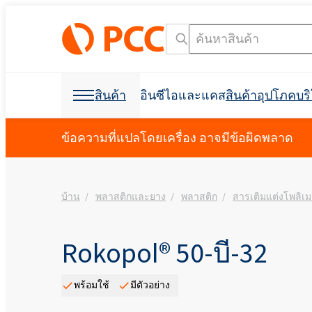
สินค้า
อินซีไอและแคส
สินค้าอุปโภคบ
วัตถุดิบเคมี
วัตถุดิบเคมี
สินค้าอุปโภคบริโภคและบรรจุภัณฑ์
สารลดแรงตึงผิว
โพลียูรีเทน
ข้อความที่แปลโดยเครื่อง อาจมีข้อผิดพลาด
การดูแลส่วนบุคคลและการดูแลบ้าน
โฟมสเปรย์เซลล์เปิด C
การก่อสร้างอาคาร
บ้าน
พลาสติกและยาง
พลาสติก
สารเติมแต่งโพลิเม
ฉนวนกันเสียง
การกำจัดคราบน้ำมัน
วัตถุดิบสำหรับการผลิ
วัตถุดิบสำหรับสูตร
การขุดและการขุดเจา
อุตสาหกรรมฟอกหนัง
ผลิตภัณฑ์ฆ่าเชื้อ
อุตสาหกรรมอิเล็กทรอน
ที่นอนและเบาะ
การขุดเจาะและการขุด
สารช่วยในการผลิต
การขนส่ง
Crossin® ฮาร์ด 50
โพลิออลโพลีเอสเตอร์
Polyether โพลิออล
การดูแลช่องปาก
น้ำยาขจัดคราบผ้า
สารลดแรงตึงผิวประจ
คลอร์อัลคาไล
การทำความสะอาด I&I
บรรจุภัณฑ์
การพิมพ์
ผลิตภัณฑ์ป้องกันพืช
สบู่เหลว
สารลดแรงตึงผิวที่ไม่ใช่ไอออนิก
การทำความสะอาดและการซักล้าง
ผลิตภัณฑ์เสริมอาหาร
สารกันฟอง
Rokopol® 50-บี-32
การป้องกันอัคคีภัย
Ekoprodur® 1331B2
เครื่องมือค้นหาชื่อ INCI
เครื
Roflam B7 - สารหน่วง
EXOstat 187 (กรดไขมั
กาวและวัสดุยาแนว
ห้องนักบิน, แผงบุหลัง
อุตสาหกรรมไฟฟ้า
ฉนวนโฟมสเปรย์
จากฮาโลเจน
พร้อมใช้
มีตัวอย่าง
Ekoprodur®S0331FL
มาลัย
กาวอเนกประสงค์
การดูแลสัตว์เลี้ยง
น้ำมันหล่อลื่นและของเหลวสำหรับ