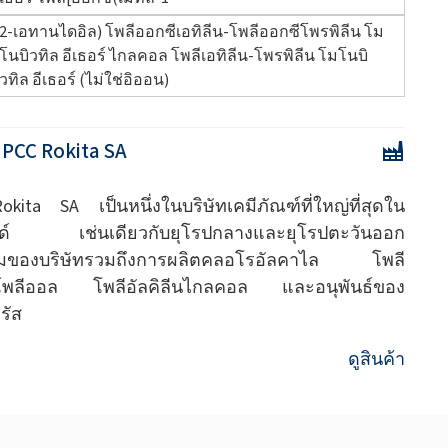
2-เอทานไดอิล) โพลีออกซีเอทิลีน-โพลีออกซีโพรพิลีน โม
โนบิวทิล อีเธอร์ ไกลคอล โพลีเอทิลีน-โพรพิลีน โมโนบิ
วทิล อีเธอร์ (ไม่ใช่อิออน)
:
PCC Rokita SA
kita SA เป็นหนึ่งในบริษัทเคมีภัณฑ์ที่ใหญ่ที่สุดใน
ด์ เช่นเดียวกับยุโรปกลางและยุโรปตะวันออก
รมของบริษัทรวมถึงการผลิตคลอโรอัลคาไล โพลี
์โพลีออล โพลีอัลคิลีนไกลคอล และอนุพันธ์ของ
รัส
ดูสินค้า