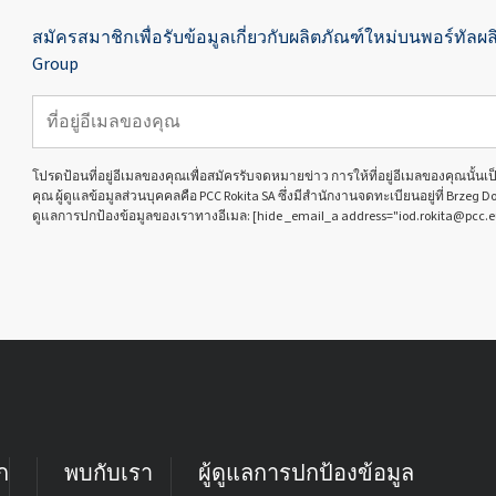
สมัครสมาชิกเพื่อรับข้อมูลเกี่ยวกับผลิตภัณฑ์ใหม่บนพอร์ทัลผล
Group
โปรดป้อนที่อยู่อีเมลของคุณเพื่อสมัครรับจดหมายข่าว การให้ที่อยู่อีเมลของคุณนั้
คุณ ผู้ดูแลข้อมูลส่วนบุคคลคือ PCC Rokita SA ซึ่งมีสำนักงานจดทะเบียนอยู่ที่ Brzeg D
ดูแลการปกป้องข้อมูลของเราทางอีเมล: [hide _email_a address="iod.rokita@pcc.e
ก
พบกับเรา
ผู้ดูแลการปกป้องข้อมูล