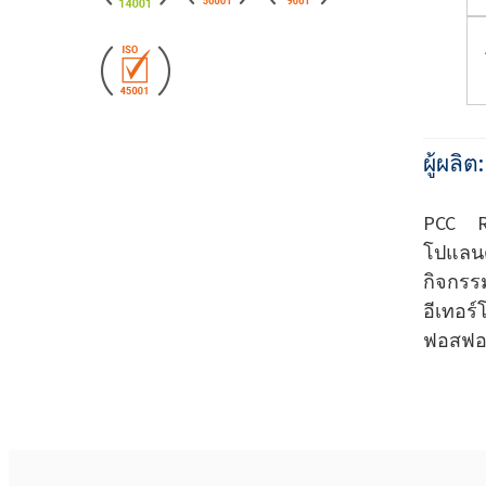
ผู้ผลิต
PCC Ro
โปแลน
กิจกร
อีเทอร
ฟอสฟอ