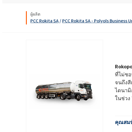
งานโลหะ
Ekoprodur® S11E-MAX
สารเคมี
ROKwinol 80 (Polysorb
น้ำยาล้างห้องน้ำ
น้ำยาเช็ดกระจก
พลังงานและทรัพยากร
ผู้ผลิต
สารกระตุ้นชีวภาพ
คลอร์อัลคาไล
PCC Rokita SA
/
PCC Rokita SA - Polyols Business U
พลาสติกและยาง
คลอรีน
พุกเคมี
สุขอนามัยที่ใกล้ชิด
กาวโฟมรีบอนด์
ยา
ROKAcet R40 (PEG-40 C
น้ำด่างโซดาไฟ
ROKAnol®LP3943 (แอลก
สารเคลือบและหมึก
ทอกซิเลตโพรพอกซิเล
น้ำยาปรับผ้านุ่มและคอนเดนเสท
คลอโรไซเลน
สิ่งทอและหนัง
น้ำมันละหุ่ง PEG-26
ซิลิคอนเตตระคลอไรด์
ROKAnol®NL6
สารเติมแต่งแอสฟัลต์
Rokopo
สเปรย์ฉนวนกันความร้อน
อิเล็กทรอนิกส์และการ
Polysorbate 20
ใช้ทางเทคนิค
ที่ไม่ช
การทำความสะอาดแล
อุตสาหกรรมอาหาร
ไม้
จนถึงสี
PEG-4
อุตสาหกรรมอิเล็กทรอนิกส์และไฟฟ้า
ไดนามิก
น้ำยาซักผ้าและเจล
แผ่นฉนวน
ในช่วง
อุตสาหกรรมเฟอร์นิเจอร์
เคมีเกษตร
น้ำยาทำความสะอาด
อเนกประสงค์
เยื่อกระดาษและกระดาษ
คุณสมบ