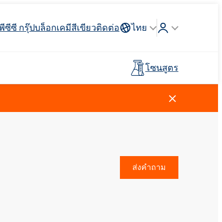
พีซีซี กรุ๊ป
บล็อก
เคมีสีเขียว
ติดต่อ
ไทย
โซนสูตร
Crossin® ฮาร์ด 40
่วางแขน
 API
รจุภัณฑ์
ตัวสะสม
ฉนวนสายไฟและสายเคเบิล
รถบรรทุกห้องเย็น
กาวสำหรับพื้นผิวกีฬาและ
ไม้เทียม
อุตสาหกรรมโลหการ
พรีโพลีเมอร์
นันทนาการ
การดูแลผู้ชาย
น้ำยาทำความสะอาดห้องครัว
สารลดแรงตึงผิวประจุบวก
วัตถุดิบและตัวกลาง
ยาง
สีและสารเคลือบ
ส่งคำถาม
ตัวแทนล้างไขมัน
ปุ๋ยทางใบ
Ekoprodur®S0330
Rostabil TTDP-V (สารปรับเสถียรภาพ
EXOdis PC800 - สารกระจายตัวและสาร
พลาสเตอร์บอร์ดและสารเติม
กระบวนการเฉพาะทาง)
ทำให้เปียกอเนกประสงค์
Ekoprodur®S10-HP
กาวและไพรเมอร์สำหรับแผง
แต่งยิปซั่ม
น้ำหอม
แซนวิช