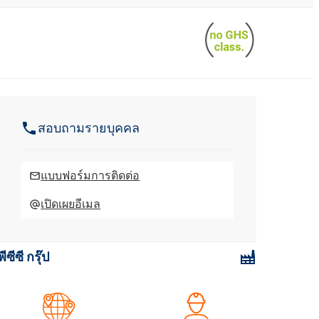
Roflex T70L (สารพลาสติไซเซอร์และสาร
หน่วงไฟ)
น้ำยาล้างจานและโลชั่น
กรดไฮโดรคลอริก
และอะคู
สารเติมแต่งคอนกรีตและมอร์
วัตถุดิบสำหรับเจลโพลียูรีเทน
ตาร์
ROKAmer 2000
กรดโมโนคลอโรอะซิติก
ROSULfan®E (โซเดียม 2-เอทิลเฮกซิล
ซัลเฟต)
ผลิตภัณฑ์เครื่องล้างจาน
สอบถามรายบุคคล
น้ำมันละหุ่ง PEG-40
ROKAnol®GA8 (แอลกอฮอล์ C10, เอทอกซิ
เตตระเอทอกซีไซเลน
เลต)
แผงแซนวิช
โคโค-เบทาอีน
แบบฟอร์มการติดต่อ
องครัว
น้ำยาทำความสะอาดห้องน้ำ
Deceth-5
เปิดเผยอีเมล
ะกอบ
พีซีซี กรุ๊ป
ผงซักฟอกสำหรับเครื่องล้าง
จาน