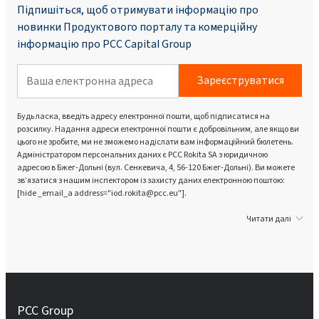
Підпишіться, щоб отримувати інформацію про
новинки Продуктового порталу та комерційну
інформацію про PCC Capital Group
Зареєструватися
Будь ласка, введіть адресу електронної пошти, щоб підписатися на
розсилку. Надання адреси електронної пошти є добровільним, але якщо ви
цього не зробите, ми не зможемо надіслати вам інформаційний бюлетень.
Адміністратором персональних даних є PCC Rokita SA з юридичною
адресою в Бжег-Дольні (вул. Сенкевича, 4, 56-120 Бжег-Дольні). Ви можете
зв’язатися з нашим інспектором із захисту даних електронною поштою:
[hide _email_a address="iod.rokita@pcc.eu"].
Читати далі
PCC Group