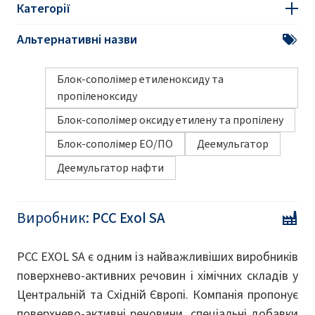
Категорії
Альтернативні назви
Блок-сополімер етиленоксиду та
пропіленоксиду
Блок-сополімер оксиду етилену та пропілену
Блок-сополімер ЕО/ПО
Деемульгатор
Деемульгатор нафти
Виробник:
PCC Exol SA
PCC EXOL SA є одним із найважливіших виробників
поверхнево-активних речовин і хімічних складів у
Центральній та Східній Європі. Компанія пропонує
поверхнево-активні речовини, спеціальні добавки