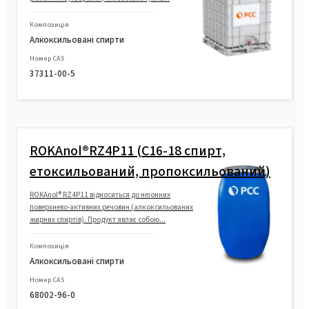
Композиція
Алкоксильовані спирти
Номер CAS
37311-00-5
ROKAnol®RZ4P11 (C16-18 спирт,
етоксильований, пропоксильований)
ROKAnol® RZ4P11 відноситься до неіонних
поверхнево-активних речовин (алкоксильованих
жирних спиртів). Продукт являє собою...
Композиція
Алкоксильовані спирти
Номер CAS
68002-96-0