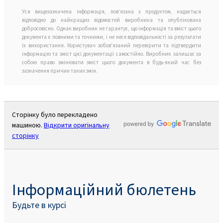
Уся вищезазначена інформація, пов’язана з продуктом, надається
відповідно до найкращих відомостей виробника та опублікована
добросовісно. Однак виробник не гарантує, що інформація та вміст цього
документа є повними та точними, і не несе відповідальності за результати
їх використання. Користувач зобов'язаний перевірити та підтвердити
інформацію та зміст цієї документації самостійно. Виробник залишає за
собою право змінювати зміст цього документа в будь-який час без
зазначення причин таких змін.
Сторінку було перекладено
машиною.
Відкрити оригінальну
сторінку
Інформаційний бюлетень
Будьте в курсі