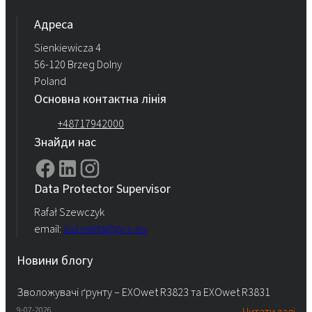
Адреса
Sienkiewicza 4
56-120 Brzeg Dolny
Poland
Основна контактна лінія
+48717942000
Знайди нас
Data Protector Supervisor
Rafał Szewczyk
email:
iod.rokita@pcc.eu
Новини блогу
Зволожувачі ґрунту – EXOwet R3823 та EXOwet R3831
9-07-2026
Читати далі