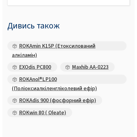
Дивись також
ROKAmin K15P (Етоксилований
алкіламін)
EXOdis PC800
Maxhib АА-0223
ROKAnol®LP100
(Поліоксиалкіленгліколевий ефір)
ROKAdis 900 (фосфорний ефір)
ROKwin 80 ( Oleate)