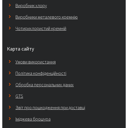
Виробник хлору
Виробники металевого кремнію
Чотирихлористий кремній
Карта сайту
Умови використання
Політика конфіденційності
Обробка персональних даних
GTS
Звіт про пошкодження при доставці
Іміджева брошура