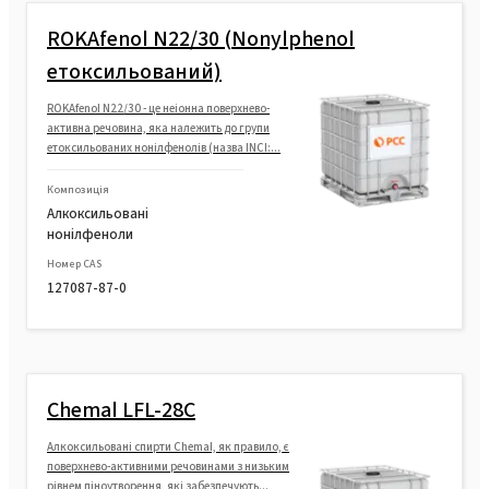
ROKAfenol N22/30 (Nonylphenol
етоксильований)
ROKAfenol N22/30 - це неіонна поверхнево-
активна речовина, яка належить до групи
етоксильованих нонілфенолів (назва INCI:...
Композиція
Алкоксильовані
нонілфеноли
Номер CAS
127087-87-0
Chemal LFL-28C
Алкоксильовані спирти Chemal, як правило, є
поверхнево-активними речовинами з низьким
рівнем піноутворення, які забезпечують...