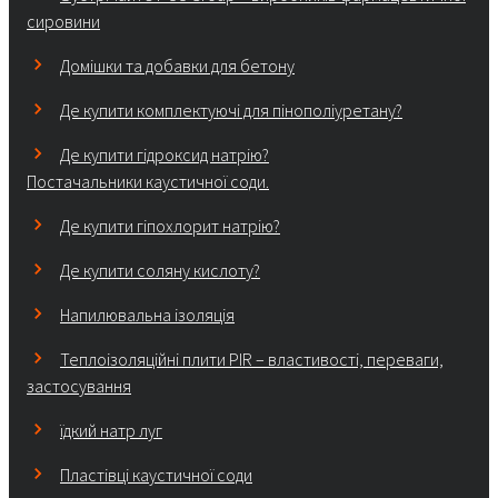
сировини
Домішки та добавки для бетону
Де купити комплектуючі для пінополіуретану?
Де купити гідроксид натрію?
Постачальники каустичної соди.
Де купити гіпохлорит натрію?
Де купити соляну кислоту?
Напилювальна ізоляція
Теплоізоляційні плити PIR – властивості, переваги,
застосування
їдкий натр луг
Пластівці каустичної соди