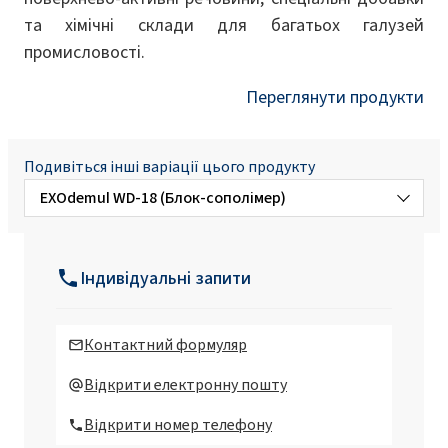
та хімічні склади для багатьох галузей
промисловості.
Переглянути продукти
Подивіться інші варіації цього продукту
EXOdemul WD-18 (Блок-сополімер)
EXOdemul S-11 (блок-сополімер EO/PO)
Індивідуальні запити
Контактний формуляр
Відкрити електронну пошту
Відкрити номер телефону