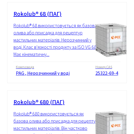
Rokolub® 68 (ПАГ)
Rokolub® 68 використовується як базова
олива або присадка для рецептур
мастильних матеріалів. Нерозчинний у
воді. Клас в'язкості продукту за ISO VG 68.
Має кінематичну...
Композиція
Номер CAS
PAG , Нерозчинний у воді
25322-69-4
Rokolub® 680 (ПАГ)
Rokolub® 680 використовується як
базова олива або присадка для рецептур
мастильних матеріалів. Він частково