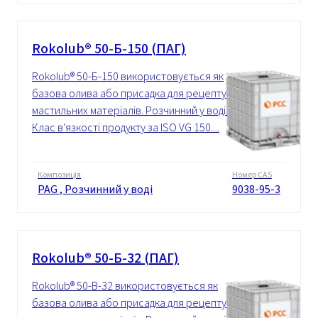
Rokolub® 50-Б-150 (ПАГ)
Rokolub® 50-Б-150 використовується як
базова олива або присадка для рецептур
мастильних матеріалів. Розчинний у воді.
Клас в'язкості продукту за ISO VG 150....
Композиція
Номер CAS
PAG , Розчинний у воді
9038-95-3
Rokolub® 50-Б-32 (ПАГ)
Rokolub® 50-B-32 використовується як
базова олива або присадка для рецептур