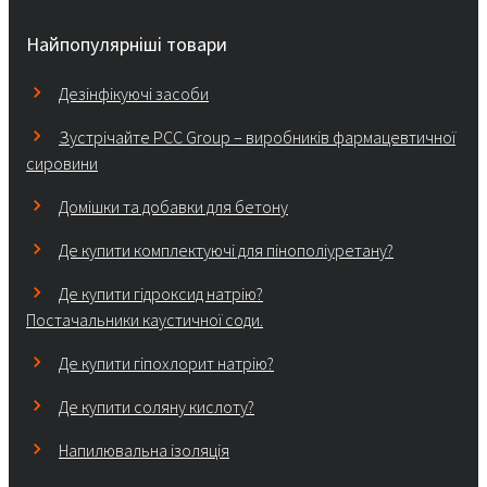
Найпопулярніші товари
Дезінфікуючі засоби
Зустрічайте PCC Group – виробників фармацевтичної
сировини
Домішки та добавки для бетону
Де купити комплектуючі для пінополіуретану?
Де купити гідроксид натрію?
Постачальники каустичної соди.
Де купити гіпохлорит натрію?
Де купити соляну кислоту?
Напилювальна ізоляція