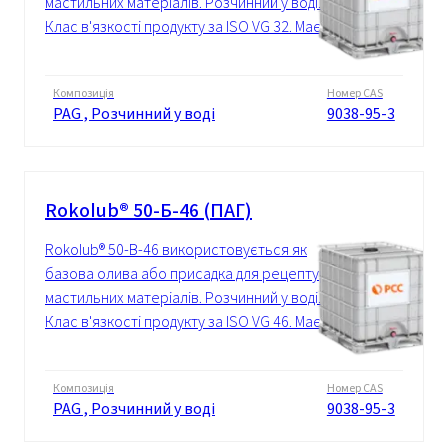
мастильних матеріалів. Розчинний у воді.
Клас в'язкості продукту за ISO VG 32. Має...
Композиція
Номер CAS
PAG , Розчинний у воді
9038-95-3
Rokolub® 50-Б-46 (ПАГ)
Rokolub® 50-B-46 використовується як
базова олива або присадка для рецептур
мастильних матеріалів. Розчинний у воді.
Клас в'язкості продукту за ISO VG 46. Має...
Композиція
Номер CAS
PAG , Розчинний у воді
9038-95-3