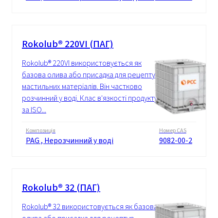
Rokolub® 220VI (ПАГ)
Rokolub® 220VI використовується як
базова олива або присадка для рецептур
мастильних матеріалів. Він частково
розчинний у воді. Клас в'язкості продукту
за ISO...
Композиція
Номер CAS
PAG , Нерозчинний у воді
9082-00-2
Rokolub® 32 (ПАГ)
Rokolub® 32 використовується як базова