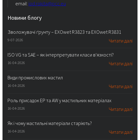
email:
iod.rokita@pcc.eu
Новини блогу
Зволожувачі ґрунту – EXOwet R3823 та EXOwet R3831
9-07-2026
Читати далі
ISO VG та SAE – як інтерпретувати класи в'язкості?
16-04-2026
Читати далі
Види промислових мастил
16-04-2026
Читати далі
Роль присадок EP та AW у мастильних матеріалах
16-04-2026
Читати далі
Як і чому мастильні матеріали старіють?
16-04-2026
Читати далі