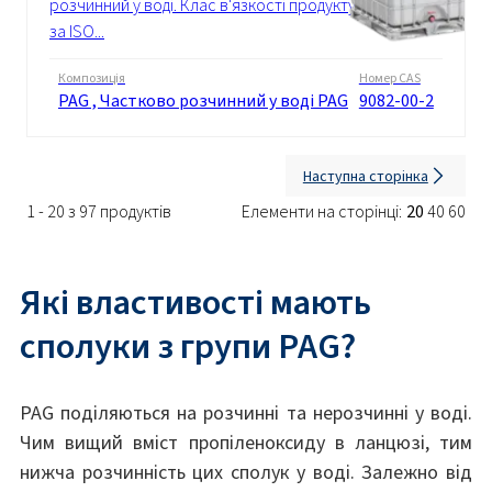
розчинний у воді. Клас в'язкості продукту
за ISO...
Композиція
Номер CAS
PAG , Частково розчинний у воді PAG
9082-00-2
Наступна сторінка
1 - 20 з 97 продуктів
Елементи на сторінці:
20
40
60
Які властивості мають
сполуки з групи PAG?
PAG поділяються на розчинні та нерозчинні у воді.
Чим вищий вміст пропіленоксиду в ланцюзі, тим
нижча розчинність цих сполук у воді. Залежно від