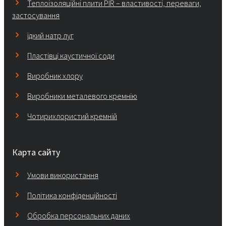
Теплоізоляційні плити PIR – властивості, переваги,
застосування
їдкий натр луг
Пластівці каустичної соди
Виробник хлору
Виробники металевого кремнію
Чотирихлористий кремній
Карта сайту
Умови використання
Політика конфіденційності
Обробка персональних даних