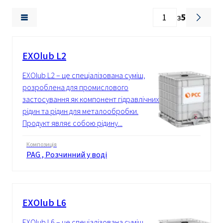
з
5
EXOlub L2
EXOlub L2 – це спеціалізована суміш,
розроблена для промислового
застосування як компонент гідравлічних
рідин та рідин для металообробки.
Продукт являє собою рідину...
Композиція
PAG , Розчинний у воді
EXOlub L6
EXOlub L6 – це спеціалізована суміш,