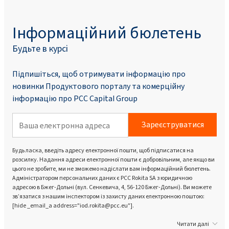
Інформаційний бюлетень
Будьте в курсі
Підпишіться, щоб отримувати інформацію про
новинки Продуктового порталу та комерційну
інформацію про PCC Capital Group
Зареєструватися
Будь ласка, введіть адресу електронної пошти, щоб підписатися на
розсилку. Надання адреси електронної пошти є добровільним, але якщо ви
цього не зробите, ми не зможемо надіслати вам інформаційний бюлетень.
Адміністратором персональних даних є PCC Rokita SA з юридичною
адресою в Бжег-Дольні (вул. Сенкевича, 4, 56-120 Бжег-Дольні). Ви можете
зв’язатися з нашим інспектором із захисту даних електронною поштою:
[hide _email_a address="iod.rokita@pcc.eu"].
Читати далі