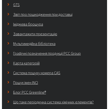
GTS
Звіт про пошкодження при доставці
Іміджева брошура
Завантажити презентацію
Мультимедійна бібліотека
Графічні позначення продукції PCC Group
Карта категорій
Система пошуку номера CAS
Пошук імен INCI
Блог PCC Greenline®
Що таке періодична система хімічних елементів?