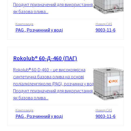
Продукт призначений для використання
як базова олива...
Композиція
Номер CAS
PAG , Розчинний у воді
9003-11-6
Rokolub® 60-Д-460 (ПАГ)
Rokolub® 60-D-460 – це високоякісна
синтетична базова олива на основі
поліалкіленгліколю (PAG), розчинна у воді.
Продукт призначений для використання
як базова олива...
Композиція
Номер CAS
PAG , Розчинний у воді
9003-11-6