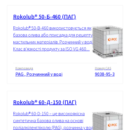
Rokolub® 50-Б-460 (ПАГ)
Rokolub® 50-B-460 використовується як
базова олива або присадка для рецептур
мастильних матеріалів. Розчинний у воді.
Клас в'язкості продукту за ISO VG 460....
Композиція
Номер CAS
PAG , Розчинний у воді
9038-95-3
Rokolub® 60-Д-150 (ПАГ)
Rokolub® 60-D-150 – це високоякісна
синтетична базова олива на основі
поліалкіленгліколю (PAG), розчинна у воді.