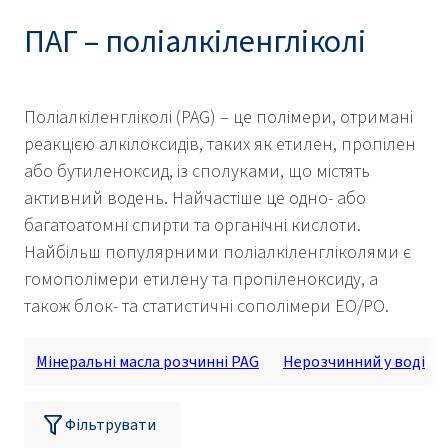
ПАГ – поліалкіленгліколі
Поліалкіленгліколі (PAG) – це полімери, отримані
реакцією алкілоксидів, таких як етилен, пропілен
або бутиленоксид, із сполуками, що містять
активний водень. Найчастіше це одно- або
багатоатомні спирти та органічні кислоти.
Найбільш популярними поліалкіленгліколями є
гомополімери етилену та пропіленоксиду, а
також блок- та статистичні сополімери EO/PO.
Мінеральні масла розчинні PAG
Нерозчинний у воді
Фільтрувати