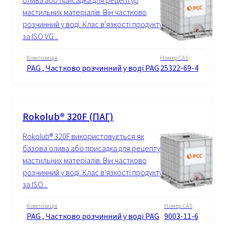
олива або присадка для рецептур
мастильних матеріалів. Він частково
розчинний у воді. Клас в'язкості продукту
за ISO VG...
Композиція
Номер CAS
PAG , Частково розчинний у воді PAG
25322-69-4
Rokolub® 320F (ПАГ)
Rokolub® 320F використовується як
базова олива або присадка для рецептур
мастильних матеріалів. Він частково
розчинний у воді. Клас в'язкості продукту
за ISO...
Композиція
Номер CAS
PAG , Частково розчинний у воді PAG
9003-11-6