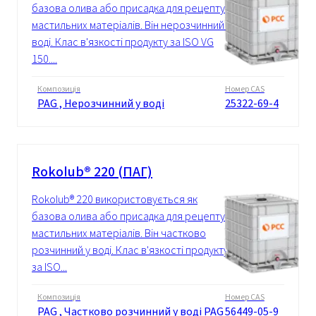
базова олива або присадка для рецептур
мастильних матеріалів. Він нерозчинний у
воді. Клас в'язкості продукту за ISO VG
150....
Композиція
Номер CAS
PAG , Нерозчинний у воді
25322-69-4
Rokolub® 220 (ПАГ)
Rokolub® 220 використовується як
базова олива або присадка для рецептур
мастильних матеріалів. Він частково
розчинний у воді. Клас в'язкості продукту
за ISO...
Композиція
Номер CAS
PAG , Частково розчинний у воді PAG
56449-05-9