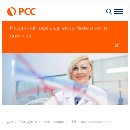
Машинний переклад тексту. Може містити
помилки.
Дім
Продукти
Композиція
ПАГ – поліалкіленгліколі