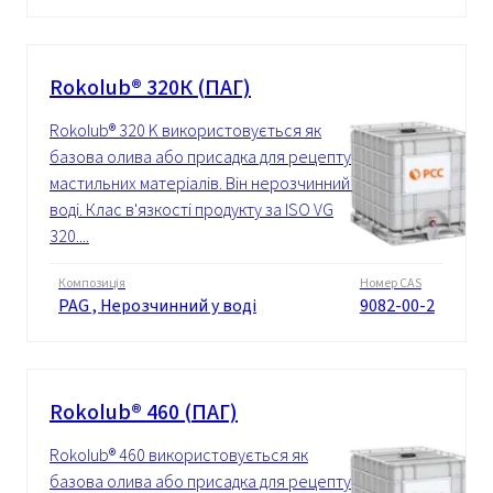
Rokolub® 320К (ПАГ)
Rokolub® 320 K використовується як
базова олива або присадка для рецептур
мастильних матеріалів. Він нерозчинний у
воді. Клас в'язкості продукту за ISO VG
320....
Композиція
Номер CAS
PAG , Нерозчинний у воді
9082-00-2
Rokolub® 460 (ПАГ)
Rokolub® 460 використовується як
базова олива або присадка для рецептур