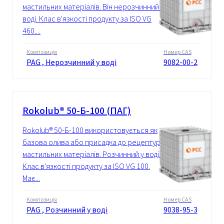
мастильних матеріалів. Він нерозчинний у
воді. Клас в'язкості продукту за ISO VG
460....
Композиція
Номер CAS
PAG , Нерозчинний у воді
9082-00-2
Rokolub® 50-Б-100 (ПАГ)
Rokolub® 50-Б-100 використовується як
базова олива або присадка до рецептур
мастильних матеріалів. Розчинний у воді.
Клас в'язкості продукту за ISO VG 100.
Має...
Композиція
Номер CAS
PAG , Розчинний у воді
9038-95-3