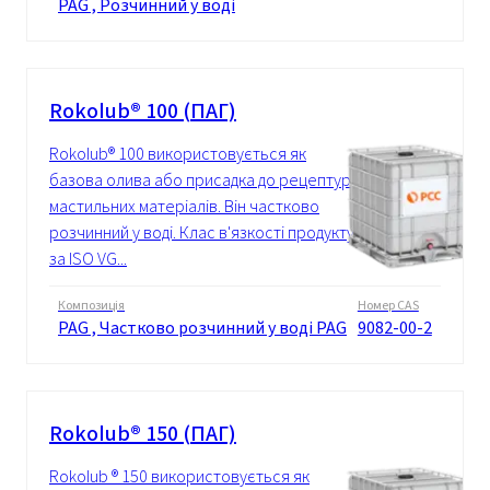
PAG , Розчинний у воді
Rokolub® 100 (ПАГ)
Rokolub® 100 використовується як
базова олива або присадка до рецептур
мастильних матеріалів. Він частково
розчинний у воді. Клас в'язкості продукту
за ISO VG...
Композиція
Номер CAS
PAG , Частково розчинний у воді PAG
9082-00-2
Rokolub® 150 (ПАГ)
Rokolub ® 150 використовується як