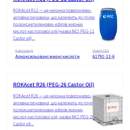
ROKAcet R11 — це неіонна поверхнево-
активна речовина, що належить до групи
поліоксиетиленових ефірів жирних
кислот касторової олії (назва INCI: PEG-11
Castor oil)....
Композиція
Номер CAS
Алкоксильовані жирні кислоти
61791-12-6
ROKAcet R26 (PEG-26 Castor Oil)
ROKAcet R26 — це неіонна поверхнево-
активна речовина, що належить до групи
поліоксиетиленових ефірів жирних
кислот касторової олії, назва INCI: PEG-26
Castor oil....