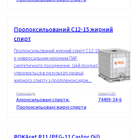
Пропоксильований C12-15 жирний
спирт
Пропоксильований жирний спирт С12-15
є універсальним неіонним ПАР
синтетичного походження . Цей продукт
утворюється в результаті реакції
жирного спирту з пропіленоксидом....
Композиція
Номер CAS
Алкоксильовані спирти,
74499-34-6
Пропоксильовані жирні спирти
ROKAcet R11 (PEG-11 Castor Oil)