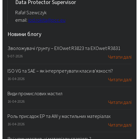
Data Protector Supervisor
Rafał Szewczyk
email:
iod.rokita@pcc.eu
Новини блогу
Зволожувачі ґрунту – EXOwet R3823 та EXOwet R3831
9-07-2026
Читати далі
ISO VG та SAE – як інтерпретувати класи в'язкості?
16-04-2026
Читати далі
Види промислових мастил
16-04-2026
Читати далі
Роль присадок EP та AW у мастильних матеріалах
16-04-2026
Читати далі
Як і чому мастильні матеріали старіють?