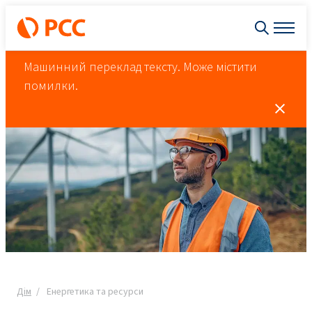
Машинний переклад тексту. Може містити
помилки.
Дім
Енергетика та ресурси