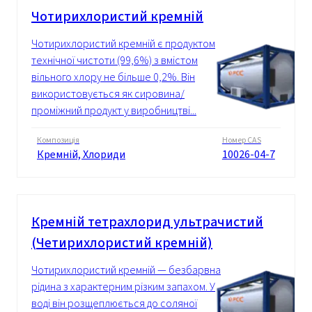
Чотирихлористий кремній
Чотирихлористий кремній є продуктом
технічної чистоти (99,6%) з вмістом
вільного хлору не більше 0,2%. Він
використовується як сировина/
проміжний продукт у виробництві...
Композиція
Номер CAS
Кремній, Хлориди
10026-04-7
Кремній тетрахлорид ультрачистий
(Четирихлористий кремній)
Чотирихлористий кремній — безбарвна
рідина з характерним різким запахом. У
воді він розщеплюється до соляної