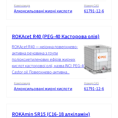
Композиція
Номер CAS
Алкоксильовані жирні кислоти
61791-12-6
ROKAcet R40 (PEG-40 Касторова олія)
ROKAcet R40 — неіонна поверхнево-
активна речовина з групи
поліоксиетиленових ефірів жирних
кислот касторової олії, назва INCI: PEG-40
Castor oil. Поверхнево-активна...
Композиція
Номер CAS
Алкоксильовані жирні кислоти
61791-12-6
ROKAmin SR15 (C16-18 алкіламін)