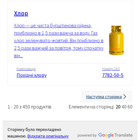
Хлор
Хлор — це чиста бурштинова рідина,
приблизно в 1,5 рази важча за воду. Газ
хлор зеленувато-жовтий. Він приблизно в
2,5 рази важчий за повітря, тому спочатку
він...
Композиція
Номер CAS
Похідні хлору
7782-50-5
Наступна сторінка
1 - 20 з 450 продуктів
Елементи на сторінці:
20
40
60
Сторінку було перекладено
машиною.
Відкрити оригінальну