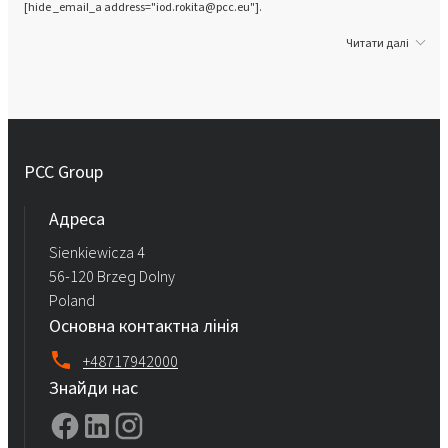
[hide _email_a address="iod.rokita@pcc.eu"].
Читати далі
PCC Group
Адреса
Sienkiewicza 4
56-120 Brzeg Dolny
Poland
Основна контактна лінія
+48717942000
Знайди нас