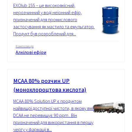
EXOlub 155 – це високоякісний,
нерозчинний у воді неіонний ефір,
призначений для промислового
застосування як мастило та емульгатор.
Продукт був розроблений для...
Композиція
Алкілові ефіри
MCAA 80% розчин UP
(монохлороцтова кислота)
MCAA 80% Solution UP є продуктом
найвищої доступної чистоти, в якому вміст
DCAA не перевищує 90 ppm . Він
призначений для використання в першу
чергу у фармації в...