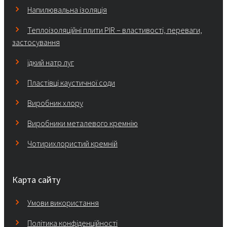
Напилювальна ізоляція
Теплоізоляційні плити PIR – властивості, переваги,
застосування
їдкий натр луг
Пластівці каустичної соди
Виробник хлору
Виробники металевого кремнію
Чотирихлористий кремній
Карта сайту
Умови використання
Політика конфіденційності