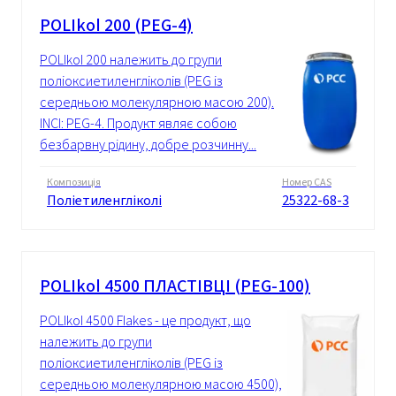
POLIkol 200 (PEG-4)
POLIkol 200 належить до групи
поліоксиетиленгліколів (PEG із
середньою молекулярною масою 200).
INCI: PEG-4. Продукт являє собою
безбарвну рідину, добре розчинну...
Композиція
Номер CAS
Поліетиленгліколі
25322-68-3
POLIkol 4500 ПЛАСТІВЦІ (PEG-100)
POLIkol 4500 Flakes - це продукт, що
належить до групи
поліоксиетиленгліколів (PEG із
середньою молекулярною масою 4500),