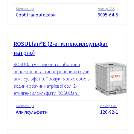
Композиція
Номер CAS
Сорбітанові ефіри
9005-64-5
ROSULfan®Е (2-етилгексилсульфат
натрію)
ROSULfan Е – аніонна слабопінна
поверхнево-активна речовина групи
алкілсульфатів. Продукт являє собою
водний розчин натрієвої солі 2-
етилгексилсульфату. ROSULfan...
Композиція
Номер CAS
Алкілсульфати
126-92-1