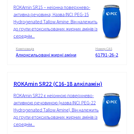
ROKAmin SR15 – неіонна поверхнево-
активна речовина; Назва INCI: PEG-15
Hydrogenated Tallow Amine. Він належить
до групи етоксильованих жирних амінів із
середнім...
Композиція
Номер CAS
Алкоксильовані жирні аміни
61791-26-2
ROKAmin SR22 (C16-18 алкіламін)
ROKAmin SR22 є неіонною поверхнево-
активною речовиною (назва INCI: PEG-22
Hydrogenated Tallow Amine). Він належить
до групи етоксильованих жирних амінів із
середнім...