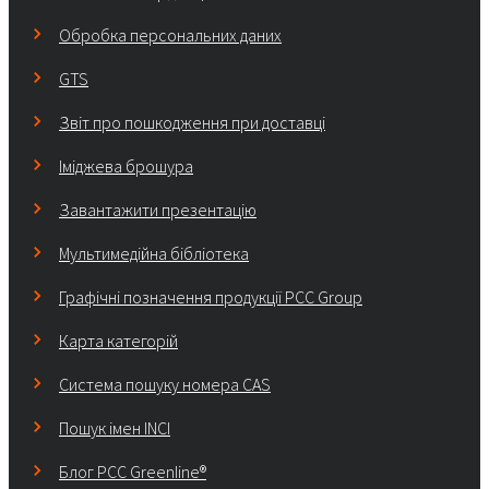
Обробка персональних даних
GTS
Звіт про пошкодження при доставці
Іміджева брошура
Завантажити презентацію
Мультимедійна бібліотека
Графічні позначення продукції PCC Group
Карта категорій
Система пошуку номера CAS
Пошук імен INCI
Блог PCC Greenline®