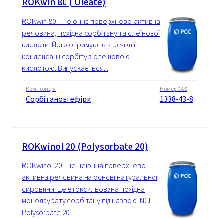
ROKwin 80 ( Oleate)
ROKwin 80 – неіонна поверхнево-активна
речовина, похідна сорбітану та олеїнової
кислоти. Його отримують в реакції
конденсації сорбіту з олеїновою
кислотою. Випускається...
Композиція
Номер CAS
Сорбітанові ефіри
1338-43-8
ROKwinol 20 (Polysorbate 20)
ROKwinol 20 - це неіонна поверхнево-
активна речовина на основі натуральної
сировини. Це етоксильована похідна
монолаурату сорбітану під назвою INCI
Polysorbate 20....