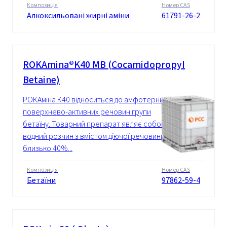
Композиція
Номер CAS
Алкоксильовані жирні аміни
61791-26-2
ROKAmina®K40 MB (Cocamidopropyl
Betaine)
РОКАміна К40 відноситься до амфотерних
поверхнево-активних речовин групи
бетаїну. Товарний препарат являє собою
водний розчин з вмістом діючої речовини
близько 40%...
Композиція
Номер CAS
Бетаїни
97862-59-4