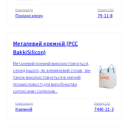
Композиція
Номер CAS
Похідні хлору
79-11-8
Металевий кремній (PCC
BakkiSilicon)
Металевий кремній використовується,
серед іншого, як алюмінієвий сплав ; він
також використовується в хімічній
промисловості для виробництва
силоксанів і силіконів...
Композиція
Номер CAS
Кремній
7440-21-3