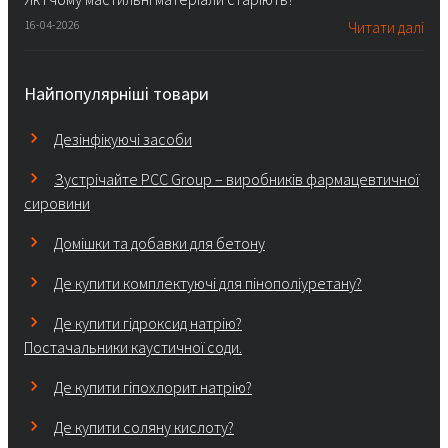
16-04-2026
Читати далі
Найпопулярніші товари
Дезінфікуючі засоби
Зустрічайте PCC Group – виробників фармацевтичної
сировини
Домішки та добавки для бетону
Де купити комплектуючі для пінополіуретану?
Де купити гідроксид натрію?
Постачальники каустичної соди.
Де купити гіпохлорит натрію?
Де купити соляну кислоту?