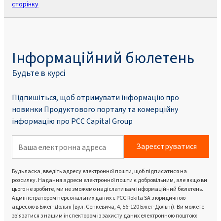
сторінку
Інформаційний бюлетень
Будьте в курсі
Підпишіться, щоб отримувати інформацію про
новинки Продуктового порталу та комерційну
інформацію про PCC Capital Group
Зареєструватися
Будь ласка, введіть адресу електронної пошти, щоб підписатися на
розсилку. Надання адреси електронної пошти є добровільним, але якщо ви
цього не зробите, ми не зможемо надіслати вам інформаційний бюлетень.
Адміністратором персональних даних є PCC Rokita SA з юридичною
адресою в Бжег-Дольні (вул. Сенкевича, 4, 56-120 Бжег-Дольні). Ви можете
зв’язатися з нашим інспектором із захисту даних електронною поштою: