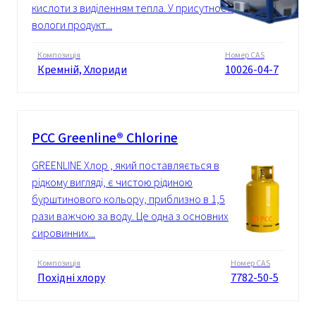
кислоти з виділенням тепла. У присутності
вологи продукт...
Композиція
Номер CAS
Кремній, Хлориди
10026-04-7
PCC Greenline® Chlorine
GREENLINE Хлор , який поставляється в
рідкому вигляді, є чистою рідиною
бурштинового кольору, приблизно в 1,5
рази важчою за воду. Це одна з основних
сировинних...
Композиція
Номер CAS
Похідні хлору
7782-50-5