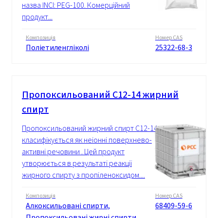
назва INCI: PEG-100. Комерційний
продукт...
Композиція
Номер CAS
Поліетиленгліколі
25322-68-3
Пропоксильований C12-14 жирний
спирт
Пропоксильований жирний спирт C12-14
класифікується як неіонні поверхнево-
активні речовини . Цей продукт
утворюється в результаті реакції
жирного спирту з пропіленоксидом....
Композиція
Номер CAS
Алкоксильовані спирти,
68409-59-6
Пропоксильовані жирні спирти