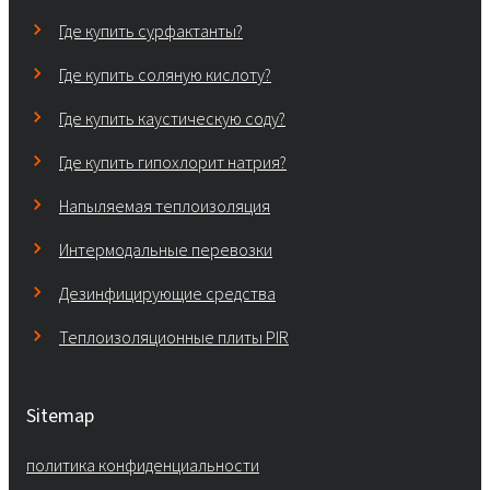
Где купить сурфактанты?
Где купить соляную кислоту?
Где купить каустическую соду?
Где купить гипохлорит натрия?
Напыляемая теплоизоляция
Интермодальные перевозки
Дезинфицирующие средства
Теплоизоляционные плиты PIR
Sitemap
политика конфиденциальности