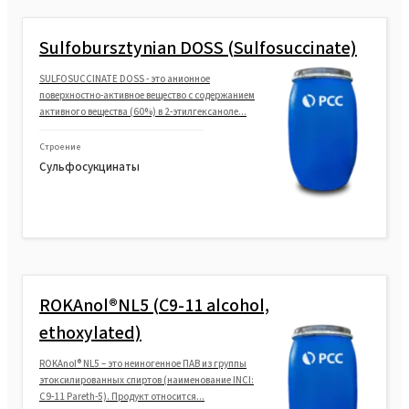
ROKAnol®L10/85 (Laureth-10)
Sulfobursztynian DOSS (Sulfosuccinate)
ROKAnol®L12 (Laureth-12)
SULFOSUCCINATE DOSS - это анионное
поверхностно-активное вещество с содержанием
активного вещества (60%) в 2-этилгексаноле...
ROKAnol®L9 (Laureth-9)
Строение
Сульфосукцинаты
ROKAnol®L10A (Laureth-10)
ROKAnol® L23 (Laureth-23)
ROKAnol®NL5 (C9-11 alcohol,
ROKAnol® L9R MB (Laureth-9)
ethoxylated)
ROKAnol® NL5 – это неиногенное ПАВ из группы
ROKAnol® L9R (Laureth-9)
этоксилированных спиртов (наименование INCI:
C9-11 Pareth-5). Продукт относится...