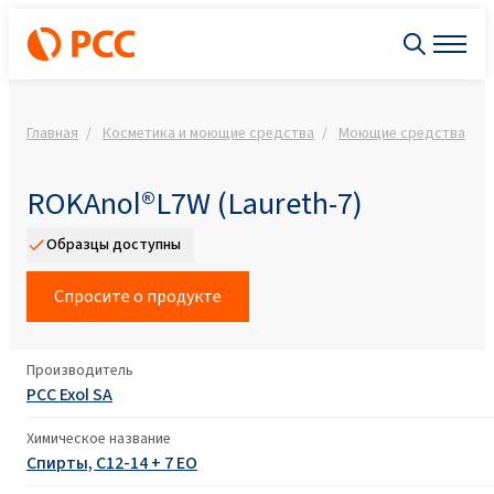
Главная
Косметика и моющие средства
Моющие средства
ROKAnol®L7W (Laureth-7)
Образцы доступны
Спросите о продукте
Производитель
PCC Exol SA
Химическое название
Спирты, С12-14 + 7 ЕО