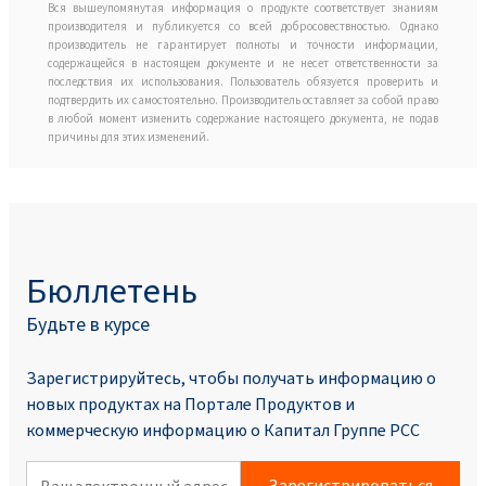
Вся вышеупомянутая информация о продукте соответствует знаниям
производителя и публикуется со всей добросовествностью. Однако
производитель не гарантирует полноты и точности информации,
содержащейся в настоящем документе и не несет ответственности за
последствия их использования. Пользователь обязуется проверить и
подтвердить их самостоятельно. Производитель оставляет за собой право
в любой момент изменить содержание настоящего документа, не подав
причины для этих изменений.
Бюллетень
Будьте в курсе
Зарегистрируйтесь, чтобы получать информацию о
новых продуктах на Портале Продуктoв и
коммерческую информацию о Капитал Группе PCC
Зарегистрироваться