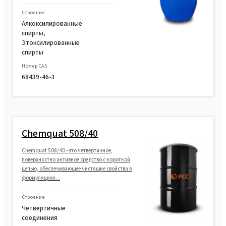
Строение
Алкоксилированные
спирты,
Этоксилированные
спирты
Номер CAS
68439-46-3
Chemquat 508/40
Chemquat 508/40 - это четвертичное,
поверхностно активное средство с короткой
цепью, обеспечивающее чистящие свойства в
формуляциях...
Строение
Четвертичные
соединения