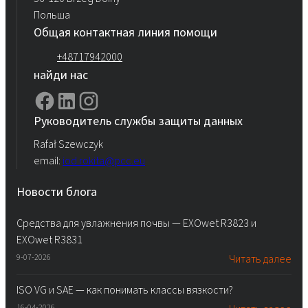
Польша
Общая контактная линия помощи
+48717942000
найди нас
Руководитель службы защиты данных
Rafał Szewczyk
email:
iod.rokita@pcc.eu
Новости блога
Средства для увлажнения почвы — EXOwet R3823 и
EXOwet R3831
9-07-2026
Читать далее
ISO VG и SAE — как понимать классы вязкости?
16-04-2026