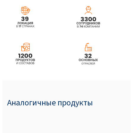
ethoxylated, propoxylated)
ROKAnol® L5P5 MB (C12-14 alcohol
ethoxylated, propoxylated)
ROKAnol® L7 (Laureth-7)
ROKAnol® L7 MB (Laureth-7)
ROKAnol® L7A (C12-16 Laureth-7)
ROKAnol® L7A MB (C12-16 Laureth-7)
Аналогичные продукты
ROKAnol® L80/50W