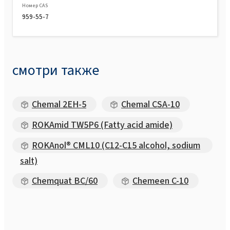
Номер CAS
959-55-7
смотри также
Chemal 2EH-5
Chemal CSA-10
ROKAmid TW5P6 (Fatty acid amide)
ROKAnol® CML10 (C12-C15 alcohol, sodium
salt)
Chemquat BC/60
Chemeen C-10