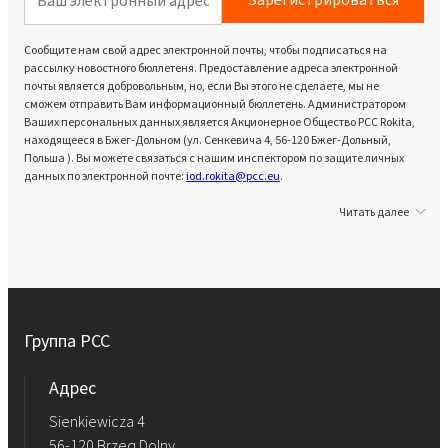
Сообщите нам свой адрес электронной почты, чтобы подписаться на
рассылку новостного бюллетеня. Предоставление адреса электронной
почты является добровольным, но, если Вы этого не сделаете, мы не
сможем отправить Вам информационный бюллетень. Администратором
Ваших персональных данных является Акционерное Общество PCC Rokita,
находящееся в Бжег-Дольном (ул. Сенкевича 4, 56-120 Бжег-Дольный,
Польша ). Вы можете связаться с нашим инспектором по защите личных
данных по электронной почте:
iod.rokita@pcc.eu
.
Читать далее
Группа PCC
Aдрес
Sienkiewicza 4
56-120 Brzeg Dolny