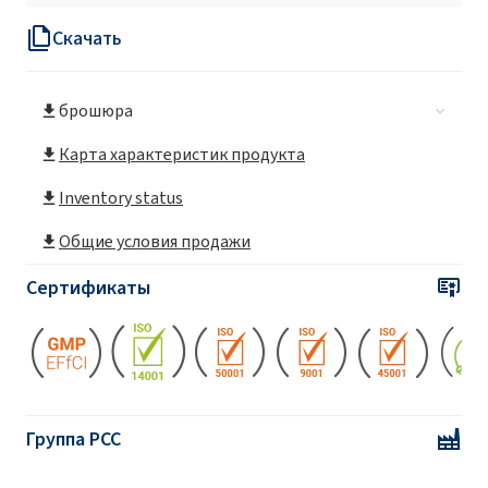
Скачать
ROKAnol®L30
брошюра
ROKAnol®L30/65
Карта характеристик продукта
ROKAnol® L3A (Laureth-3)
Inventory status
Общие условия продажи
ROKAnol® L4 (Laureth-4)
Сертификаты
ROKAnol® L4P5 (PPG-5-Laureth-4)
ROKAnol® L5A (Laureth-5)
Группа PCC
ROKAnol® L5P5 (C12-14 alcohol