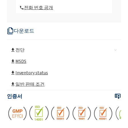
전화 번호 공개
ROKAnol® L2 MB (Laureth-2)
다운로드
ROKAnol®L30
전단
ROKAnol®L30/65
MSDS
ROKAnol® L3A (Laureth-3)
Inventory status
일반 판매 조건
ROKAnol® L4 (Laureth-4)
인증서
ROKAnol® L4P5 (PPG-5- Laureth-4)
ROKAnol® L5A (Laureth-5)