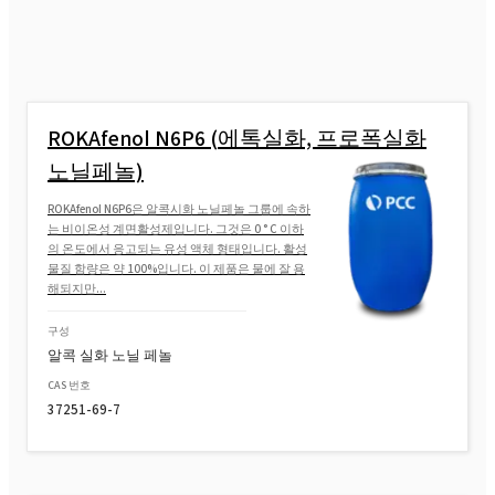
ROKAnol® L80 / 50W
ROKAnol/85 (Laureth-10)
ROKAfenol N6P6 (에톡실화, 프로폭실화
ROKAnol(Laureth-12)
노닐페놀)
ROKAfenol N6P6은 알콕시화 노닐페놀 그룹에 속하
는 비이온성 계면활성제입니다. 그것은 0 ° C 이하
ROKAnol(Laureth-9)
의 온도에서 응고되는 유성 액체 형태입니다. 활성
물질 함량은 약 100%입니다. 이 제품은 물에 잘 용
해되지만...
ROKAnol(Laureth-10)
구성
알콕 실화 노닐 페놀
ROKAnol® L23 (Laureth-23)
CAS 번호
37251-69-7
ROKAnol® L9R MB(Laureth-9)