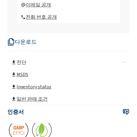
ROKAnol® L2 (Laureth-2)
이메일 공개
전화 번호 공개
ROKAnol® L2 MB (Laureth-2)
다운로드
ROKAnol®L30
전단
ROKAnol®L30/65
MSDS
ROKAnol® L3A (Laureth-3)
Inventory status
일반 판매 조건
ROKAnol® L4 (Laureth-4)
인증서
ROKAnol® L4P5 (PPG-5- Laureth-4)