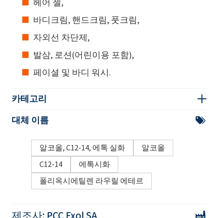
헤어 젤,
바디크림, 핸드크림, 풋크림,
자외선 차단제,
발삼, 로션(어린이용 포함),
페이셜 및 바디 워시.
카테고리
대체 이름
알코올, C12-14, 에톡 실화
알코올
C12-14
에톡시화
폴리옥시에틸렌 라우릴 에테르
제조사:
PCC Exol SA