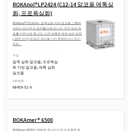
ROKAnol®LP2424 (C12-14 알코올 에톡실
화, 프로폭실화)
ROKAnol® L9R (Laureth-9)
ROKAnol® LP2424는 알콕실화 지방 알코올 그룹에
속하는 비이온성 계면활성제 입니다. 천연 유래 원
료를 기본으로 합니다. 시판 제품은 매우 낮은 빙점
(-20°C 미만)과 밝은 색상을 가진 투명하거나 약간
탁한...
구성
알콕 실화 알코올, 프로폭실
화 지방 알코올, 에톡 실화
알코올
CAS 번호
68439-51-0
ROKAmer® 6500
ROKAmer 6500은 에틸렌 옥사이드와 프로필렌 옥