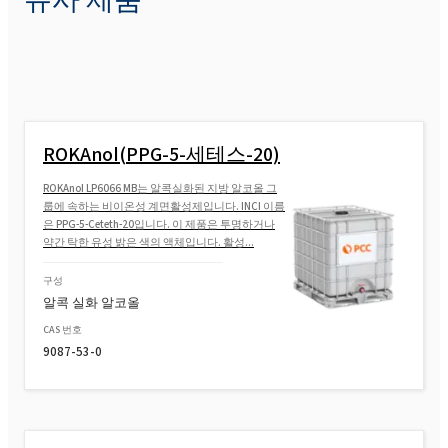
ROKAnol®L7W (Laureth-7)
ROKAnol® L80 / 50W
ROKAnol(PPG-5-세테스-20)
ROKAnol/85 (Laureth-10)
ROKAnol LP6066 MB는 알콕실화된 지방 알코올 그
룹에 속하는 비이온성 계면활성제입니다. INCI 이름
은 PPG-5-Ceteth-20입니다. 이 제품은 투명하거나
ROKAnol(Laureth-12)
약간 탁한 유성 밝은 색의 액체입니다. 활성...
구성
알콕 실화 알코올
ROKAnol(Laureth-9)
CAS 번호
9087-53-0
ROKAnol(Laureth-10)
ROKAnol® L9R MB(Laureth-9)