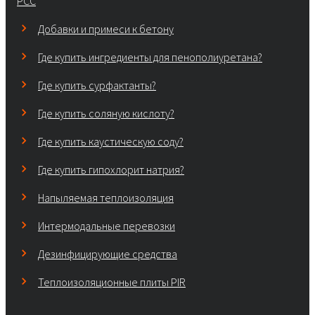
PCC
Добавки и примеси к бетону
Где купить ингредиенты для пенополиуретана?
Где купить сурфактанты?
Где купить соляную кислоту?
Где купить каустическую соду?
Где купить гипохлорит натрия?
Напыляемая теплоизоляция
Интермодальные перевозки
Дезинфицирующие средства
Теплоизоляционные плиты PIR