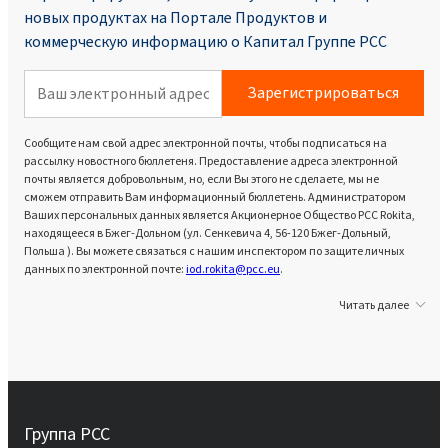
новых продуктах на Портале Продуктoв и
коммерческую информацию о Капитал Группе PCC
Зарегистрироваться
Сообщите нам свой адрес электронной почты, чтобы подписаться на
рассылку новостного бюллетеня. Предоставление адреса электронной
почты является добровольным, но, если Вы этого не сделаете, мы не
сможем отправить Вам информационный бюллетень. Администратором
Ваших персональных данных является Акционерное Общество PCC Rokita,
находящееся в Бжег-Дольном (ул. Сенкевича 4, 56-120 Бжег-Дольный,
Польша ). Вы можете связаться с нашим инспектором по защите личных
данных по электронной почте:
iod.rokita@pcc.eu
.
Читать далее
Группа PCC