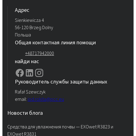
Aдрес
Sienkiewicza 4
56-120 Brzeg Dolny
Польша
Общая контактная линия помощи
+48717942000
найди нас
Руководитель службы защиты данных
Rafał Szewczyk
email:
iod.rokita@pcc.eu
Новости блога
Средства для увлажнения почвы — EXOwet R3823 и
EXOwet R3831