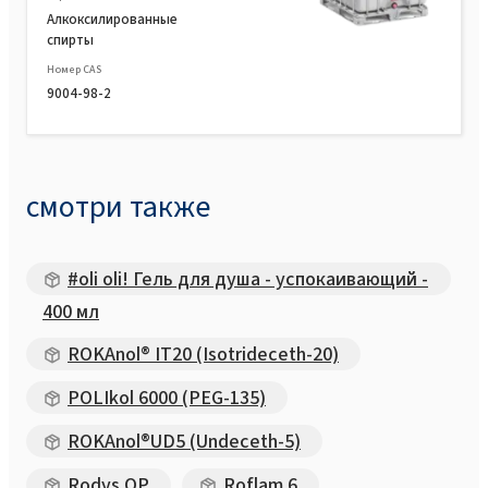
Алкоксилированные
спирты
Номер CAS
9004-98-2
смотри также
#oli oli! Гель для душа - успокаивающий -
400 мл
ROKAnol® IT20 (Isotrideceth-20)
POLIkol 6000 (PEG-135)
ROKAnol®UD5 (Undeceth-5)
Rodys OP
Roflam 6