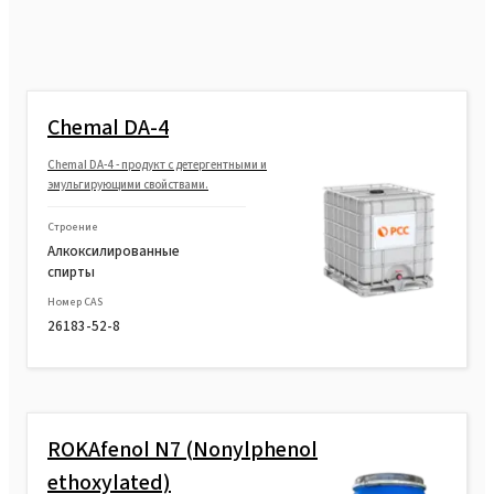
Chemal DA-4
Chemal DA-4 - продукт с детергентными и
эмульгирующими свойствами.
Строение
Алкоксилированные
спирты
Номер CAS
26183-52-8
ROKAfenol N7 (Nonylphenol
ethoxylated)