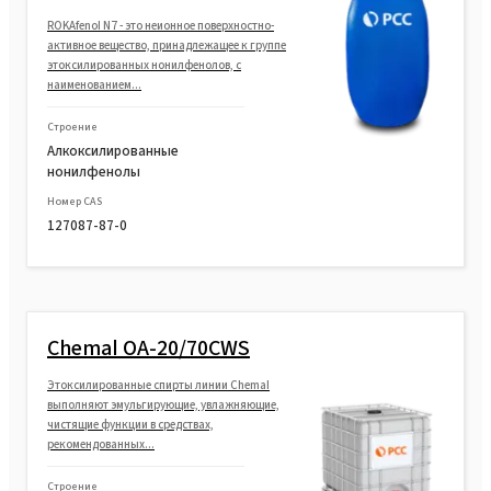
ROKAfenol N7 - это неионное поверхностно-
активное вещество, принадлежащее к группе
этоксилированных нонилфенолов, с
наименованием...
Строение
Алкоксилированные
нонилфенолы
Номер CAS
127087-87-0
Chemal OA-20/70CWS
Этоксилированные спирты линии Chemal
выполняют эмульгирующие, увлажняющие,
чистящие функции в средствах,
рекомендованных...
Строение