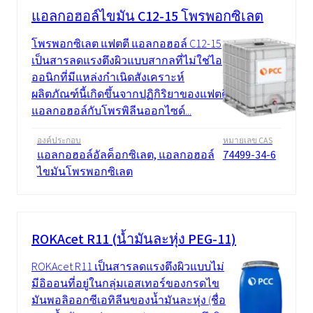
แอลกอฮอล์ไขมัน C12-15 โพรพอกซิเลต
โพรพอกซิเลต แฟตตี แอลกอฮอล์ C12-15
เป็นสารลดแรงตึงผิวแบบสากลที่ไม่ใช่ไอ
ออนิกที่มีแหล่งกำเนิดสังเคราะห์
ผลิตภัณฑ์นี้เกิดขึ้นจากปฏิกิริยาของแฟตตี้
แอลกอฮอล์กับโพรพิลีนออกไซด์...
องค์ประกอบ
หมายเลข CAS
แอลกอฮอล์อัลค็อกซิเลต, แอลกอฮอล์
74499-34-6
ไขมันโพรพอกซิเลต
ROKAcet R11 (น้ำมันละหุ่ง PEG-11)
ROKAcet R11 เป็นสารลดแรงตึงผิวแบบไม่
มีอิออนที่อยู่ในกลุ่มเอสเทอร์ของกรดไข
มันพอลิออกซีเอทิลีนของน้ำมันละหุ่ง (ชื่อ