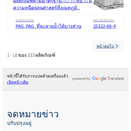
ผลิตภัณฑ์ตามมาตรฐาน ISO VG คือ 32 มี
ความหนืดจลนศาสตร์ที่อุณหภูมิ...
องค์ประกอบ
หมายเลข CAS
PAG, PAG . ที่ละลายน้ำได้บางส่วน
25322-69-4
หน้าต่อไป
1 - 18 ของ 333 ผลิตภัณฑ์
หน้านี้ได้รับการแปลด้วยเครื่องแล้ว
เปิดหน้าเดิม
จดหมายข่าว
ปรับปรุงอยู่