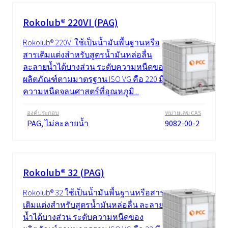
Rokolub® 220VI (PAG)
Rokolub® 220VI ใช้เป็นน้ำมันพื้นฐานหรือ
สารเติมแต่งสำหรับสูตรน้ำมันหล่อลื่น
ละลายน้ำได้บางส่วน ระดับความหนืดของ
ผลิตภัณฑ์ตามมาตรฐาน ISO VG คือ 220 มี
ความหนืดจลนศาสตร์ที่อุณหภูมิ...
องค์ประกอบ
หมายเลข CAS
PAG, ไม่ละลายน้ำ
9082-00-2
Rokolub® 32 (PAG)
Rokolub® 32 ใช้เป็นน้ำมันพื้นฐานหรือสาร
เติมแต่งสำหรับสูตรน้ำมันหล่อลื่น ละลาย
น้ำได้บางส่วน ระดับความหนืดของ