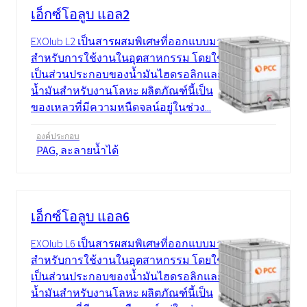
เอ็กซ์โอลูบ แอล2
EXOlub L2 เป็นสารผสมพิเศษที่ออกแบบมา
สำหรับการใช้งานในอุตสาหกรรม โดยใช้
เป็นส่วนประกอบของน้ำมันไฮดรอลิกและ
น้ำมันสำหรับงานโลหะ ผลิตภัณฑ์นี้เป็น
ของเหลวที่มีความหนืดจลน์อยู่ในช่วง...
องค์ประกอบ
PAG, ละลายน้ำได้
เอ็กซ์โอลูบ แอล6
EXOlub L6 เป็นสารผสมพิเศษที่ออกแบบมา
สำหรับการใช้งานในอุตสาหกรรม โดยใช้
เป็นส่วนประกอบของน้ำมันไฮดรอลิกและ
น้ำมันสำหรับงานโลหะ ผลิตภัณฑ์นี้เป็น