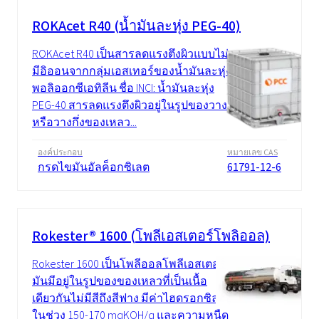
ROKAcet R40 (น้ำมันละหุ่ง PEG-40)
ROKAcet R40 เป็นสารลดแรงตึงผิวแบบไม่
มีอิออนจากกลุ่มเอสเทอร์ของน้ำมันละหุ่ง
พอลิออกซีเอทิลีน ชื่อ INCI: น้ำมันละหุ่ง
PEG-40 สารลดแรงตึงผิวอยู่ในรูปของวาง
หรือวางกึ่งของเหลว...
องค์ประกอบ
หมายเลข CAS
กรดไขมันอัลค็อกซิเลต
61791-12-6
Rokester® 1600 (โพลีเอสเตอร์โพลิออล)
Rokester 1600 เป็นโพลีออลโพลีเอสเตอร์
มันมีอยู่ในรูปของของเหลวที่เป็นเนื้อ
เดียวกันไม่มีสีถึงสีฟาง มีค่าไฮดรอกซิลอยู่
ในช่วง 150-170 mgKOH/g และความหนืด