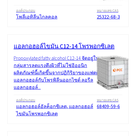
องค์ประกอบ
หมายเลข CAS
โพลีเอทิลีนไกลคอล
25322-68-3
แอลกอฮอล์ไขมัน C12-14 โพรพอกซิเลต
Propoxylated fatty alcohol C12-14 จัดอยู่ใน
กลุ่มสารลดแรงตึงผิวที่ไม่ใช่อิออนิก
ผลิตภัณฑ์นี้เกิดขึ้นจากปฏิกิริยาของแฟตตี้
แอลกอฮอล์กับโพรพิลีนออกไซด์ ลอรีล
แอลกอฮอล์...
องค์ประกอบ
หมายเลข CAS
แอลกอฮอล์อัลค็อกซิเลต, แอลกอฮอล์
68409-59-6
ไขมันโพรพอกซิเลต