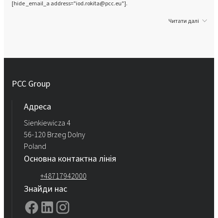
[hide _email_a address="iod.rokita@pcc.eu"].
Читати далі
PCC Group
Адреса
Sienkiewicza 4
56-120 Brzeg Dolny
Poland
Основна контактна лінія
+48717942000
Знайди нас