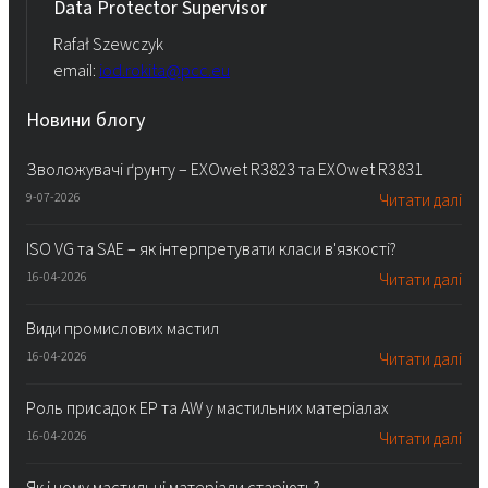
Data Protector Supervisor
Rafał Szewczyk
email:
iod.rokita@pcc.eu
Новини блогу
Зволожувачі ґрунту – EXOwet R3823 та EXOwet R3831
9-07-2026
Читати далі
ISO VG та SAE – як інтерпретувати класи в'язкості?
16-04-2026
Читати далі
Види промислових мастил
16-04-2026
Читати далі
Роль присадок EP та AW у мастильних матеріалах
16-04-2026
Читати далі
Як і чому мастильні матеріали старіють?