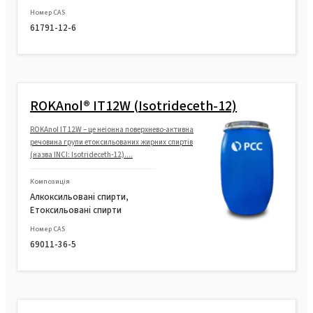
Номер CAS
61791-12-6
ROKAnol® IT12W (Isotrideceth-12)
ROKAnol IT12W – це неіонна поверхнево-активна
речовина групи етоксильованих жирних спиртів
(назва INCI: Isotrideceth-12)....
Композиція
Алкоксильовані спирти,
Етоксильовані спирти
Номер CAS
69011-36-5