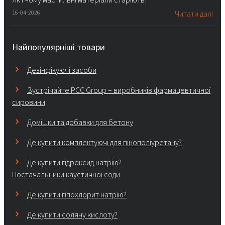
16-04-2026
Читати далі
Найпопулярніші товари
Дезінфікуючі засоби
Зустрічайте PCC Group – виробників фармацевтичної
сировини
Домішки та добавки для бетону
Де купити комплектуючі для пінополіуретану?
Де купити гідроксид натрію?
Постачальники каустичної соди.
Де купити гіпохлорит натрію?
Де купити соляну кислоту?