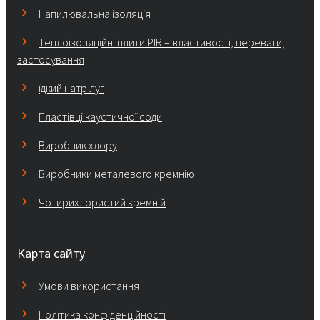
Напилювальна ізоляція
Теплоізоляційні плити PIR – властивості, переваги,
застосування
їдкий натр луг
Пластівці каустичної соди
Виробник хлору
Виробники металевого кремнію
Чотирихлористий кремній
Карта сайту
Умови використання
Політика конфіденційності