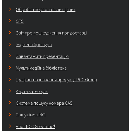
Обробка персональних даних
GTS
Звіт про пошкодження при доставці
Іміджева брошура
Завантажити презентацію
Мультимедійна бібліотека
Графічні позначення продукції PCC Group
Карта категорій
Система пошуку номера CAS
Пошук імен INCI
Блог PCC Greenline®