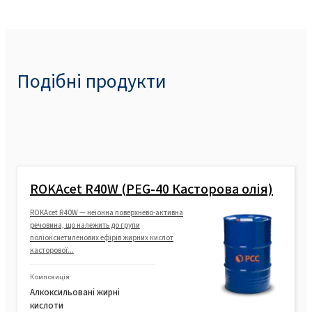
Подібні продукти
ROKAcet R40W (PEG-40 Касторова олія)
ROKAcet R40W — неіонна поверхнево-активна
речовина, що належить до групи
поліоксиетиленових ефірів жирних кислот
касторової...
Композиція
Алкоксильовані жирні
кислоти