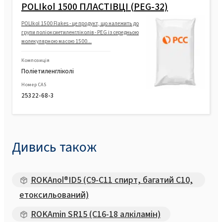
POLIkol 1500 ПЛАСТІВЦІ (PEG-32)
POLIkol 1500 Flakes - це продукт, що належить до
групи поліоксиетиленгліколів - PEG із середньою
молекулярною масою 1500...
Композиція
Поліетиленгліколі
Номер CAS
25322-68-3
Дивись також
ROKAnol®ID5 (C9-C11 спирт, багатий C10,
етоксильований)
ROKAmin SR15 (C16-18 алкіламін)