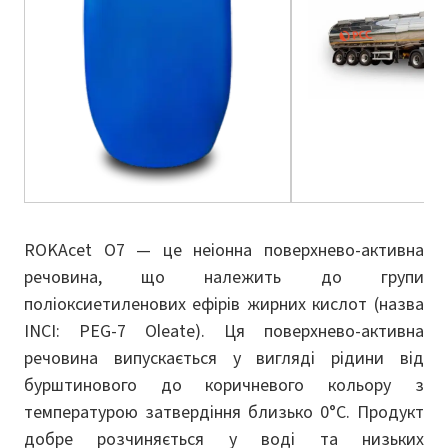
ROKAcet O7 — це неіонна поверхнево-активна
речовина, що належить до групи
поліоксиетиленових ефірів жирних кислот (назва
INCI: PEG-7 Oleate). Ця поверхнево-активна
речовина випускається у вигляді рідини від
бурштинового до коричневого кольору з
температурою затвердіння близько 0°C. Продукт
добре розчиняється у воді та низьких