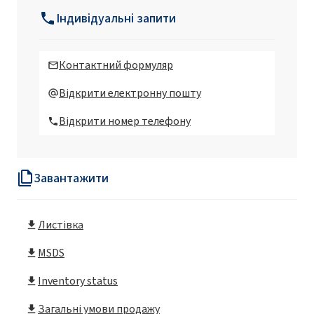
Індивідуальні запити
Контактний формуляр
Відкрити електронну пошту
Відкрити номер телефону
Завантажити
Листівка
MSDS
Inventory status
Загальні умови продажу