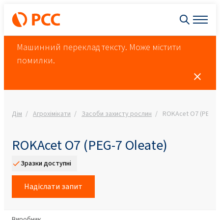
Машинний переклад тексту. Може містити
помилки.
Дім
Агрохімікати
Засоби захисту рослин
ROKAcet O7 (PEG-7 
ROKAcet O7 (PEG-7 Oleate)
Зразки доступні
Надіслати запит
Виробник