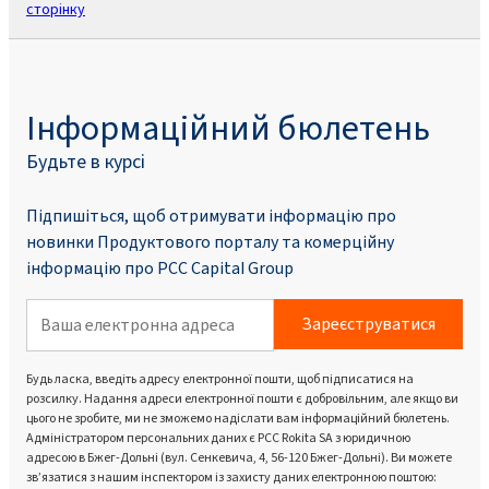
сторінку
Інформаційний бюлетень
Будьте в курсі
Підпишіться, щоб отримувати інформацію про
новинки Продуктового порталу та комерційну
інформацію про PCC Capital Group
Зареєструватися
Будь ласка, введіть адресу електронної пошти, щоб підписатися на
розсилку. Надання адреси електронної пошти є добровільним, але якщо ви
цього не зробите, ми не зможемо надіслати вам інформаційний бюлетень.
Адміністратором персональних даних є PCC Rokita SA з юридичною
адресою в Бжег-Дольні (вул. Сенкевича, 4, 56-120 Бжег-Дольні). Ви можете
зв’язатися з нашим інспектором із захисту даних електронною поштою: