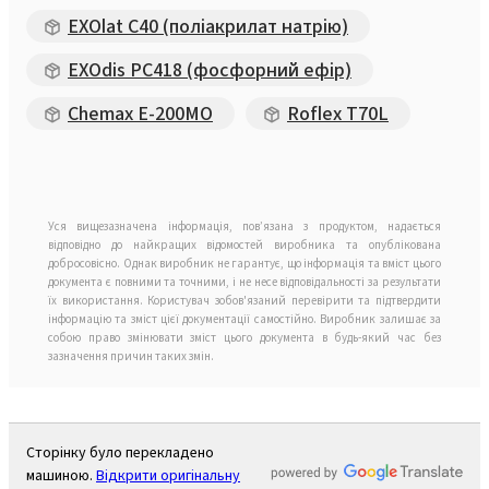
EXOlat C40 (поліакрилат натрію)
EXOdis PC418 (фосфорний ефір)
Chemax E-200MO
Roflex T70L
Уся вищезазначена інформація, пов’язана з продуктом, надається
відповідно до найкращих відомостей виробника та опублікована
добросовісно. Однак виробник не гарантує, що інформація та вміст цього
документа є повними та точними, і не несе відповідальності за результати
їх використання. Користувач зобов'язаний перевірити та підтвердити
інформацію та зміст цієї документації самостійно. Виробник залишає за
собою право змінювати зміст цього документа в будь-який час без
зазначення причин таких змін.
Сторінку було перекладено
машиною.
Відкрити оригінальну