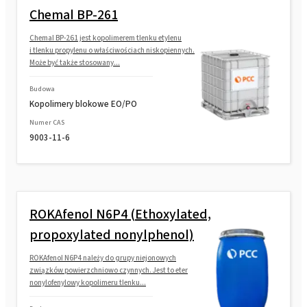
Chemal BP-261
Chemal BP-261 jest kopolimerem tlenku etylenu
i tlenku propylenu o właściwościach niskopiennych.
Może być także stosowany...
Budowa
Kopolimery blokowe EO/PO
Numer CAS
9003-11-6
ROKAfenol N6P4 (Ethoxylated,
propoxylated nonylphenol)
ROKAfenol N6P4 należy do grupy niejonowych
związków powierzchniowo czynnych. Jest to eter
nonylofenylowy kopolimeru tlenku...