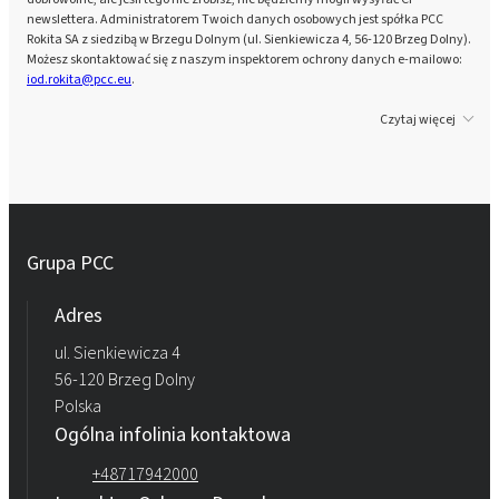
newslettera. Administratorem Twoich danych osobowych jest spółka PCC
Rokita SA z siedzibą w Brzegu Dolnym (ul. Sienkiewicza 4, 56-120 Brzeg Dolny).
Możesz skontaktować się z naszym inspektorem ochrony danych e-mailowo:
iod.rokita@pcc.eu
.
Czytaj więcej
Grupa PCC
Adres
ul. Sienkiewicza 4
56-120 Brzeg Dolny
Polska
Ogólna infolinia kontaktowa
+48717942000