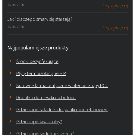
16-04-2026
Czytaj więcej
Jak i dlaczego smary się starzeją?
16-04-2026
Czytaj więcej
Najpopularniejsze produkty
Środki dezynfekujące
Płyty termoizolacyjne PIR
Surowce farmaceutyczne w ofercie Grupy PCC
Dodatki i domieszki do betonu
Gdzie kupić składniki do pianki poliuretanowej?
Gdzie kupić kwas solny?
Gdzie kupić sodę kaustyczną?