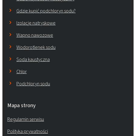
Gdzie kupić podchloryn sodu?
Izolacje natryskowe
Wapno nawozowe
Wodorotlenek sodu
Soda kaustyczna
Chlor
Podchloryn sodu
Mapa strony
Regulamin serwisu
Polityka prywatności