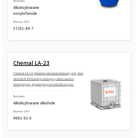
Budowa
Alkoksylowane
nonylofenole
Numer CAS
37251-69-7
Chemal LA-23
Chemal LA-23 głównie rekomendowany jest jako
składnik formulacji nadający właściwości
emulgujące, dyspergujące/solubilizujące.
Budowa
Alkoksylowane alkohole
Numer CAS
9002-92-0