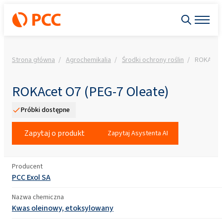
Strona główna
Agrochemikalia
Środki ochrony roślin
ROKAcet 
ROKAcet O7 (PEG-7 Oleate)
Próbki dostępne
Zapytaj o produkt
Zapytaj Asystenta AI
Producent
PCC Exol SA
Nazwa chemiczna
Kwas oleinowy, etoksylowany