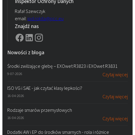
Inspektor Ochrony Danych
Rafał Szewczyk
email:
iod.rokita@pcc.eu
Znajdź nas
Nowości z bloga
Środki zwilżające glebę – EXOwet R3823 i EXOwet R3831
9-07-2026
Czytaj więcej
ISO VG i SAE - jak czytać klasy lepkości?
16-04-2026
Czytaj więcej
Rodzaje smarów przemysłowych
16-04-2026
Czytaj więcej
Dodatki AW i EP do środków smarnych - rola i różnice