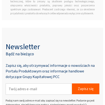
technicznej, które to zmiany są skutkiem postępu technologicznego,
ulepszenia właściwości produktu, poprawy jakości oraz poszerzenia
spektrum jego zastosowań. Producent zastrzega również, że za określenie
przydatności produktu do własnych celów odpowiada wyłącznie użytkownik.
Newsletter
Bądź na bieżąco
Zapisz się, aby otrzymywać informacje o nowościach na
Portalu Produktowym oraz informacje handlowe
dotyczące Grupy Kapitałowej PCC
Zapisz się
Podaj nam swój adres e-mail aby zapisać się na newsletter. Podanie go jest
dobrowolne, ale jeśli tego nie zrobisz, nie będziemy mogli wysyłać Ci