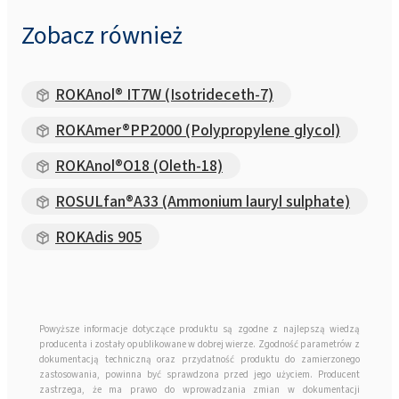
Zobacz również
ROKAnol® IT7W (Isotrideceth-7)
ROKAmer®PP2000 (Polypropylene glycol)
ROKAnol®O18 (Oleth-18)
ROSULfan®A33 (Ammonium lauryl sulphate)
ROKAdis 905
Powyższe informacje dotyczące produktu są zgodne z najlepszą wiedzą
producenta i zostały opublikowane w dobrej wierze. Zgodność parametrów z
dokumentacją techniczną oraz przydatność produktu do zamierzonego
zastosowania, powinna być sprawdzona przed jego użyciem. Producent
zastrzega, że ma prawo do wprowadzania zmian w dokumentacji