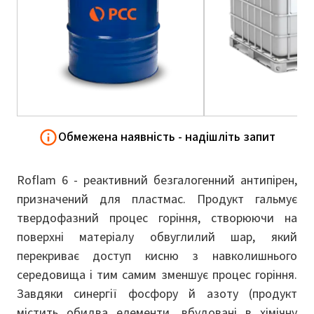
Обмежена наявність - надішліть запит
Roflam 6 - реактивний безгалогенний антипірен,
призначений для пластмас. Продукт гальмує
твердофазний процес горіння, створюючи на
поверхні матеріалу обвуглилий шар, який
перекриває доступ кисню з навколишнього
середовища і тим самим зменшує процес горіння.
Завдяки синергії фосфору й азоту (продукт
містить обидва елементи, вбудовані в хімічну