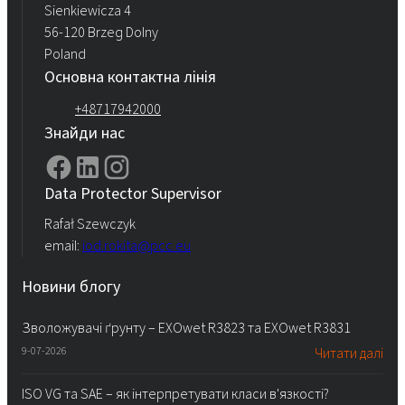
Sienkiewicza 4
56-120 Brzeg Dolny
Poland
Основна контактна лінія
+48717942000
Знайди нас
Data Protector Supervisor
Rafał Szewczyk
email:
iod.rokita@pcc.eu
Новини блогу
Зволожувачі ґрунту – EXOwet R3823 та EXOwet R3831
9-07-2026
Читати далі
ISO VG та SAE – як інтерпретувати класи в'язкості?