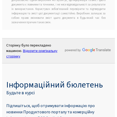
добросовісно. Однак виробник не гарантує, що інформація та вміст цього
документа є повними та точними, і не несе відповідальності за результати
їх використання. Користувач зобов'язаний перевірити та підтвердити
інформацію та зміст цієї документації самостійно. Виробник залишає за
собою право змінювати зміст цього документа в будь-який час без
зазначення причин таких змін.
Сторінку було перекладено
машиною.
Відкрити оригінальну
сторінку
Інформаційний бюлетень
Будьте в курсі
Підпишіться, щоб отримувати інформацію про
новинки Продуктового порталу та комерційну