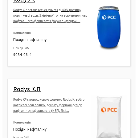
Rodys С поставляється у вигляді 40% розчину
коричневої води. З хімічної точки зору це полімер
нафталінсульфокислот з формальдегідом....
Композиція
Похідні нафталіну
Номер CAS
9084-06-4
Rodys К.П
Rodys KP є порошковою формою Rodys K, тобто
натрієвої солі поліконденсату формальдегіду
нафталінсульфокислоти (NSF). Як і...
Композиція
Похідні нафталіну
Номер CAS