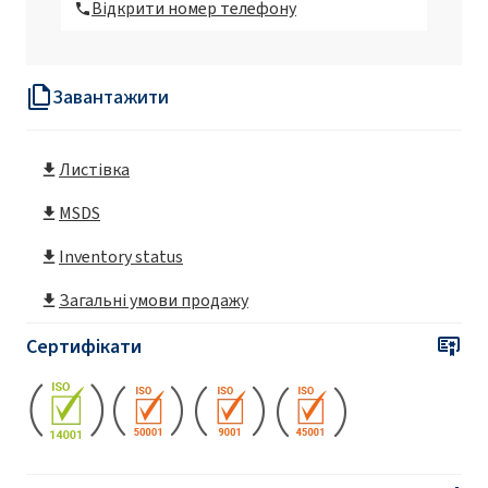
Відкрити номер телефону
Roflam F5
Завантажити
Roflam F6
Листівка
Roflam П
MSDS
Roflam П ЛО
Inventory status
Загальні умови продажу
Сертифікати