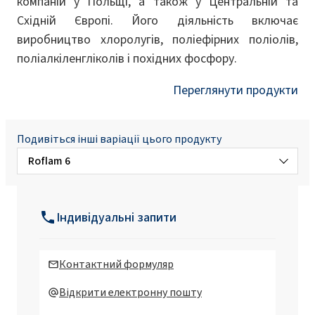
компаній у Польщі, а також у Центральній та
Східній Європі. Його діяльність включає
виробництво хлоролугів, поліефірних поліолів,
поліалкіленгліколів і похідних фосфору.
Переглянути продукти
Подивіться інші варіації цього продукту
Roflam 6
Roflam В7
Індивідуальні запити
Roflam B7L
Контактний формуляр
Roflam B7V
Відкрити електронну пошту