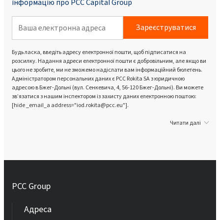
інформацію про PCC Capital Group
Зареєструватися
Будь ласка, введіть адресу електронної пошти, щоб підписатися на
розсилку. Надання адреси електронної пошти є добровільним, але якщо ви
цього не зробите, ми не зможемо надіслати вам інформаційний бюлетень.
Адміністратором персональних даних є PCC Rokita SA з юридичною
адресою в Бжег-Дольні (вул. Сенкевича, 4, 56-120 Бжег-Дольні). Ви можете
зв’язатися з нашим інспектором із захисту даних електронною поштою:
[hide _email_a address="iod.rokita@pcc.eu"].
Читати далі
PCC Group
Адреса