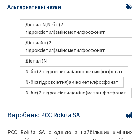
Альтернативні назви
Діетил-N,N-біс(2-
гідроксіетил)амінометилфосфонат
Діетилбіс(2-
гідроксіетил)амінометилфосфонат
Діетил (N
N-біс(2-гідроксіетил)амінометилфосфонат
N-біс(гідроксіетил)амінометилфосфонат
N-біс(2-гідроксіетил)аміно)метан-фосфонат
Виробник:
PCC Rokita SA
PCC Rokita SA є однією з найбільших хімічних