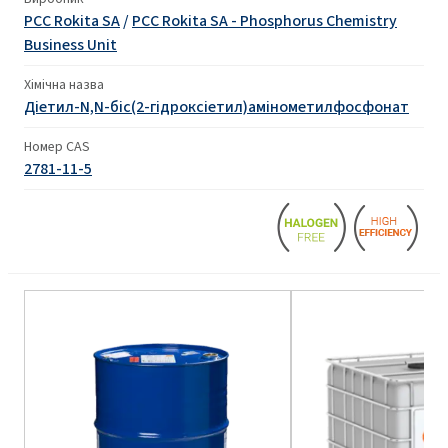
PCC Rokita SA
/
PCC Rokita SA - Phosphorus Chemistry
Business Unit
Хімічна назва
Діетил-N,N-біс(2-гідроксіетил)амінометилфосфонат
Номер CAS
2781-11-5