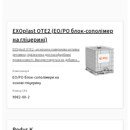
EXOplast OTE2 (EO/PO блок-сополімер
на гліцерині)
EXOplast OTE2 - це неіонна поверхнево-активна
речовина, призначена для лакофарбової
промисловості. Використовується як добавка...
Композиція
EO/PO блок-сополімери на
основі гліцерину
Номер CAS
9082-00-2
Rodys К