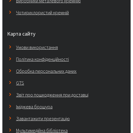
Виробники металевого кремнію
Чотирихлористий кремній
Карта сайту
Умови використання
Політика конфіденційності
Обробка персональних даних
GTS
Звіт про пошкодження при доставці
Іміджева брошура
Завантажити презентацію
Мультимедійна бібліотека