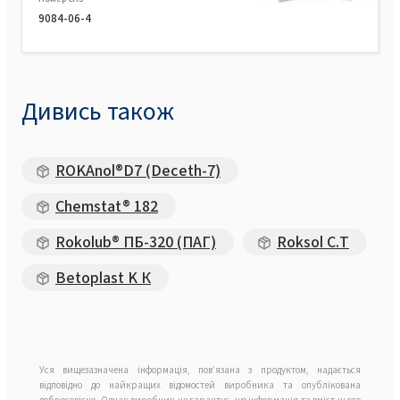
9084-06-4
Дивись також
ROKAnol®D7 (Deceth-7)
Chemstat® 182
Rokolub® ПБ-320 (ПАГ)
Roksol С.Т
Betoplast K К
Уся вищезазначена інформація, пов’язана з продуктом, надається
відповідно до найкращих відомостей виробника та опублікована