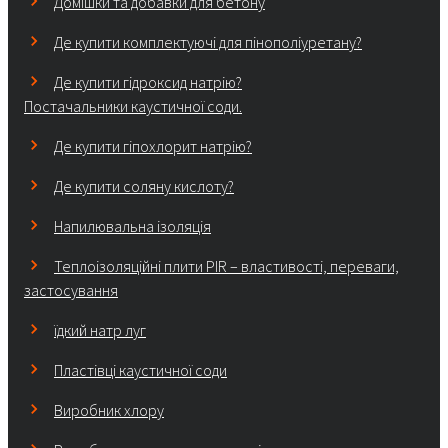
Домішки та добавки для бетону
Де купити комплектуючі для пінополіуретану?
Де купити гідроксид натрію?
Постачальники каустичної соди.
Де купити гіпохлорит натрію?
Де купити соляну кислоту?
Напилювальна ізоляція
Теплоізоляційні плити PIR – властивості, переваги,
застосування
їдкий натр луг
Пластівці каустичної соди
Виробник хлору