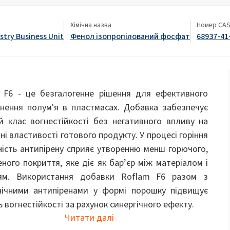
ate 80)
POLIkol 4000 ТАБЛЕТОК (PEG-90)
Розкидні добрива
чищення
он
Туалетні рідини
Хімічна назва
Номер CA
stry Business Unit
Фенол ізопропілований фосфат
68937-41
Буріння та проходка тунелів
Гіпсокартон і добавк
Гіпохлорит натрію
гіпсу
х гранул
Клеї та ґрунтовки для
Комфорт та ергономі
сендвіч-панелей
а олія PEG-40)
ROKAnol ID7 (Isodeceth-7)
Пластівці каустичної соди
5, етоксильований
ROKAnol(Поліоксиалкіленглікольовий
Догляд за дитиною
Догляд за волоссям
Багатоцільова продукція
ефір)
 F6 - це безгалогенне рішення для ефективного
я
PEG-11 Касторова олія
та
Добавки до асфальту
Кришки для труб
мній
Трихлорсилан
ьнення полум'я в пластмасах. Добавка забезпечує
C9-11 PARETH-8
Універсальні клеї
етанових
Добавки
й клас вогнестійкості без негативного впливу на
Сорбітан Oleate
ні властивості готового продукту. У процесі горіння
PEG-12
Догляд за порожниною рота
Догляд за шкірою
ність антипірену сприяє утворенню менш горючого,
ного покриття, яке діє як бар’єр між матеріалом і
Системи поліуретанової
Теплові та акустичні 
ям. Використання добавки Roflam F6 разом з
ізоляції
розпилення
нічними антипіренами у формі порошку підвищує
 вогнестійкості за рахунок синергічного ефекту.
Чоловіча гігієна
Читати далі