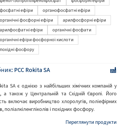
феніл-ізопропілфенілфосфат
фосфорні ефіри
фосфатні ефіри
органофосфатні ефіри
органічні фосфорні ефіри
арилфосфорні ефіри
арилфосфатні ефіри
органічні фосфати
органічні ефіри фосфорної кислоти
похідні фосфору
бник:
PCC Rokita SA
kita SA є однією з найбільших хімічних компаній у
, а також у Центральній та Східній Європі. Його
ість включає виробництво хлоролугів, поліефірних
в, поліалкіленгліколів і похідних фосфору.
Переглянути продукти