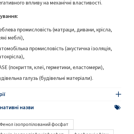
егативного впливу на механічні властивості.
ування:
еблева промисловість (матраци, дивани, крісла,
'які меблі),
втомобільна промисловість (акустична ізоляція,
втокрісла),
ASE (покриття, клеї, герметики, еластомери),
удівельна галузь (будівельні матеріали).
рії
нативні назви
Фенол ізопропілований фосфат