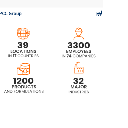
PCC Group
Roflam F5
Roflam П
Roflam П ЛО