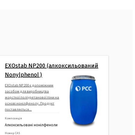
EXOstab NP200 (алкоксильований
Nonylphenol )
EXOstab NP200 є допоміжним
засобом для виробництва
жорсткої поліуретанової піни на
основі нонілфенолу. Продукт
поставляється...
Композиція
Алкоксильовані нонілфеноли
Номер CAS