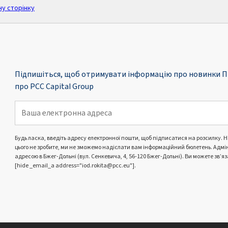
ну сторінку
Підпишіться, щоб отримувати інформацію про новинки П
про PCC Capital Group
Будь ласка, введіть адресу електронної пошти, щоб підписатися на розсилку. 
цього не зробите, ми не зможемо надіслати вам інформаційний бюлетень. Адмі
адресою в Бжег-Дольні (вул. Сенкевича, 4, 56-120 Бжег-Дольні). Ви можете зв’
[hide _email_a address="iod.rokita@pcc.eu"].