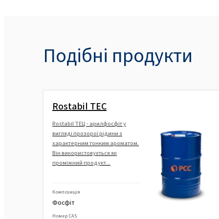
Подібні продукти
Rostabil ТЕС
Rostabil ТЕЦ - арилфосфіт у
вигляді прозорої рідини з
характерним тонким ароматом.
Він використовується як
проміжний продукт...
Композиція
Фосфіт
Номер CAS