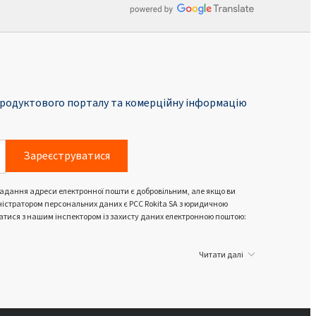
родуктового порталу та комерційну інформацію
Зареєструватися
Надання адреси електронної пошти є добровільним, але якщо ви
ністратором персональних даних є PCC Rokita SA з юридичною
язатися з нашим інспектором із захисту даних електронною поштою:
Читати далі