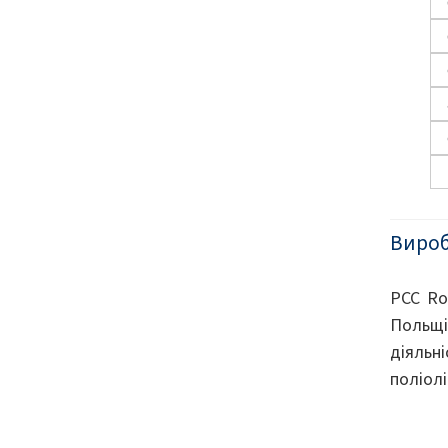
Виро
PCC Ro
Польщі
діяльн
поліолі