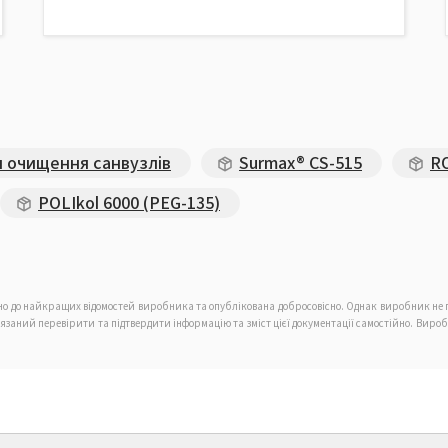
 очищення санвузлів
Surmax® CS-515
RO
POLIkol 6000 (PEG-135)
дно до найкращих відомостей виробника та опублікована добросовісно. Однак виробник не г
в'язаний перевірити та підтвердити інформацію та зміст цієї документації самостійно. Вир