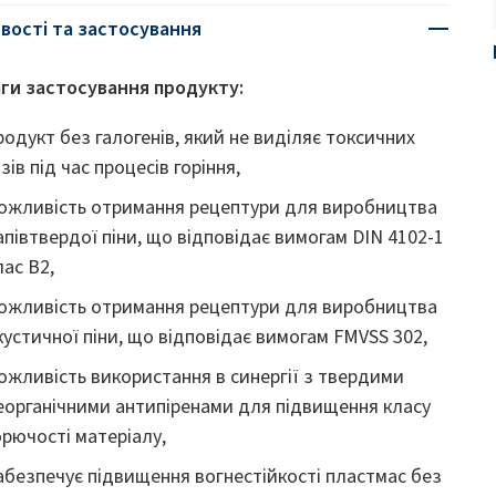
вості та застосування
ги застосування продукту:
родукт без галогенів, який не виділяє токсичних
азів під час процесів горіння,
ожливість отримання рецептури для виробництва
апівтвердої піни, що відповідає вимогам DIN 4102-1
лас B2,
ожливість отримання рецептури для виробництва
кустичної піни, що відповідає вимогам FMVSS 302,
ожливість використання в синергії з твердими
еорганічними антипіренами для підвищення класу
орючості матеріалу,
абезпечує підвищення вогнестійкості пластмас без