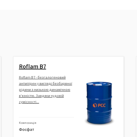
Roflam В7
Roflam B7 - безгалогеновий
антипірен у вигляді безбарвної
рідини з низькою динамічною
в'язкістю. Завдяки чудовій
сумісності...
Композиція
Фосфат