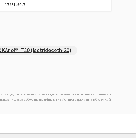
37251-69-7
KAnol® IT20 (Isotrideceth-20)
арантує, що інформація та вміст цього документа є повними та точними, і
обник залишає за собою право змінювати зміст цього документа в будь-який