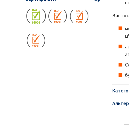
н
Застос
м
м
а
а
C
б
Катего
Альтер