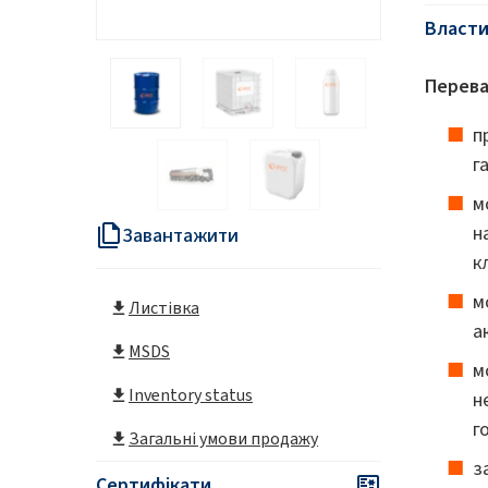
Власти
Перева
п
г
м
н
Завантажити
к
м
Листівка
а
MSDS
м
Inventory status
н
г
Загальні умови продажу
з
Сертифікати