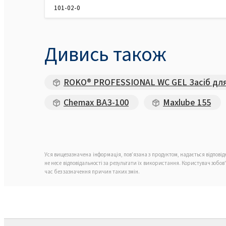
101-02-0
Дивись також
ROKO® PROFESSIONAL WC GEL Засіб для
Chemax ВАЗ-100
Maxlube 155
Уся вищезазначена інформація, пов’язана з продуктом, надається відпові
не несе відповідальності за результати їх використання. Користувач зобо
час без зазначення причин таких змін.