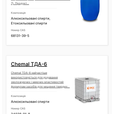
7). Продукт...
Композиція
Алкоксильовані спирти,
Етоксильовані спирти
Номер CAS
68131-39-5
Chemal ТДА-6
Chemal TDA-6 найчастіше
використовується для додавання
зволожуючих і миючих властивостей
формулам засобів для чищення твердих...
Композиція
Алкоксильовані спирти
Номер CAS
24938-91-8