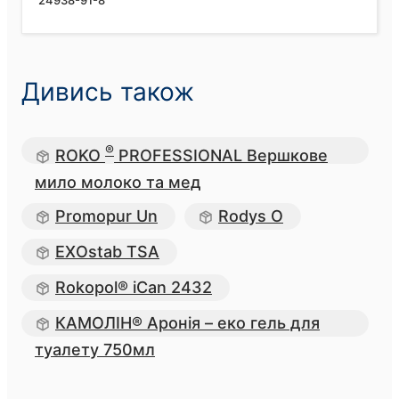
Дивись також
®
ROKO
PROFESSIONAL Вершкове
мило молоко та мед
Promopur Un
Rodys О
EXOstab TSA
Rokopol® iCan 2432
КАМОЛІН® Аронія – еко гель для
туалету 750мл