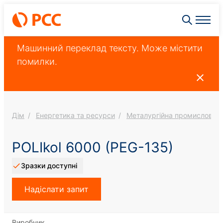
Машинний переклад тексту. Може містити
помилки.
Дім
Енергетика та ресурси
Металургійна промисловіст
POLIkol 6000 (PEG-135)
Зразки доступні
Надіслати запит
Виробник