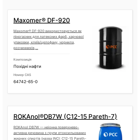
Maxomer® DF-920
Maxomer® DF-920 використовується як
піногасник для латексних фарб, харчової
упаковки, клеїв/целофану, чорнила,
розчинників,...
Композиція
Похідні нафти
Номер CAS
64742-65-0
ROKAnol®DB7W (C12-15 Pareth-7)
ROKAnol DB7W — неіонна поверхнево-
активна речовина з групи етоксильованих
жирних спиртів (назва INCI: C12-15 Pareth-