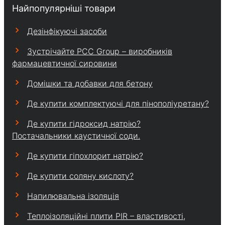
Найпопулярніші товари
Дезінфікуючі засоби
Зустрічайте PCC Group – виробників
фармацевтичної сировини
Домішки та добавки для бетону
Де купити комплектуючі для пінополіуретану?
Де купити гідроксид натрію?
Постачальники каустичної соди.
Де купити гіпохлорит натрію?
Де купити соляну кислоту?
Напилювальна ізоляція
Теплоізоляційні плити PIR – властивості,