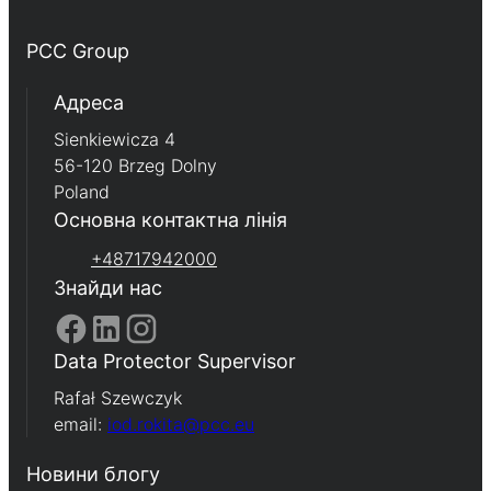
PCC Group
Адреса
Sienkiewicza 4
56-120 Brzeg Dolny
Poland
Основна контактна лінія
+48717942000
Знайди нас
Data Protector Supervisor
Rafał Szewczyk
email:
iod.rokita@pcc.eu
Новини блогу