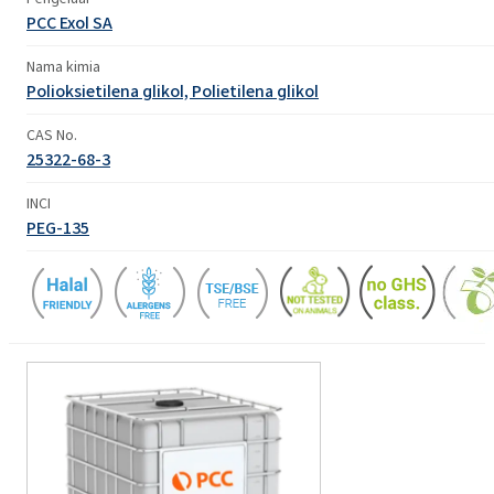
PCC Exol SA
Nama kimia
Polioksietilena glikol, Polietilena glikol
CAS No.
25322-68-3
INCI
PEG-135