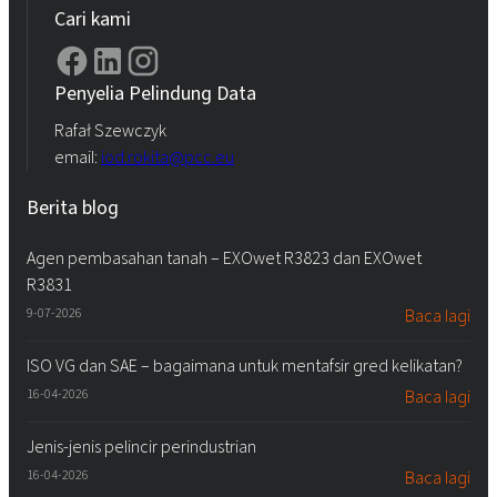
Cari kami
Penyelia Pelindung Data
Rafał Szewczyk
email:
iod.rokita@pcc.eu
Berita blog
Agen pembasahan tanah – EXOwet R3823 dan EXOwet
R3831
9-07-2026
Baca lagi
ISO VG dan SAE – bagaimana untuk mentafsir gred kelikatan?
16-04-2026
Baca lagi
Jenis-jenis pelincir perindustrian
16-04-2026
Baca lagi