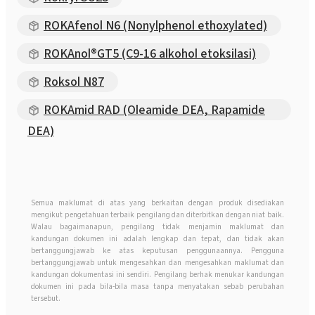
ROKAfenol N6 (Nonylphenol ethoxylated)
ROKAnol®GT5 (C9-16 alkohol etoksilasi)
Roksol N87
ROKAmid RAD (Oleamide DEA, Rapamide
DEA)
Semua maklumat di atas yang berkaitan dengan produk disediakan
mengikut pengetahuan terbaik pengilang dan diterbitkan dengan niat baik.
Walau bagaimanapun, pengilang tidak menjamin maklumat dan
kandungan dokumen ini adalah lengkap dan tepat, dan tidak akan
bertanggungjawab ke atas keputusan penggunaannya. Pengguna
bertanggungjawab untuk mengesahkan dan mengesahkan maklumat dan
kandungan dokumentasi ini sendiri. Pengilang berhak menukar kandungan
dokumen ini pada bila-bila masa tanpa menyatakan sebab perubahan
tersebut.