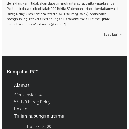
demikian, kami tidak akan dapat menghantar surat berita kepada anda.
Pentadbir data peribadi ialah PCC Rokita SA dengan pejabat berdaftarnya di
Brzeg Dolny (Sienkiewicza Street 4, 56-120 Brzeg Dolny). Anda boleh
menghubungi Penyelia Perlindungan Data kami melalui e-mel: [hide
_email_a address="iod.rokita@pcc.eu"].
Baca lagi
Kumpulan PCC
Alamat
Sienkiewicza 4
56-120 Brzeg Dolny
Poland
Talian hubungan utama
+48717942000