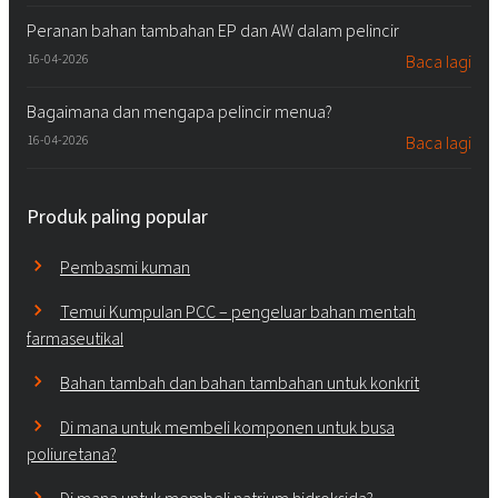
Peranan bahan tambahan EP dan AW dalam pelincir
16-04-2026
Baca lagi
Bagaimana dan mengapa pelincir menua?
16-04-2026
Baca lagi
Produk paling popular
Pembasmi kuman
Temui Kumpulan PCC – pengeluar bahan mentah
farmaseutikal
Bahan tambah dan bahan tambahan untuk konkrit
Di mana untuk membeli komponen untuk busa
poliuretana?