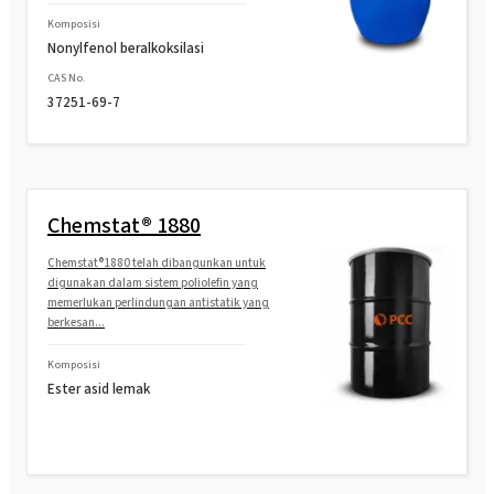
Komposisi
Nonylfenol beralkoksilasi
CAS No.
37251-69-7
Chemstat® 1880
Chemstat®1880 telah dibangunkan untuk
digunakan dalam sistem poliolefin yang
memerlukan perlindungan antistatik yang
berkesan...
Komposisi
Ester asid lemak