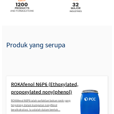
POLIkol 800 (PEG-16)
POLIkol 8000 (PEG-180)
POLIkol 8000 FLAKES (PEG-180)
Produk yang serupa
ROKAfenol N6P6 (Ethoxylated,
propoxylated nonylphenol)
ROKAfenol N6P6 ialah surfaktan bukan ionik yang
tergolong dalam kumpulan nonylfenol
beralkoksilasi. Ia adalah dalam bentuk...