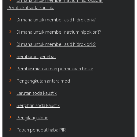
Di mana untuk membeli natrium hidroksida?
Pembekal soda kaustik.
Di mana untuk membeli asid hidroklorik?
Di mana untuk membeli natrium hipoklorit?
Di mana untuk membeli asid hidroklorik?
Semburan penebat
Pembasmian kuman permukaan besar
Pengangkutan antara mod
Larutan soda kaustik
Serpihan soda kaustik
Pengilang klorin
Papan penebat haba PIR