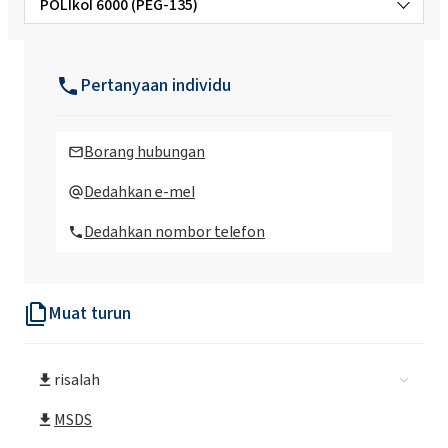
POLIkol 6000 (PEG-135)
POLIkol 6000 FLAKES (PEG-135)
Pertanyaan individu
POLIkol 1500 (PEG-32)
Borang hubungan
POLIkol 1500 FLAKES (PEG-32)
Dedahkan e-mel
Dedahkan nombor telefon
POLIkol 200 (PEG-4)
Muat turun
POLIkol 2000 (PEG-45)
risalah
POLIkol 2000 FLAKES (PEG-45)
MSDS