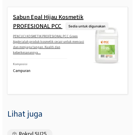
Sabun Epal Hijau Kosmetik
PROFESIONAL PCC
Sedia untuk digunakan
PENCUCI KOSMETIK PROFESIONAL PCC Green
Apple ialah produk kosmetik cecair untuk mencuci
dan menjaga tangan. Kualiti dan
keberkesanannya...
Komposisi
Campuran
Lihat juga
Rokryl SU25