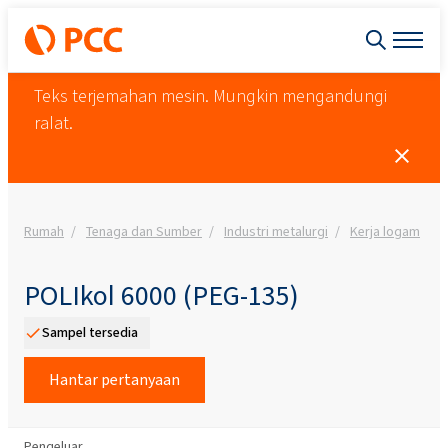
Teks terjemahan mesin. Mungkin mengandungi
ralat.
Rumah
Tenaga dan Sumber
Industri metalurgi
Kerja logam
POLIkol 6000 (PEG-135)
Sampel tersedia
Hantar pertanyaan
Pengeluar