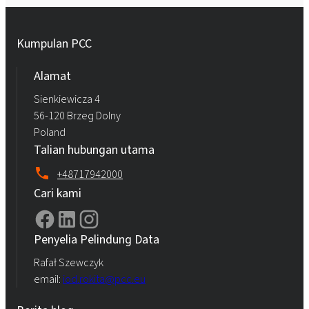
Kumpulan PCC
Alamat
Sienkiewicza 4
56-120 Brzeg Dolny
Poland
Talian hubungan utama
+48717942000
Cari kami
Penyelia Pelindung Data
Rafał Szewczyk
email:
iod.rokita@pcc.eu