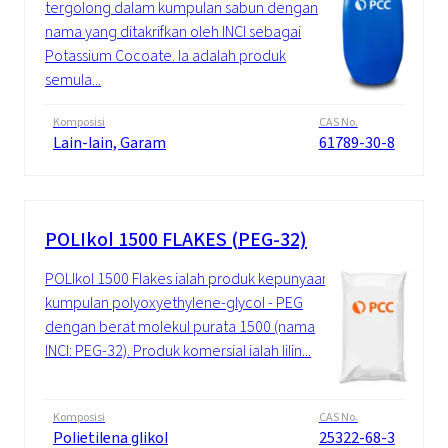
tergolong dalam kumpulan sabun dengan
nama yang ditakrifkan oleh INCI sebagai
Potassium Cocoate. Ia adalah produk
semula...
Komposisi
CAS No.
Lain-lain, Garam
61789-30-8
POLIkol 1500 FLAKES (PEG-32)
POLIkol 1500 Flakes ialah produk kepunyaan
kumpulan polyoxyethylene-glycol - PEG
dengan berat molekul purata 1500 (nama
INCI: PEG-32). Produk komersial ialah lilin...
Komposisi
CAS No.
Polietilena glikol
25322-68-3