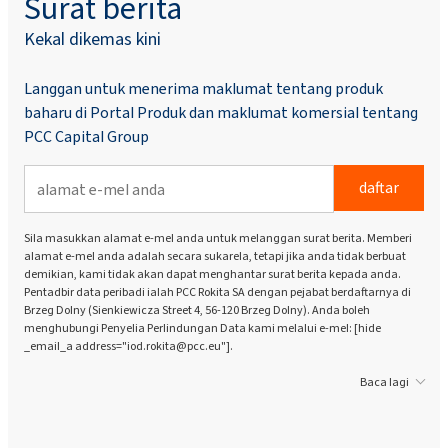
Surat berita
Kekal dikemas kini
Langgan untuk menerima maklumat tentang produk
baharu di Portal Produk dan maklumat komersial tentang
PCC Capital Group
daftar
Sila masukkan alamat e-mel anda untuk melanggan surat berita. Memberi
alamat e-mel anda adalah secara sukarela, tetapi jika anda tidak berbuat
demikian, kami tidak akan dapat menghantar surat berita kepada anda.
Pentadbir data peribadi ialah PCC Rokita SA dengan pejabat berdaftarnya di
Brzeg Dolny (Sienkiewicza Street 4, 56-120 Brzeg Dolny). Anda boleh
menghubungi Penyelia Perlindungan Data kami melalui e-mel: [hide
_email_a address="iod.rokita@pcc.eu"].
Baca lagi