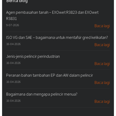
Berita blog
Agen pembasahan tanah – EXOwet R3823 dan EXOwet
R3831
9-07-2026
Baca lagi
ISO VG dan SAE – bagaimana untuk mentafsir gred kelikatan?
16-04-2026
Baca lagi
Jenis-jenis pelincir perindustrian
16-04-2026
Baca lagi
Peranan bahan tambahan EP dan AW dalam pelincir
16-04-2026
Baca lagi
Bagaimana dan mengapa pelincir menua?
16-04-2026
Baca lagi