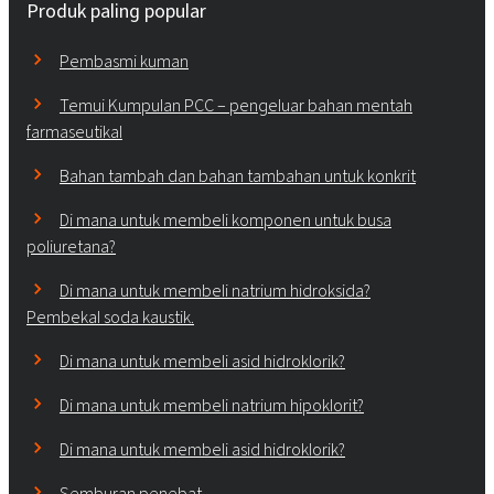
Produk paling popular
Pembasmi kuman
Temui Kumpulan PCC – pengeluar bahan mentah
farmaseutikal
Bahan tambah dan bahan tambahan untuk konkrit
Di mana untuk membeli komponen untuk busa
poliuretana?
Di mana untuk membeli natrium hidroksida?
Pembekal soda kaustik.
Di mana untuk membeli asid hidroklorik?
Di mana untuk membeli natrium hipoklorit?
Di mana untuk membeli asid hidroklorik?
Semburan penebat