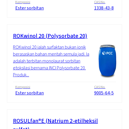
Komposisi
CAS No.
Ester sorbitan
1338-43-8
ROKwinol 20 (Polysorbate 20)
ROKwinol 20 ialah surfaktan bukan ionik
berasaskan bahan mentah semula jadi. Ia
adalah terbitan monolaurat sorbitan
etoksilasi bernama INCI Polysorbate 20.
Produk...
Komposisi
CAS No.
Ester sorbitan
9005-64-5
ROSULfan®E (Natrium 2-etilheksil