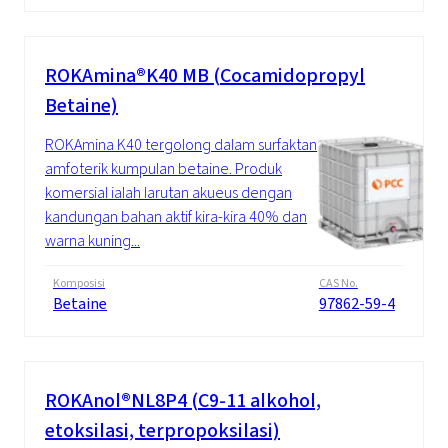
ROKAmina®K40 MB (Cocamidopropyl
Betaine)
ROKAmina K40 tergolong dalam surfaktan
amfoterik kumpulan betaine. Produk
komersial ialah larutan akueus dengan
kandungan bahan aktif kira-kira 40% dan
warna kuning...
Komposisi
CAS No.
Betaine
97862-59-4
ROKAnol®NL8P4 (C9-11 alkohol,
etoksilasi, terpropoksilasi)