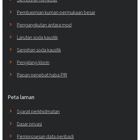
Pembasmian kuman permukaan besar
Pengangkutan antara mod
Larutan soda kaustik
Serpihan soda kaustik
Pengilang klorin
Papan penebat haba PIR
Peta laman
Syarat perkhidmatan
Dasar privasi
Pemprosesan data peribadi