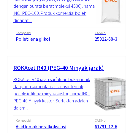
dengan purata berat molekul 4500), nama
INCI: PEG-100. Produk komersial boleh
didapati...
Komposisi
CAS No.
Polietilena glikol
25322-68-3
ROKAcet R40 (PEG-40 Minyak jarak)
ROKAcet R40 ialah surfaktan bukan ionik
daripada kumpulan ester asid lemak
polioksietilena minyak kastor, nama INCI:
PEG-40 Minyak kastor. Surfaktan adalah
dalam...
Komposisi
CAS No.
Asid lemak beralkoksilasi
61791-12-6