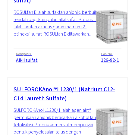
sulfat)
ROSULfan E ialah surfaktan anionik, berbuih
rendah bagi kumpulan alkil sulfat. Produk ini
ialah larutan akueus garam natrium 2-
etilheksil sulfat. ROSULfan E ditawarkan...
Komposisi
CAS No.
Alkil sulfat
126-92-1
SULFOROKAnol®L1230/1 (Natrium C12-
C14 Laureth Sulfate)
SULFOROKAnol L1230/1 ialah agen aktif
permukaan anionik berasaskan alkohol lauril
tetoksilasi. Produk komersial mempunyai
bentuk penyelesaian telus dengan