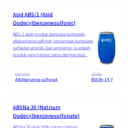
Asid ABS/1 (Asid
Dodecylbenzenesulfonic)
ABS/1 ialah produk daripada kumpulan
alkilbenzena sulfonat, kepunyaan kumpulan
surfaktan anionik. Dari segi kimia, ia adalah
produk yang hampir sama dengan Asid...
Komposisi
CAS No.
Alkilbenzena sulfonat
85536-14-7
ABSNa 30 (Natrium
Dodecylbenzenesulfonate)
ABSNa 30 ialah 30% garam natrium