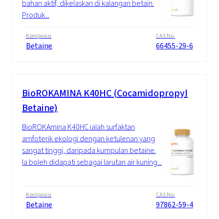
bahan aktif, dikelaskan di kalangan betain.
Produk...
Komposisi
CAS No.
Betaine
66455-29-6
BioROKAMINA K40HC (Cocamidopropyl
Betaine)
BioROKAmina K40HC ialah surfaktan
amfoterik ekologi dengan ketulenan yang
sangat tinggi, daripada kumpulan betaine.
Ia boleh didapati sebagai larutan air kuning...
Komposisi
CAS No.
Betaine
97862-59-4