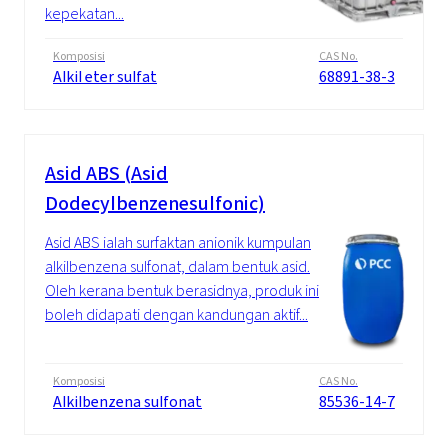
kepekatan...
Komposisi
CAS No.
Alkil eter sulfat
68891-38-3
Asid ABS (Asid
Dodecylbenzenesulfonic)
Asid ABS ialah surfaktan anionik kumpulan
alkilbenzena sulfonat, dalam bentuk asid.
Oleh kerana bentuk berasidnya, produk ini
boleh didapati dengan kandungan aktif...
Komposisi
CAS No.
Alkilbenzena sulfonat
85536-14-7