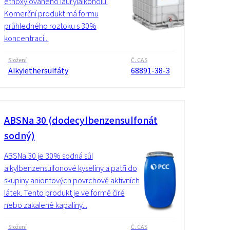
ethoxylovaného laurylalkoholu.
Komerční produkt má formu
průhledného roztoku s 30%
koncentrací...
Složení
Č. CAS
Alkylethersulfáty
68891-38-3
ABSNa 30 (dodecylbenzensulfonát
sodný)
ABSNa 30 je 30% sodná sůl
alkylbenzensulfonové kyseliny a patří do
skupiny aniontových povrchově aktivních
látek. Tento produkt je ve formě čiré
nebo zakalené kapaliny...
Složení
Č. CAS