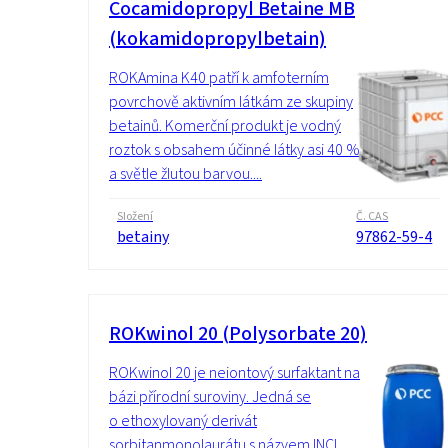
Cocamidopropyl Betaine MB
(kokamidopropylbetain)
ROKAmina K40 patří k amfoterním
povrchově aktivním látkám ze skupiny
betainů. Komerční produkt je vodný
roztok s obsahem účinné látky asi 40 %
a světle žlutou barvou....
Složení
Č. CAS
betainy
97862-59-4
ROKwinol 20 (Polysorbate 20)
ROKwinol 20 je neiontový surfaktant na
bázi přírodní suroviny. Jedná se
o ethoxylovaný derivát
sorbitanmonolaurátu s názvem INCI