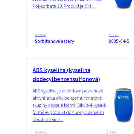
Polysorbate 20. Produkt je čirá...
Složení
Č. CAS
Sorbitanové estery
9005-64-5
ABS kyselina (kyselina
dodecylbenzensulfonová)
ABS kyselina je aniontová povrchově
aktivní látka alkylbenzensulfonátové
skupiny v kyselé formě. Díky své kyselé
formě je produkt dostupný s aktivním
obsahem více...
Složení
Č. CAS