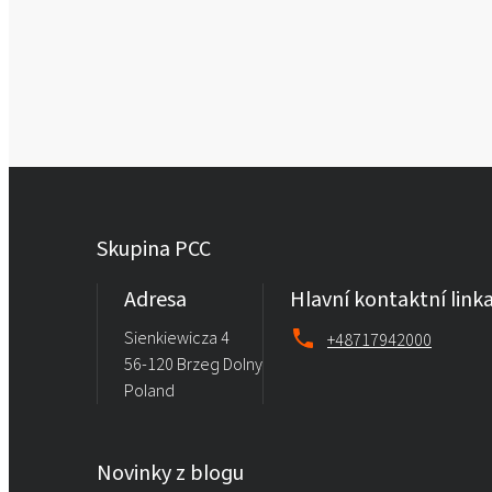
Skupina PCC
Adresa
Hlavní kontaktní link
Sienkiewicza 4
+48717942000
56-120 Brzeg Dolny
Poland
Novinky z blogu