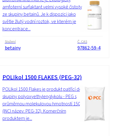
amfoterní surfaktant velmi vysoké čistoty
ze skupiny betainů. Je k dispozici jako
světle žlutý vodní roztok, ve kterém je
koncentrace...
Složení
Č. CAS
betainy
97862-59-4
POLIkol 1500 FLAKES (PEG-32)
POLIkol 1500 Flakes je produkt patřící do
skupiny polyoxyethylenglykolu - PEG s
průměrnou molekulovou hmotností 1500
(INCI název: PEG-32). Komerčním
produktem je...