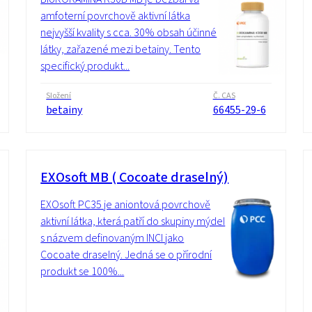
amfoterní povrchově aktivní látka
nejvyšší kvality s cca. 30% obsah účinné
látky, zařazené mezi betainy. Tento
specifický produkt...
Složení
Č. CAS
betainy
66455-29-6
EXOsoft MB ( Cocoate draselný)
EXOsoft PC35 je aniontová povrchově
aktivní látka, která patří do skupiny mýdel
s názvem definovaným INCI jako
Cocoate draselný. Jedná se o přírodní
produkt se 100%...