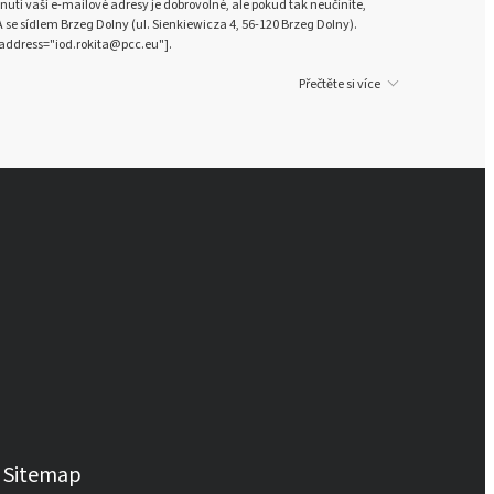
nutí vaší e-mailové adresy je dobrovolné, ale pokud tak neučiníte,
e sídlem Brzeg Dolny (ul. Sienkiewicza 4, 56-120 Brzeg Dolny).
address="iod.rokita@pcc.eu"].
Přečtěte si více
Sitemap