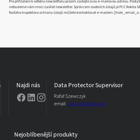
Pro přihlášení k odběru newsletteru prosím zadejte svou e-mailovou adresu. Poskyt
nebudeme vám moci zasílat newsletter. Správcem osobních údajů je PCC Rokita SA s
Našeho inspektora ochrany údajů můžete kontaktovat e-mailem: [hide _email_a 
a
Najdi nás
Data Protector Supervisor
Rafał Szewczyk
email:
iod.rokita@pcc.eu
Nejoblíbenější produkty