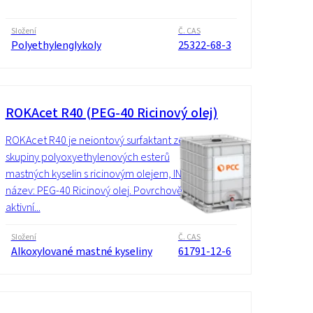
Složení
Č. CAS
Polyethylenglykoly
25322-68-3
ROKAcet R40 (PEG-40 Ricinový olej)
ROKAcet R40 je neiontový surfaktant ze
skupiny polyoxyethylenových esterů
mastných kyselin s ricinovým olejem, INCI
název: PEG-40 Ricinový olej. Povrchově
aktivní...
Složení
Č. CAS
Alkoxylované mastné kyseliny
61791-12-6