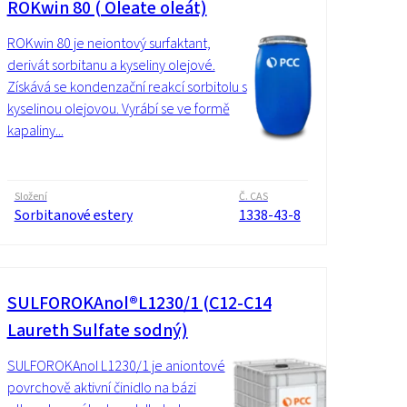
ROKwin 80 ( Oleate oleát)
ROKwin 80 je neiontový surfaktant,
derivát sorbitanu a kyseliny olejové.
Získává se kondenzační reakcí sorbitolu s
kyselinou olejovou. Vyrábí se ve formě
kapaliny...
Složení
Č. CAS
Sorbitanové estery
1338-43-8
SULFOROKAnol®L1230/1 (C12-C14
Laureth Sulfate sodný)
SULFOROKAnol L1230/1 je aniontové
povrchově aktivní činidlo na bázi