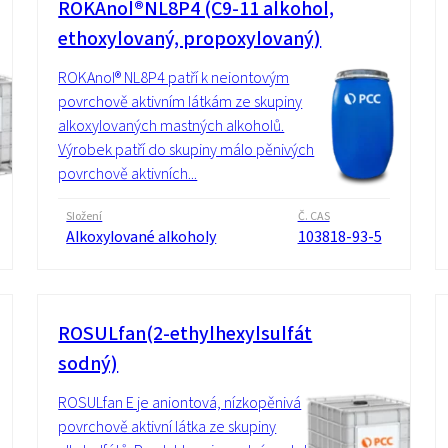
ROKAnol®NL8P4 (C9-11 alkohol,
ethoxylovaný, propoxylovaný)
ROKAnol® NL8P4 patří k neiontovým
povrchově aktivním látkám ze skupiny
alkoxylovaných mastných alkoholů.
Výrobek patří do skupiny málo pěnivých
povrchově aktivních...
Složení
Č. CAS
Alkoxylované alkoholy
103818-93-5
ROSULfan(2-ethylhexylsulfát
sodný)
ROSULfan E je aniontová, nízkopěnivá
povrchově aktivní látka ze skupiny