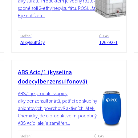
alkylsulfátů. Produktem je vodný roztok
sodné soli 2-ethylhexylsulfátu. ROSULfan
E je nabízen...
Složení
Č. CAS
Alkylsulfáty
126-92-1
ABS Acid/1 (kyselina
dodecylbenzensulfonová)
ABS/1 je produkt skupiny
alkylbenzensulfonátů, patřící do skupiny
aniontových povrchově aktivních látek.
Chemicky jde o produkt velmi podobný
ABS Acid, ale je zaměřen...
Složení
Č. CAS