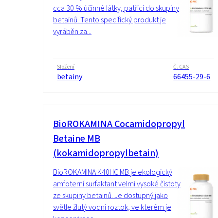
cca 30 % účinné látky, patřící do skupiny
betainů. Tento specifický produkt je
vyráběn za...
Složení
Č. CAS
betainy
66455-29-6
BioROKAMINA Cocamidopropyl
Betaine MB
(kokamidopropylbetain)
BioROKAMINA K40HC MB je ekologický
amfoterní surfaktant velmi vysoké čistoty
ze skupiny betainů. Je dostupný jako
světle žlutý vodní roztok, ve kterém je