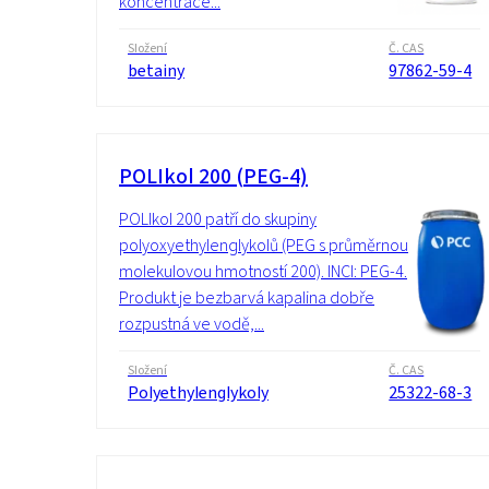
koncentrace...
Složení
Č. CAS
betainy
97862-59-4
POLIkol 200 (PEG-4)
POLIkol 200 patří do skupiny
polyoxyethylenglykolů (PEG s průměrnou
molekulovou hmotností 200). INCI: PEG-4.
Produkt je bezbarvá kapalina dobře
rozpustná ve vodě,...
Složení
Č. CAS
Polyethylenglykoly
25322-68-3