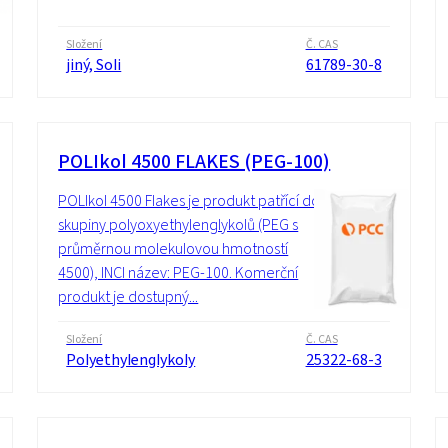
Složení
Č. CAS
jiný, Soli
61789-30-8
POLIkol 4500 FLAKES (PEG-100)
POLIkol 4500 Flakes je produkt patřící do
skupiny polyoxyethylenglykolů (PEG s
průměrnou molekulovou hmotností
4500), INCI název: PEG-100. Komerční
produkt je dostupný...
Složení
Č. CAS
Polyethylenglykoly
25322-68-3