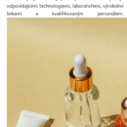
odpovídajícími technologiemi, laboratořemi, výrobními
linkami a kvalifikovaným personálem.