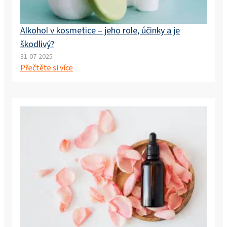
Alkohol v kosmetice – jeho role, účinky a je
škodlivý?
31-07-2025
Přečtěte si více