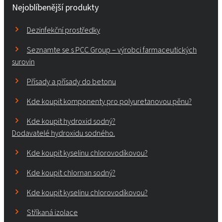
Nejoblíbenější produkty
Dezinfekční prostředky
Seznamte se s PCC Group – výrobci farmaceutických
surovin
Přísady a přísady do betonu
Kde koupit komponenty pro polyuretanovou pěnu?
Kde koupit hydroxid sodný?
Dodavatelé hydroxidu sodného.
Kde koupit kyselinu chlorovodíkovou?
Kde koupit chlornan sodný?
Kde koupit kyselinu chlorovodíkovou?
Stříkaná izolace