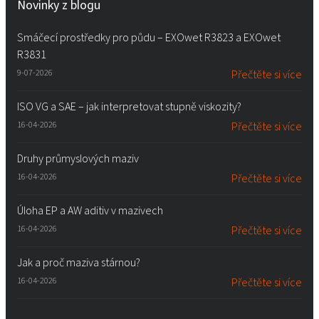
Novinky z blogu
Smáčecí prostředky pro půdu – EXOwet R3823 a EXOwet
R3831
9-07-2026
Přečtěte si více
ISO VG a SAE – jak interpretovat stupně viskozity?
16-04-2026
Přečtěte si více
Druhy průmyslových maziv
16-04-2026
Přečtěte si více
Úloha EP a AW aditiv v mazivech
16-04-2026
Přečtěte si více
Jak a proč maziva stárnou?
16-04-2026
Přečtěte si více