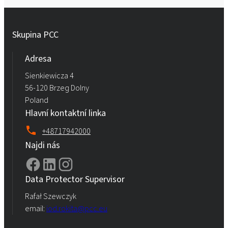
Skupina PCC
Adresa
Sienkiewicza 4
56-120 Brzeg Dolny
Poland
Hlavní kontaktní linka
+48717942000
Najdi nás
Data Protector Supervisor
Rafał Szewczyk
email:
iod.rokita@pcc.eu