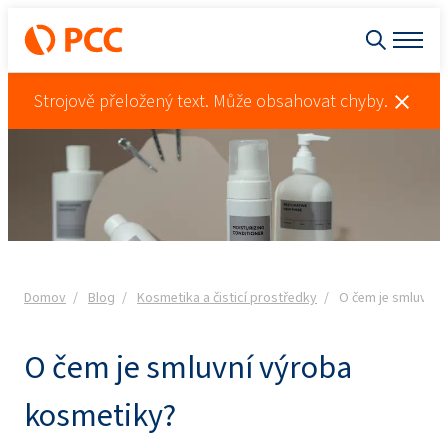
Strojově přeložený text. Může obsahovat chyby.
Domov
Blog
Kosmetika a čisticí prostředky
O čem je smluvní 
O čem je smluvní výroba
kosmetiky?