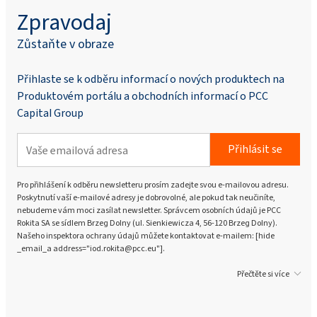
Zpravodaj
Zůstaňte v obraze
Přihlaste se k odběru informací o nových produktech na
Produktovém portálu a obchodních informací o PCC
Capital Group
Přihlásit se
Pro přihlášení k odběru newsletteru prosím zadejte svou e-mailovou adresu.
Poskytnutí vaší e-mailové adresy je dobrovolné, ale pokud tak neučiníte,
nebudeme vám moci zasílat newsletter. Správcem osobních údajů je PCC
Rokita SA se sídlem Brzeg Dolny (ul. Sienkiewicza 4, 56-120 Brzeg Dolny).
Našeho inspektora ochrany údajů můžete kontaktovat e-mailem: [hide
_email_a address="iod.rokita@pcc.eu"].
Přečtěte si více