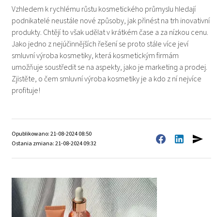
Vzhledem k rychlému růstu kosmetického průmyslu hledají
podnikatelé neustále nové způsoby, jak přinést na trh inovativní
produkty. Chtějí to však udělat v krátkém čase a za nízkou cenu.
Jako jedno z nejúčinnějších řešení se proto stále více jeví
smluvní výroba kosmetiky, která kosmetickým firmám
umožňuje soustředit se na aspekty, jako je marketing a prodej.
Zjistěte, o čem smluvní výroba kosmetiky je a kdo z ní nejvíce
profituje!
Opublikowano: 21-08-2024 08:50
Ostania zmiana: 21-08-2024 09:32