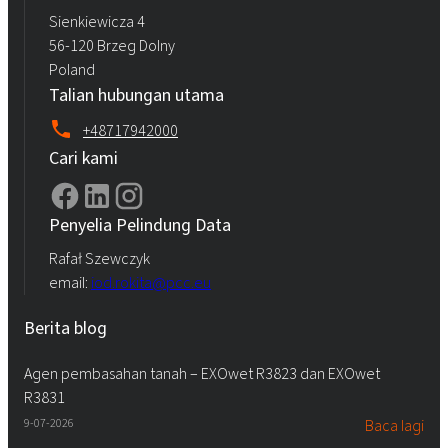
Sienkiewicza 4
56-120 Brzeg Dolny
Poland
Talian hubungan utama
+48717942000
Cari kami
Penyelia Pelindung Data
Rafał Szewczyk
email:
iod.rokita@pcc.eu
Berita blog
Agen pembasahan tanah – EXOwet R3823 dan EXOwet
R3831
9-07-2026
Baca lagi