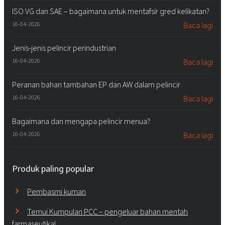
ISO VG dan SAE – bagaimana untuk mentafsir gred kelikatan?
16-04-2026
Baca lagi
Jenis-jenis pelincir perindustrian
16-04-2026
Baca lagi
Peranan bahan tambahan EP dan AW dalam pelincir
16-04-2026
Baca lagi
Bagaimana dan mengapa pelincir menua?
16-04-2026
Baca lagi
Produk paling popular
Pembasmi kuman
Temui Kumpulan PCC – pengeluar bahan mentah
farmaseutikal