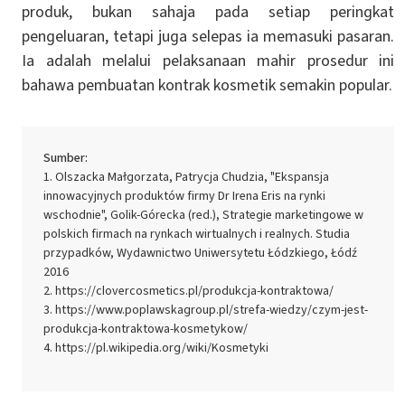
produk, bukan sahaja pada setiap peringkat
pengeluaran, tetapi juga selepas ia memasuki pasaran.
Ia adalah melalui pelaksanaan mahir prosedur ini
bahawa pembuatan kontrak kosmetik semakin popular.
Sumber:
Olszacka Małgorzata, Patrycja Chudzia, "Ekspansja
innowacyjnych produktów firmy Dr Irena Eris na rynki
wschodnie", Golik-Górecka (red.), Strategie marketingowe w
polskich firmach na rynkach wirtualnych i realnych. Studia
przypadków, Wydawnictwo Uniwersytetu Łódzkiego, Łódź
2016
https://clovercosmetics.pl/produkcja-kontraktowa/
https://www.poplawskagroup.pl/strefa-wiedzy/czym-jest-
produkcja-kontraktowa-kosmetykow/
https://pl.wikipedia.org/wiki/Kosmetyki