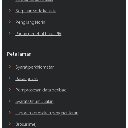
Serpihan soda kaustik
Pengilang klorin
Papan penebat haba PIR
Peta laman
Syarat perkhidmatan
Dasar privasi
Pemprosesan data peribadi
Syarat Umum Jualan
Laporan kerosakan penghantaran
Brosur imej