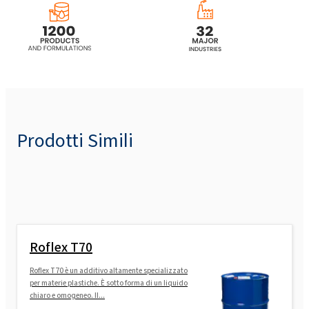
POLIkol 800 (PEG-16)
POLIkol 8000 (PEG-180)
POLIkol 8000 FLAKES (PEG-180)
Prodotti Simili
Roflex T70
Roflex T70 è un additivo altamente specializzato
per materie plastiche. È sotto forma di un liquido
chiaro e omogeneo. Il...