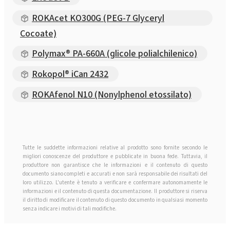
ROKAcet KO300G (PEG-7 Glyceryl
Cocoate)
Polymax® PA-660A (glicole polialchilenico)
Rokopol® iCan 2432
ROKAfenol N10 (Nonylphenol etossilato)
Tutte le suddette informazioni relative al prodotto sono fornite secondo le
migliori conoscenze del produttore e pubblicate in buona fede. Tuttavia, il
produttore non garantisce che le informazioni e il contenuto di questo
documento siano completi e accurati e non sarà responsabile dei risultati del
loro utilizzo. L'utente è tenuto a verificare e confermare autonomamente le
informazioni e il contenuto di questa documentazione. Il produttore si riserva
il diritto di modificare il contenuto di questo documento in qualsiasi momento
senza indicare i motivi di tali modifiche.