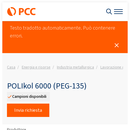
Testo tradotto automaticamente. Può contenere
errori.
Casa
Energia e risorse
Industria metallurgica
Lavorazione dei m
POLIkol 6000 (PEG-135)
Campioni disponibili
Invia richiesta
Produttore