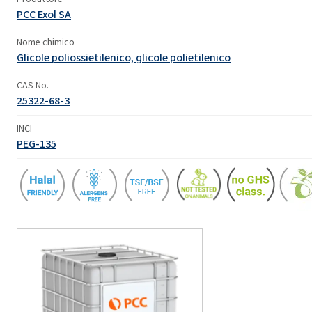
PCC Exol SA
Nome chimico
Glicole poliossietilenico, glicole polietilenico
CAS No.
25322-68-3
INCI
PEG-135