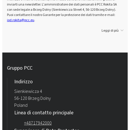
inviarti una newsletter. L'amministratore dei dati personali è PCC Rokita SA
con sede legale a Brzeg Dolny (Sienkiewicza Street 4, 56-120 Brzeg Dolny).
Puoi contattare il nostro Garante per la protezione dei dati tramite e-mail:
iod.rokita@pcc.eu
.
Leggi di più
Gruppo PCC
Indirizzo
Sienkiewicza 4
56-120 Brzeg Dolny
Poland
Linea di contatto principale
+48717942000