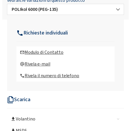
Vedi altre variazioni di questo prodotto
POLIkol 6000 (PEG-135)
POLIkol 6000 FLAKES (PEG-135)
Richieste individuali
POLIkol 1500 (PEG-32)
Modulo di Contatto
POLIkol 1500 FLAKES (PEG-32)
Rivela e-mail
Rivela il numero di telefono
POLIkol 200 (PEG-4)
Scarica
POLIkol 2000 (PEG-45)
Volantino
POLIkol 2000 FLAKES (PEG-45)
MSDS