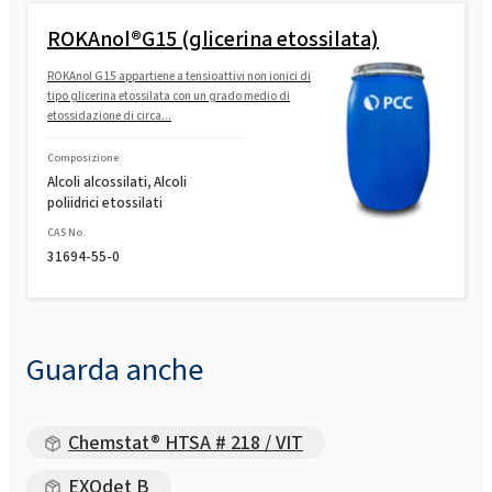
ROKAnol®G15 (glicerina etossilata)
ROKAnol G15 appartiene a tensioattivi non ionici di
tipo glicerina etossilata con un grado medio di
etossidazione di circa...
Composizione
Alcoli alcossilati, Alcoli
poliidrici etossilati
CAS No.
31694-55-0
Guarda anche
Chemstat® HTSA # 218 / VIT
EXOdet B