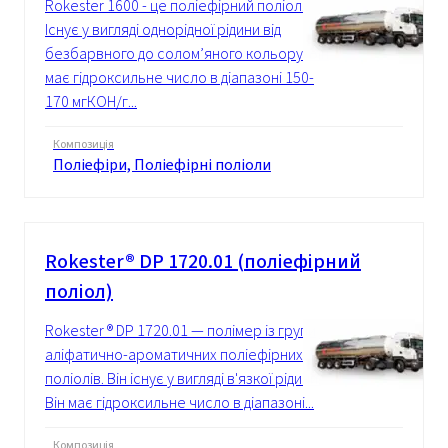
Rokester 1600 - це поліефірний поліол.
Існує у вигляді однорідної рідини від
безбарвного до солом’яного кольору. Він
має гідроксильне число в діапазоні 150-
170 мгКОН/г...
Композиція
Поліефіри, Поліефірні поліоли
Rokester® DP 1720.01 (поліефірний
поліол)
Rokester ® DP 1720.01 — полімер із групи
аліфатично-ароматичних поліефірних
поліолів. Він існує у вигляді в'язкої рідини.
Він має гідроксильне число в діапазоні...
Композиція