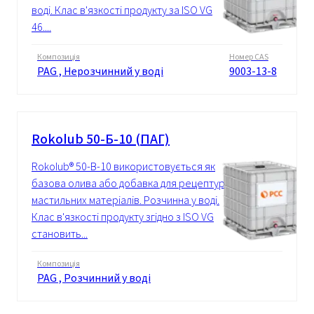
воді. Клас в'язкості продукту за ISO VG
46....
Композиція
Номер CAS
PAG , Нерозчинний у воді
9003-13-8
Rokolub 50-Б-10 (ПАГ)
Rokolub® 50-B-10 використовується як
базова олива або добавка для рецептур
мастильних матеріалів. Розчинна у воді.
Клас в'язкості продукту згідно з ISO VG
становить...
Композиція
PAG , Розчинний у воді