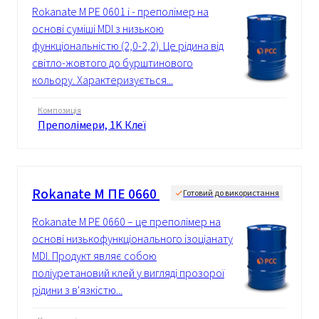
Rokanate M PE 0601 i - преполімер на
основі суміші MDI з низькою
функціональністю (2,0-2,2). Це рідина від
світло-жовтого до бурштинового
кольору. Характеризується...
Композиція
Преполімери, 1K Клеї
Rokanate М ПЕ 0660
Готовий до використання
Rokanate M PE 0660 – це преполімер на
основі низькофункціонального ізоціанату
MDI. Продукт являє собою
поліуретановий клей у вигляді прозорої
рідини з в'язкістю...