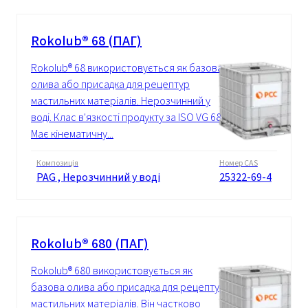
Rokolub® 68 (ПАГ)
Rokolub® 68 використовується як базова
олива або присадка для рецептур
мастильних матеріалів. Нерозчинний у
воді. Клас в'язкості продукту за ISO VG 68.
Має кінематичну...
Композиція
Номер CAS
PAG , Нерозчинний у воді
25322-69-4
Rokolub® 680 (ПАГ)
Rokolub® 680 використовується як
базова олива або присадка для рецептур
мастильних матеріалів. Він частково