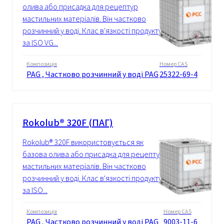
олива або присадка для рецептур
мастильних матеріалів. Він частково
розчинний у воді. Клас в'язкості продукту
за ISO VG...
Композиція
Номер CAS
PAG , Частково розчинний у воді PAG
25322-69-4
Rokolub® 320F (ПАГ)
Rokolub® 320F використовується як
базова олива або присадка для рецептур
мастильних матеріалів. Він частково
розчинний у воді. Клас в'язкості продукту
за ISO...
Композиція
Номер CAS
PAG , Частково розчинний у воді PAG
9003-11-6