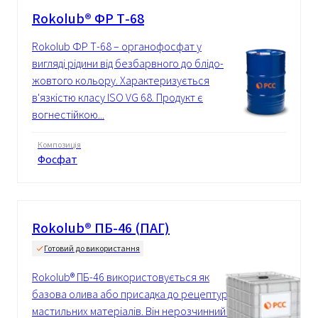
Rokolub® ФР Т-68
Rokolub ФР Т-68 – органофосфат у
вигляді рідини від безбарвного до блідо-
жовтого кольору. Характеризується
в'язкістю класу ISO VG 68. Продукт є
вогнестійкою...
Композиція
Фосфат
Rokolub® ПБ-46 (ПАГ)
Готовий до використання
Rokolub® ПБ-46 використовується як
базова олива або присадка до рецептур
мастильних матеріалів. Він нерозчинний у