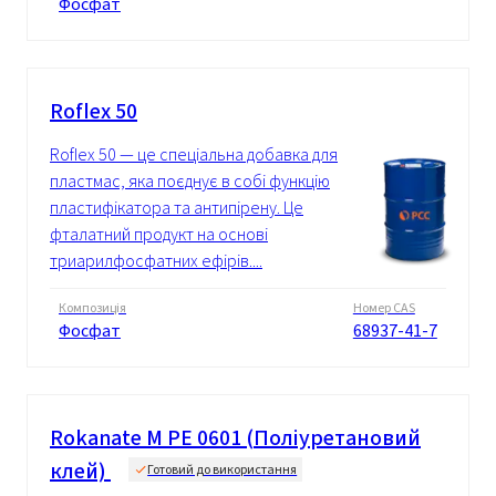
Фосфат
Roflex 50
Roflex 50 — це спеціальна добавка для
пластмас, яка поєднує в собі функцію
пластифікатора та антипірену. Це
фталатний продукт на основі
триарилфосфатних ефірів....
Композиція
Номер CAS
Фосфат
68937-41-7
Rokanate M PE 0601 (Поліуретановий
клей)
Готовий до використання