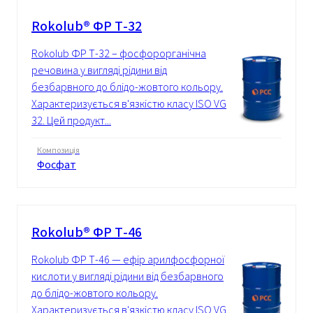
Rokolub® ФР Т-32
Rokolub ФР Т-32 – фосфорорганічна
речовина у вигляді рідини від
безбарвного до блідо-жовтого кольору.
Характеризується в'язкістю класу ISO VG
32. Цей продукт...
Композиція
Фосфат
Rokolub® ФР Т-46
Rokolub ФР Т-46 — ефір арилфосфорної
кислоти у вигляді рідини від безбарвного
до блідо-жовтого кольору.
Характеризується в'язкістю класу ISO VG