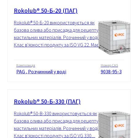
Rokolub® 50-Б-20 (ПАГ)
Rokolub® 50-Б-20 використовується як
базова олива або присадка для рецептур
мастильних матеріалів. Розчинний у воді.
Клас в'язкості продукту за ISO VG 22. Має...
Композиція
Номер CAS
PAG , Розчинний у воді
9038-95-3
Rokolub® 50-Б-330 (ПАГ)
Rokolub® 50-B-330 використовується як
базова олива або присадка для рецептур
мастильних матеріалів. Розчинний у воді.
Клас в'язкості продукту за ISO VG 330....