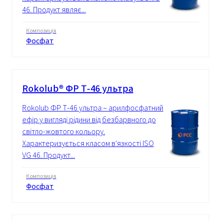
46. Продукт являє...
Композиція
Фосфат
Rokolub® ФР Т-46 ультра
Rokolub ФР Т-46 ультра – арилфосфатний
ефір у вигляді рідини від безбарвного до
світло-жовтого кольору.
Характеризується класом в'язкості ISO
VG 46. Продукт...
Композиція
Фосфат