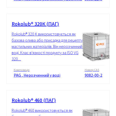
Rokolub® 320К (ПАГ)
Rokolub® 320 K використовується як
базова олива або присадка для рецептур
мастильних матеріалів. Він нерозчинний у
воді. Клас в'язкості продукту за ISO VG
320....
Композиція
Номер CAS
PAG , Нерозчинний у воді
9082-00-2
Rokolub® 460 (ПАГ)
Rokolub® 460 використовується як