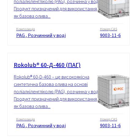
поліалкіленгліколю (PAG), розчинна у воді.
Продукт призначений для використання
як базова олива...
Композиція
Номер CAS
PAG , Розчинний у воді
9003-11-6
Rokolub® 60-Д-460 (ПАГ)
Rokolub® 60-D-460 – це високоякісна
синтетична базова олива на основі
поліалкіленгліколю (PAG), розчинна у воді.
Продукт призначений для використання
як базова олива...
Композиція
Номер CAS
PAG , Розчинний у воді
9003-11-6