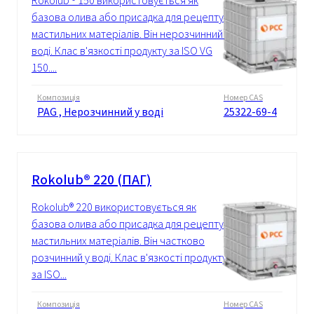
Rokolub ® 150 використовується як
базова олива або присадка для рецептур
мастильних матеріалів. Він нерозчинний у
воді. Клас в'язкості продукту за ISO VG
150....
Композиція
Номер CAS
PAG , Нерозчинний у воді
25322-69-4
Rokolub® 220 (ПАГ)
Rokolub® 220 використовується як
базова олива або присадка для рецептур
мастильних матеріалів. Він частково
розчинний у воді. Клас в'язкості продукту
за ISO...
Композиція
Номер CAS