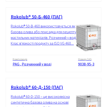
Rokolub® 50-Б-460 (ПАГ)
Rokolub® 50-B-460 використовується як
базова олива або присадка для рецептур
мастильних матеріалів. Розчинний у воді.
Клас в'язкості продукту за ISO VG 460....
Композиція
Номер CAS
PAG , Розчинний у воді
9038-95-3
Rokolub® 60-Д-150 (ПАГ)
Rokolub® 60-D-150 – це високоякісна
синтетична базова олива на основі