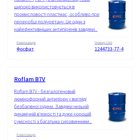
широко використовується в
промисловості пластмас, особливо при
переробці поліуретану. Це один з
найефективніших антипіренів завдяки...
Композиція
Номер CAS
Фосфат
1244733-77-4
Roflam B7V
Roflam B7V - безгалогеновий
люмінофорний антипірен у вигляді
безбарвної рідини. Завдяки низькій
динамічній в'язкості та дуже хорошій
сумісності з багатьма сировинними...
Композиція