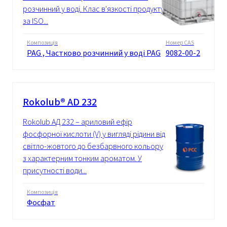
розчинний у воді. Клас в'язкості продукту
за ISO...
Композиція
Номер CAS
PAG , Частково розчинний у воді PAG
9082-00-2
Rokolub® AD 232
Rokolub АД 232 – ариловий ефір
фосфорної кислоти (V) у вигляді рідини від
світло-жовтого до безбарвного кольору
з характерним тонким ароматом. У
присутності води...
Композиція
Фосфат