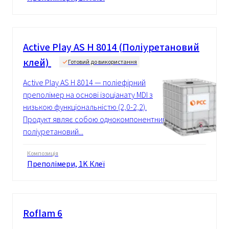
Active Play AS H 8014 (Поліуретановий
клей)
Готовий до використання
Active Play AS H 8014 — поліефірний
преполімер на основі ізоціанату MDI з
низькою функціональністю (2,0-2,2).
Продукт являє собою однокомпонентний
поліуретановий...
Композиція
Преполімери, 1K Клеї
Roflam 6