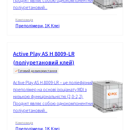
Продукт являє собою однокомпонентний
поліуретановий...
Композиція
Преполімери, 1K Клеї
Active Play AS H 8009-LR
(поліуретановий клей)
Готовий до використання
Active Play AS H 8009-LR – це поліефірний
преполімер на основі ізоціанату MDI з
низькою функціональністю (2,0-2,2).
Продукт являє собою однокомпонентний
поліуретановий...
Композиція
Преполімери, 1K Клеї