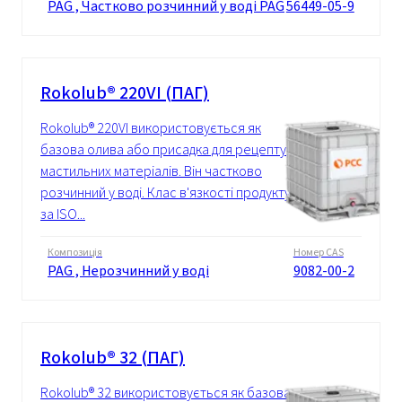
PAG , Частково розчинний у воді PAG
56449-05-9
Rokolub® 220VI (ПАГ)
Rokolub® 220VI використовується як
базова олива або присадка для рецептур
мастильних матеріалів. Він частково
розчинний у воді. Клас в'язкості продукту
за ISO...
Композиція
Номер CAS
PAG , Нерозчинний у воді
9082-00-2
Rokolub® 32 (ПАГ)
Rokolub® 32 використовується як базова