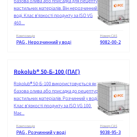
базова олива або присадка для рецептур
мастильних матеріалів. Він нерозчинний у
воді. Клас в'язкості продукту за ISO VG
460....
Композиція
Номер CAS
PAG , Нерозчинний у воді
9082-00-2
Rokolub® 50-Б-100 (ПАГ)
Rokolub® 50-Б-100 використовується як
базова олива або присадка до рецептур
мастильних матеріалів. Розчинний у воді.
Клас в'язкості продукту за ISO VG 100.
Має...
Композиція
Номер CAS
PAG , Розчинний у воді
9038-95-3