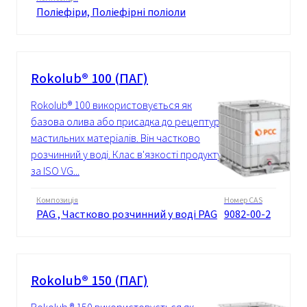
Поліефіри, Поліефірні поліоли
Rokolub® 100 (ПАГ)
Rokolub® 100 використовується як
базова олива або присадка до рецептур
мастильних матеріалів. Він частково
розчинний у воді. Клас в'язкості продукту
за ISO VG...
Композиція
Номер CAS
PAG , Частково розчинний у воді PAG
9082-00-2
Rokolub® 150 (ПАГ)