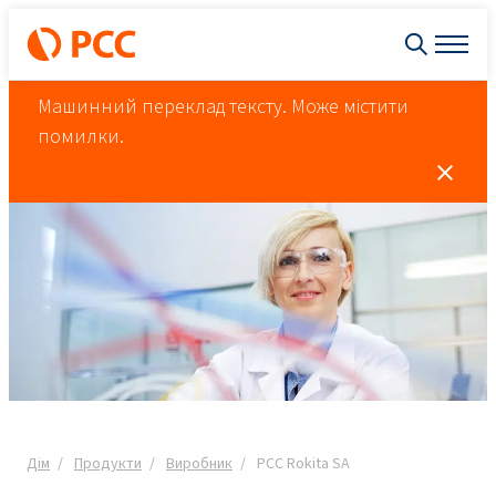
Машинний переклад тексту. Може містити
помилки.
Дім
Продукти
Виробник
PCC Rokita SA