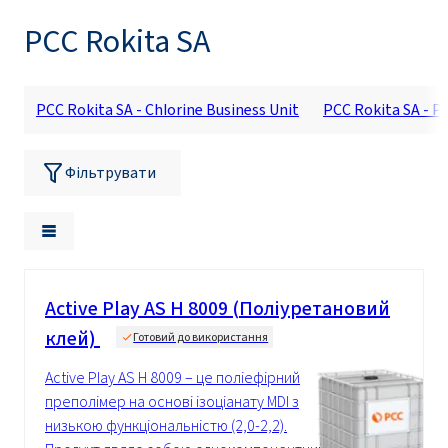
PCC Rokita SA
PCC Rokita SA - Chlorine Business Unit
PCC Rokita SA - P
Фільтрувати
Active Play AS H 8009 (Поліуретановий
клей)
Готовий до використання
Active Play AS H 8009 – це поліефірний
преполімер на основі ізоціанату MDI з
низькою функціональністю (2,0-2,2).