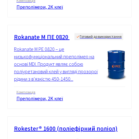
Композиція
Преполімери, 2K клеї
Rokanate М ПЕ 0820
Готовий до використання
Rokanate M PE 0820 – це
низькофункціональний преполімер на
основі MDI. Продукт являє собою
поліуретановий клей у вигляді прозорої
рідини з в'язкістю 450-1450...
Композиція
Преполімери, 2K клеї
Rokester® 1600 (поліефірний поліол)