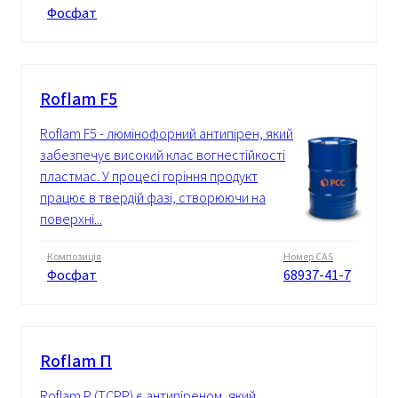
Фосфат
Roflam F5
Roflam F5 - люмінофорний антипірен, який
забезпечує високий клас вогнестійкості
пластмас. У процесі горіння продукт
працює в твердій фазі, створюючи на
поверхні...
Композиція
Номер CAS
Фосфат
68937-41-7
Roflam П
Roflam P (TCPP) є антипіреном, який