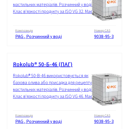
мастильних матеріалів. Розчинний у воді.
Клас в'язкості продукту за ISO VG 32. Має...
Композиція
Номер CAS
PAG , Розчинний у воді
9038-95-3
Rokolub® 50-Б-46 (ПАГ)
Rokolub® 50-B-46 використовується як
базова олива або присадка для рецептур
мастильних матеріалів. Розчинний у воді.
Клас в'язкості продукту за ISO VG 46. Має...
Композиція
Номер CAS
PAG , Розчинний у воді
9038-95-3