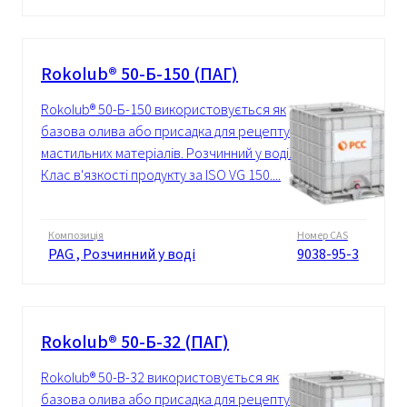
Rokolub® 50-Б-150 (ПАГ)
Rokolub® 50-Б-150 використовується як
базова олива або присадка для рецептур
мастильних матеріалів. Розчинний у воді.
Клас в'язкості продукту за ISO VG 150....
Композиція
Номер CAS
PAG , Розчинний у воді
9038-95-3
Rokolub® 50-Б-32 (ПАГ)
Rokolub® 50-B-32 використовується як
базова олива або присадка для рецептур