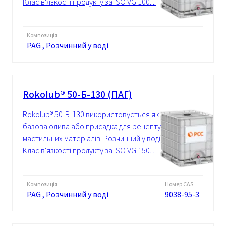
Клас в'язкості продукту за ISO VG 100....
Композиція
PAG , Розчинний у воді
Rokolub® 50-Б-130 (ПАГ)
Rokolub® 50-B-130 використовується як
базова олива або присадка для рецептур
мастильних матеріалів. Розчинний у воді.
Клас в'язкості продукту за ISO VG 150....
Композиція
Номер CAS
PAG , Розчинний у воді
9038-95-3