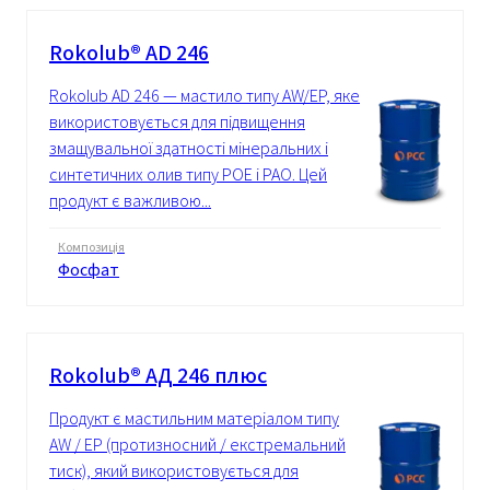
Rokolub® AD 246
Rokolub AD 246 — мастило типу AW/EP, яке
використовується для підвищення
змащувальної здатності мінеральних і
синтетичних олив типу POE і PAO. Цей
продукт є важливою...
Композиція
Фосфат
Rokolub® АД 246 плюс
Продукт є мастильним матеріалом типу
AW / EP (протизносний / екстремальний
тиск), який використовується для