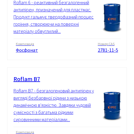
Roflam 6 - реактивний безгалогенний
антипірен, призначений для пластмас.
Продукт гальмує твердофазний процес
горіння, створюючи на поверхні
матеріалу обвуглилий...
Композиція
Номер CAS
Фосфонат
2781-11-5
Roflam В7
Roflam B7 - безгалогеновий антипірен у
вигляді безбарвної рідини з низькою
динамічною в'язкістю. Завдяки чудовій
сумісності з багатьма рідкими
сировинними матеріалами...
Композиція