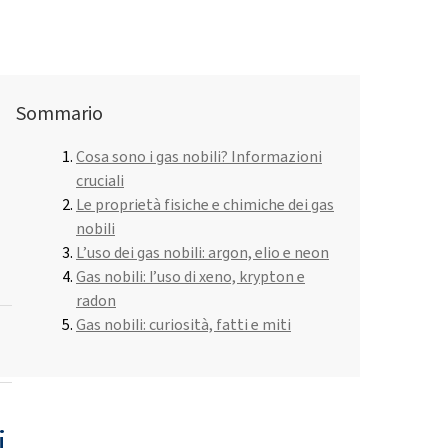
Roflex T70L (plastificante e ritardante di
Liquidi per piatti e lozioni
fiamma)
Acido cloridrico
 spray
Isolamento tubo in tubo
Materie prime per gel
Sommario
poliuretanici
ROKAmer 2000
Acido monocloroacetico
ROSULfan®E (sodio 2-etilesil solfato)
Prodotti per lavastoviglie
Cosa sono i gas nobili? Informazioni
cruciali
PEG-40 Olio di ricino
ROKAnol®GA8 (alcol C10, etossilato)
Pannello isolante
Tetraetossisilano
Le proprietà fisiche e chimiche dei gas
nobili
Coco-betaina
L’uso dei gas nobili: argon, elio e neon
na
Detergenti per superfici dure
Gas nobili: l’uso di xeno, krypton e
Deceth-5
radon
Gas nobili: curiosità, fatti e miti
glie a
Pulizia e cura del legno
i