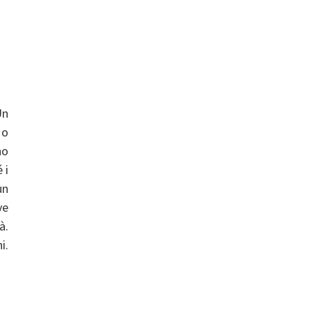
n
 o
no
 i
un
ve
à.
.