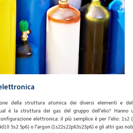
elettronica
ione della struttura atomica dei diversi elementi e del
Qual è la struttura dei gas del gruppo dell’elio? Hanno 
igurazione elettronica: il più semplice è per l’elio: 1s2 (
4d10 5s2 5p6) o l’argon (1s22s22p63s23p6) e gli altri gas nobi