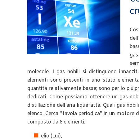
cr
Cos
del
bas
gas
sem
molecole. I gas nobili si distinguono innanzit
elementi sono presenti in uno stato elementare
quantità relativamente basse; sono per lo più pr
dedicati. Come possiamo ottenere un gas nobile?
distillazione dell’aria liquefatta. Quali gas nob
elenco. Cerca "tavola periodica" in un motore di
composto da 6 elementi:
elio (Lui),