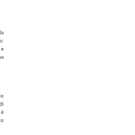
la
o:
 e
na
lo
di
 è
co