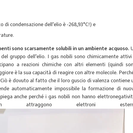
to di condensazione dell’elio è -268,93°C!) e
rature.
enti sono scarsamente solubili in un ambiente acquoso.
U
del gruppo dell’elio. I gas nobili sono chimicamente attivi
cipano a reazioni chimiche con altri elementi (quindi so
iore è la sua capacità di reagire con altre molecole. Perché
iò è dovuto al fatto che il loro guscio di valenza contiene 
 rende automaticamente impossibile la formazione di nuo
 spiega anche perché i gas nobili non hanno elettronegativit
traggono elettroni esterni