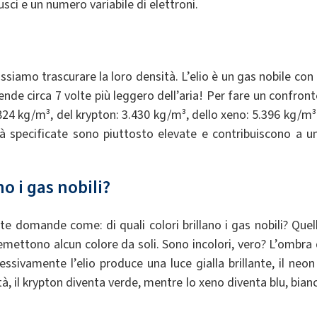
sci e un numero variabile di elettroni.
siamo trascurare la loro densità. L’elio è un gas nobile con 
ende circa 7 volte più leggero dell’aria! Per fare un confront
.824 kg/m³, del krypton: 3.430 kg/m³, dello xeno: 5.396 kg/m³
tà specificate sono piuttosto elevate e contribuiscono a u
no i gas nobili?
te domande come: di quali colori brillano i gas nobili? Quel
 emettono alcun colore da soli. Sono incolori, vero? L’ombra 
essivamente l’elio produce una luce gialla brillante, il neon
ità, il krypton diventa verde, mentre lo xeno diventa blu, bian