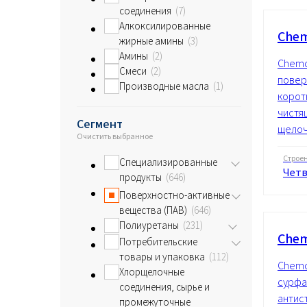
соединения
7
Алкоксилированные
Chem
жирные амины
3
Амины
2
Chemq
Смеси
2
повер
Производные масла
1
корот
чистя
Сегмент
щелоч
Очистить выбранное
Строе
Специализированные
Четв
продукты
646
Поверхностно-активные
вещества (ПАВ)
646
Полиуретаны
231
Che
Потребительские
товары и упаковка
112
Chemq
Хлорщелочные
сурфа
соединения, сырье и
антис
промежуточные