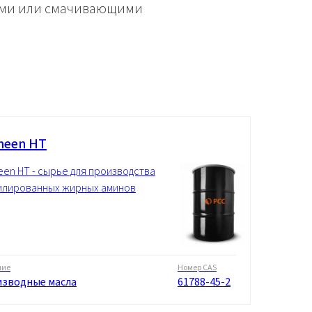
ими или смачивающими
meen HT
en HT - сырье для производства
илированных жирных аминов
ние
Номер CAS
зводные масла
61788-45-2