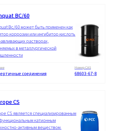
quat BC/60
uat Bc/60 может быть применен как
итор коррозии или ингибитор кислоты
равливающих растворах,
няемых в металлургической
ышленности
ние
Номер CAS
ертичные соединения
68603-67-8
rope CS
ope CS является специализированным
функциональным катионным
хностно-активным веществом.