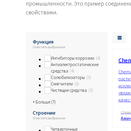
промышленности. Это пример соедине
Энергетика и ресурсы
свойствами.
Функция
Очистить выбранное
Ингибиторы коррозии
4
Chem
Антиэлектростатические
средства
4
Chema
Солюбилизаторы
3
расти
Смягчители
3
исклю
Чистящие средства
3
увлаж
качес
+ Больше (
7
)
Строение
Строе
Ами
Очистить выбранное
Четвертичные