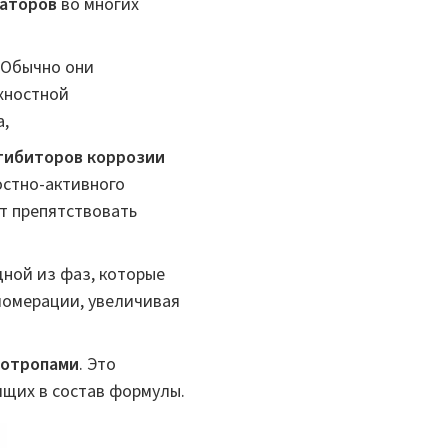
аторов
во многих
Обычно они
рхностной
а,
гибиторов коррозии
остно-активного
т препятствовать
ной из фаз, которые
ломерации, увеличивая
ротропами
. Это
ящих в состав формулы.