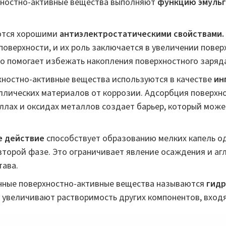
хностно-активные вещества выполняют
функцию эмульг
ются хорошими
антиэлектростатическими свойствами.
поверхности, и их роль заключается в увеличении пове
о помогает избежать накопления поверхностного заряд
ностно-активные вещества используются в качестве
ин
лических материалов от коррозии. Адсорбция поверхн
ллах и оксидах металлов создает барьер, который може
 действие
способствует образованию мелких капель од
второй фазе. Это ограничивает явление осаждения и аг
тава.
нные поверхностно-активные вещества называются
гид
и увеличивают растворимость других компонентов, вход