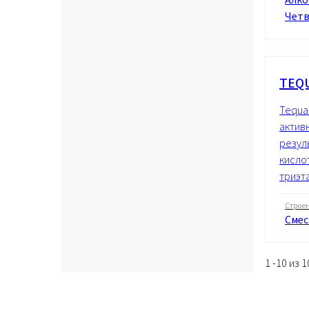
Четв
TEQU
Tequa
актив
резул
кисло
триэта
Строе
Смес
1 -10 из 