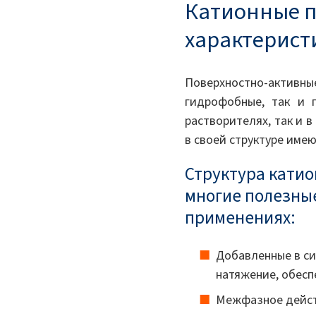
Катионные п
характерист
Поверхностно-актив
гидрофобные, так и 
растворителях, так и 
в своей структуре име
Структура кати
многие полезны
применениях:
Добавленные в си
натяжение, обес
Межфазное дейст