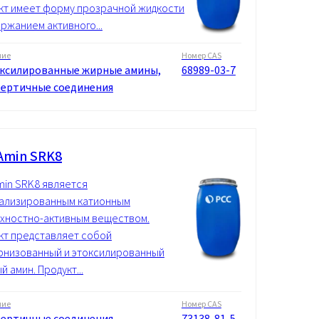
кт имеет форму прозрачной жидкости
ержанием активного...
ние
Номер CAS
ксилированные жирные амины,
68989-03-7
ертичные соединения
Amin SRK8
in SRK8 является
ализированным катионным
хностно-активным веществом.
кт представляет собой
рнизованный и этоксилированный
 амин. Продукт...
ние
Номер CAS
ертичные соединения,
73138-81-5