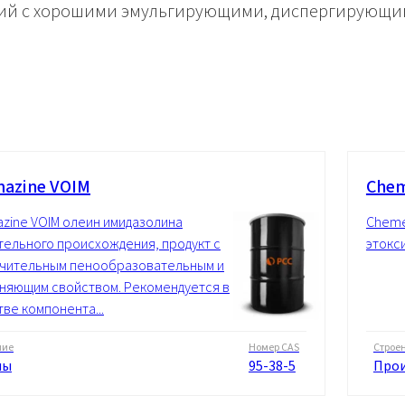
ний с хорошими эмульгирующими, диспергирующ
azine VOIM
Che
zine VOIM олеин имидазолина
Cheme
тельного происхождения, продукт с
этокс
чительным пенообразовательным и
няющим свойством. Рекомендуется в
тве компонента...
ние
Номер CAS
Строе
ны
95-38-5
Прои