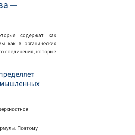
ва —
оторые содержат как
ы как в органических
то соединения, которые
определяет
ромышленных
верхностное
рмулы. Поэтому