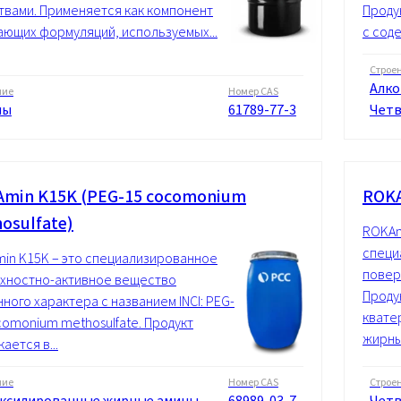
твами. Применяется как компонент
Проду
ающих формуляций, используемых...
с сод
Строе
Алко
ние
Номер CAS
ны
61789-77-3
Четв
min K15K (PEG-15 cocomonium
ROK
osulfate)
ROKAm
специ
in K15K – это специализированное
повер
хностно-активное вещество
Проду
ного характера с названием INCI: PEG-
квате
comonium methosulfate. Продукт
жирный
ается в...
ние
Номер CAS
Строе
ксилированные жирные амины,
68989-03-7
Четв