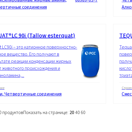
ертичные соединения
Алко
AT®LC 90i (Tallow esterquat)
TEQU
t LC90i – это катионное поверхностно-
Tequa
ное вещество. Его получают в
повер
ьтате реакции конденсации жирных
получ
т животного происхождения и
кисло
ноламина,...
триэта
ние
Строе
и, Четвертичные соединения
Смес
10 продуктов
Показать на странице:
20
40
60