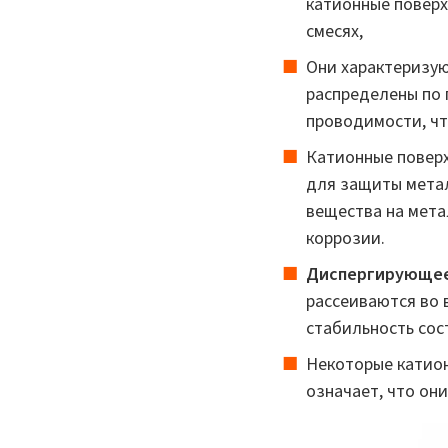
катионные повер
смесях,
Они характеризу
распределены по 
проводимости, чт
Катионные поверх
для защиты метал
вещества на мета
коррозии.
Диспергирующее
рассеиваются во 
стабильность сос
Некоторые катио
означает, что он