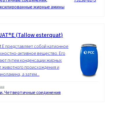
ксилированные жирные амины
AT®E (Tallow esterquat)
t E представляет собой катионное
хностно-активное вещество. Его
ают путем конденсации жирных
т животного происхождения и
ноламина, а затем...
ние
и, Четвертичные соединения