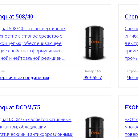
quat 508/40
Chem
uat 508/40 - это четвертичное,
Chemq
хностно активное средство с
ингиб
кой цепью, обеспечивающее
в выт
щие свойства в формуляциях с
приме
ной и нейтральной реакцией,...
пром
ние
Номер CAS
Строе
ертичные соединения
959-55-7
Четв
mquat DCDM/75
EXOt
uat DCDM/75 является катионным
EXOtr
ктантом, обладающим
много
татическими и антикоррозионными
повер