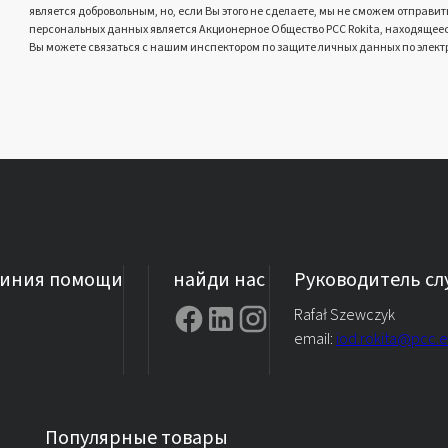
является добровольным, но, если Вы этого не сделаете, мы не сможем отпра
персональных данных является Акционерное Общество PCC Rokita, находящееся 
Вы можете связаться с нашим инспектором по защите личных данных по элект
линия помощи
найди нас
Руководитель с
Rafał Szewczyk
email:
iod.rokita@pcc.
Популярные товары