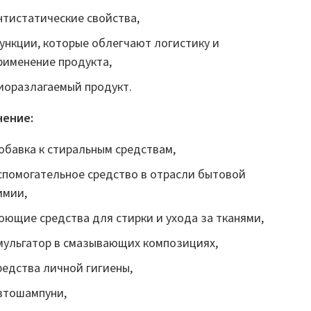
нтистатические свойства,
ункции, которые облегчают логистику и
рименение продукта,
иоразлагаемый продукт.
ение:
обавка к стиральным средствам,
спомогательное средство в отрасли бытовой
имии,
оющие средства для стирки и ухода за тканями,
мульгатор в смазывающих композициях,
редства личной гигиены,
втошампуни,