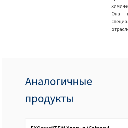
химиче
Она п
специа
отрасл
Аналогичные
продукты