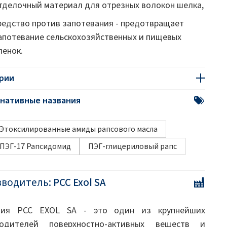
тделочный материал для отрезных волокон шелка,
редство против запотевания - предотвращает
апотевание сельскохозяйственных и пищевых
ленок.
рии
нативные названия
Этоксилированные амиды рапсового масла
ПЭГ-17 Рапсидомид
ПЭГ-глицериловый рапс
зводитель:
PCC Exol SA
ния PCC EXOL SA - это один из крупнейших
водителей поверхностно-активных веществ и