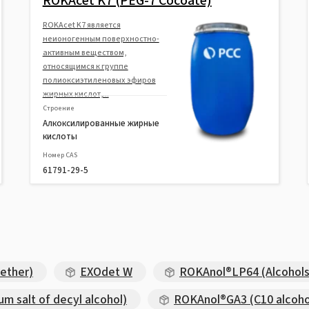
ROKAcet K7 (PEG-7 Cocoate)
ROKAcet K7 является
неионогенным поверхностно-
активным веществом,
относящимся к группе
полиоксиэтиленовых эфиров
жирных кислот,...
Строение
Алкоксилированные жирные
кислоты
Номер CAS
61791-29-5
ether)
EXOdet W
ROKAnol®LP64 (Alcohols
 salt of decyl alcohol)
ROKAnol®GA3 (C10 alcoho