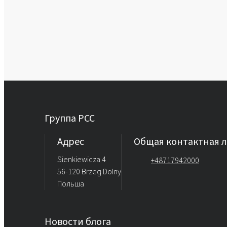
Группа PCC
Aдрес
Общая контактная 
Sienkiewicza 4
+48717942000
56-120 Brzeg Dolny
Польша
Новости блога