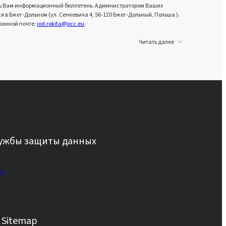
вить Вам информационный бюллетень. Администратором Ваших
в Бжег-Дольном (ул. Сенкевича 4, 56-120 Бжег-Дольный, Польша ).
ронной почте:
iod.rokita@pcc.eu
.
Читать далее
лужбы защиты данных
eu
Sitemap