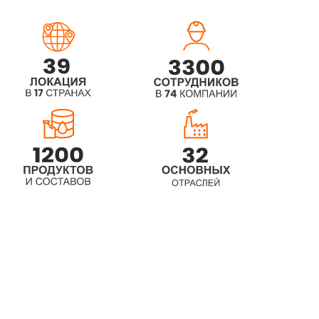
DEA)
ROKAmid MRZ4 (PEG-4
Rapeseedamide)
ROKAmid RAD (Rapamide DEA)
ROKAmid RZ5P6 (EO/PO block
copolymer with ethanolamide)
ROKAmid TW5P6 (Fatty acid amide)