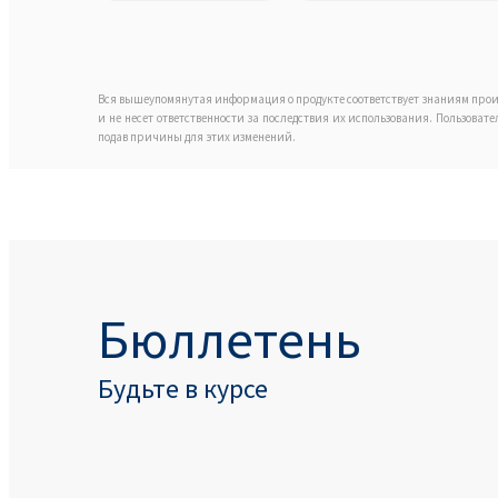
Вся вышеупомянутая информация о продукте соответствует знаниям прои
и не несет ответственности за последствия их использования. Пользоват
подав причины для этих изменений.
Бюллетень
Будьте в курсе