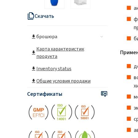
Энергетика и ресурсы
а
Скачать
ф
п
брошюра
б
Карта характеристик
Примен
продукта
д
Inventory status
в
Общие условия продажи
х
Сертификаты
м
э
с
а