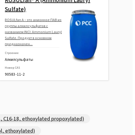
ROSULfan® A (Ammonium Lauryl
Sulfate)
ROSULfan А – это анионное ПАВ из
группы алкилсульфатов с
названием INCI: Ammonium Lauryl
Sulfate. Продукт в основном
предназначен...
Строение
Алкилсульфаты
Номер CAS
90583-11-2
, C16-18, ethoxylated propoxylated)
l, ethoxylated)