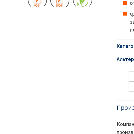
о
с
з
п
Катего
Альтер
Прои
Компа
произ