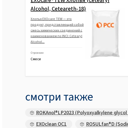
EXOcare®TEW Хлопья (Cetearyl
Alcohol, Ceteareth-18)
Хлопья EXOcare TEW — это
продукт, представляющий собой
смесь химических соединений с
наименованием по INCI: Cetearyl
Alcohol...
Строение
Смеси
смотри также
ROKAnol®LP2023 (Polyoxyalkylene glycol 
EXOclean OC1
ROSULfan®D (Sodium