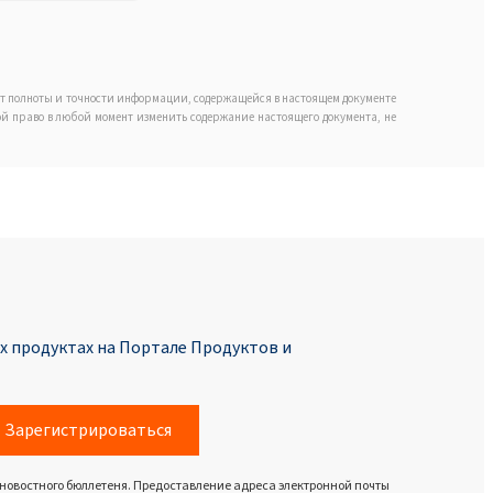
ет полноты и точности информации, содержащейся в настоящем документе
обой право в любой момент изменить содержание настоящего документа, не
 продуктах на Портале Продуктoв и
Зарегистрироваться
 новостного бюллетеня. Предоставление адреса электронной почты