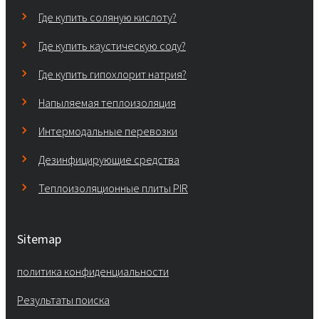
Где купить соляную кислоту?
Где купить каустическую соду?
Где купить гипохлорит натрия?
Напыляемая теплоизоляция
Интермодальные перевозки
Дезинфицирующие средства
Теплоизоляционные плиты PIR
Sitemap
политика конфиденциальности
Результаты поиска