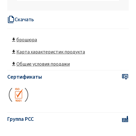
Ekoprodur®OP2/S Полиуретановая
система
Скачать
Ekoprodur®S0310/E Полиуретановая
система
брошюра
Ekoprodur® 0612B2 Полиуретановая
система
Карта характеристик продукта
Общие условия продажи
Ekoprodur® 1112B2 Полиуретановая
система
Сертификаты
Ekoprodur® 1331B2 Полиуретановая
система
Ekoprodur® 2232W Полиуретановая
система
Группа PCC
Ekoprodur® 3050W2 Полиуретановая
система