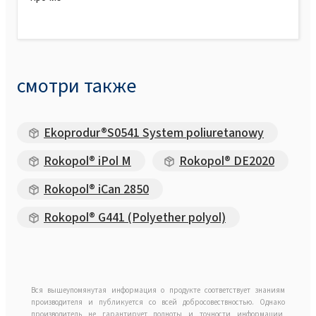
смотри также
Ekoprodur®S0541 System poliuretanowy
Rokopol® iPol M
Rokopol® DE2020
Rokopol® iCan 2850
Rokopol® G441 (Polyether polyol)
Вся вышеупомянутая информация о продукте соответствует знаниям
производителя и публикуется со всей добросовествностью. Однако
производитель не гарантирует полноты и точности информации,