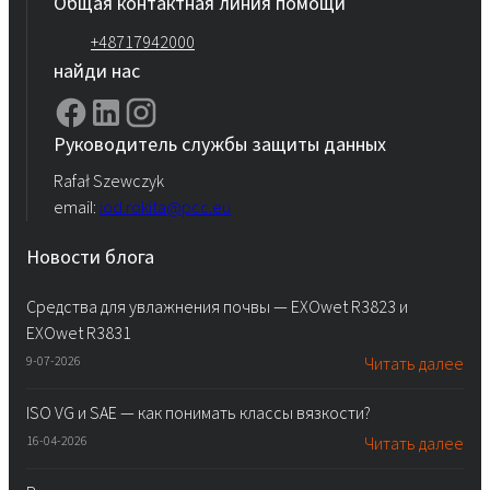
Общая контактная линия помощи
+48717942000
найди нас
Руководитель службы защиты данных
Rafał Szewczyk
email:
iod.rokita@pcc.eu
Новости блога
Средства для увлажнения почвы — EXOwet R3823 и
EXOwet R3831
9-07-2026
Читать далее
ISO VG и SAE — как понимать классы вязкости?
16-04-2026
Читать далее