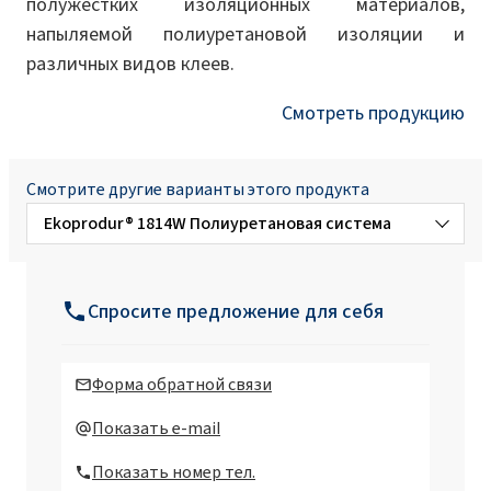
полужестких изоляционных материалов,
напыляемой полиуретановой изоляции и
различных видов клеев.
Смотреть продукцию
Смотрите другие варианты этого продукта
Ekoprodur® 1814W Полиуретановая система
Ekoprodur®3050 W B2 Полиуретановая
система
Спросите предложение для себя
Ekoprodur®FC H004 Полиуретановая
система
Форма обратной связи
Ekoprodur®FC H004-S Полиуретановая
Показать e-mail
система
Показать номер тел.