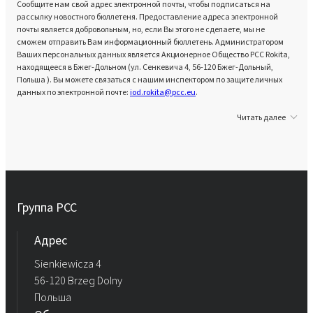
Сообщите нам свой адрес электронной почты, чтобы подписаться на
рассылку новостного бюллетеня. Предоставление адреса электронной
почты является добровольным, но, если Вы этого не сделаете, мы не
сможем отправить Вам информационный бюллетень. Администратором
Ваших персональных данных является Акционерное Общество PCC Rokita,
находящееся в Бжег-Дольном (ул. Сенкевича 4, 56-120 Бжег-Дольный,
Польша ). Вы можете связаться с нашим инспектором по защите личных
данных по электронной почте:
iod.rokita@pcc.eu
.
Читать далее
Группа PCC
Aдрес
Sienkiewicza 4
56-120 Brzeg Dolny
Польша