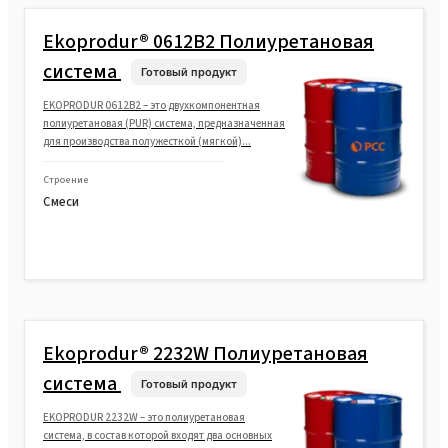
Ekoprodur® 0612B2 Полиуретановая
система
Готовый продукт
EKOPRODUR 0612B2 – это двухкомпонентная
полиуретановая (PUR) система, предназначенная
для производства полужесткой (мягкой)...
Строение
Смеси
Ekoprodur® 2232W Полиуретановая
система
Готовый продукт
EKOPRODUR 2232W – это полиуретановая
система, в состав которой входят два основных