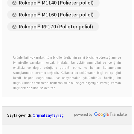
Rokopol® M1140 (Polieter poliol)
Rokopol® M1160 (Polieter poliol)
Rokopol® RF170 (Polieter poliol)
Ürünle ilgili yukarıdaki tüm bilgiler üreticinin en iyi bilgisine göre sağlanır ve
iyi niyetle yayınlanır. Ancak imalatçı, bu dokümanın bilgi ve içeriğinin
eksiksiz ve doğru olduğunu garanti etmez ve bunları kullanmanın
sonuçlarından sorumlu değildir. Kullanıcı bu dokümanın bilgi ve içeriğini
kendi başına doğrulamak ve onaylamakla yükümlüdür. Üretici, bu
değişikliklerin nedenlerini belirtmeksizin bu belgenin içeriğini istediği zaman
değiştirme hakkını saklı tutar.
Sayfa çevrildi.
Orijinal sayfayı aç