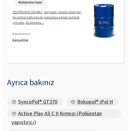
Kullanıma hazır
EKOPRODUR 3050W2, periyodik (sürekli olmayan)
bir üretim hattında bir poliüretan köpük üretmek
için sulu, iki bileşenli...
Kompozisyon
karışımlar
Ayrıca bakınız
SyncoPol® GT370
Rokopol® iPol H
Active Play AS C II Kırmızı (Poliüretan
yapıştırıcı)