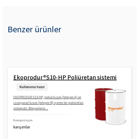
Benzer ürünler
Ekoprodur®S10-HP Poliüretan sistemi
Kullanıma hazır
EKOPRODUR S10-HP, poliol kısım (bileşen A) ve
izosiyanat kısım (bileşen B) içeren bir poliüretan
sistemdir. Bileşenlerin...
Kompozisyon
karışımlar