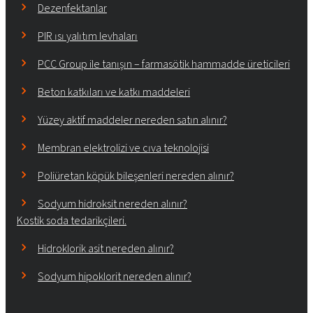
Dezenfektanlar
PIR ısı yalıtım levhaları
PCC Group ile tanışın – farmasötik hammadde üreticileri
Beton katkıları ve katkı maddeleri
Yüzey aktif maddeler nereden satın alınır?
Membran elektrolizi ve cıva teknolojisi
Poliüretan köpük bileşenleri nereden alınır?
Sodyum hidroksit nereden alınır?
Kostik soda tedarikçileri.
Hidroklorik asit nereden alınır?
Sodyum hipoklorit nereden alınır?