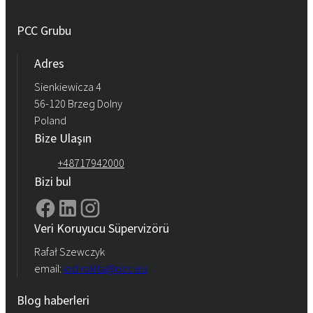
PCC Grubu
Adres
Sienkiewicza 4
56-120 Brzeg Dolny
Poland
Bize Ulaşın
+48717942000
Bizi bul
Veri Koruyucu Süpervizörü
Rafał Szewczyk
email:
iod.rokita@pcc.eu
Blog haberleri