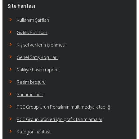
Site haritası
Kullanım Şartları
Gizlilik Politikası
Kişisel verilerin işlenmesi
Genel Satış Koşulları
Nakliye hasarı raporu
Resim broşürü
Sunumu indir
PCC Group Ürün Portalının multimedya kitaplığı
PCC Group ürünleri için grafik tanımlamalar
Kategori haritası