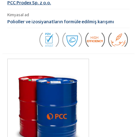
PCC Prodex Sp. z o.o.
Kimyasal ad
Polioller ve izosiyanatların formüle edilmiş karışımı