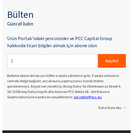
Bülten
Güncel kalın
Ürün Portalı'ndaki yeni ürünler ve PCC Capital Group
hakkında ticari bilgiler almak için abone olun
kaydol
Bültene abone olmak için lütfen e-posta adresinizi girin. E-posta adresinizi
vermek isteğe bağlıdır, ancak bunu yapmazsanız size bir bülten
gönderemeyiz. Kişisel veri yöneticisi, Brzeg Dolny'de (Sienkiewicza Street 4,
56-120 Brzeg Dolny) kayıtlı ofisi bulunan PCC Rokita SA . Veri Koruma
Süpervizörümüze e-posta ile ulaşabilirsiniz:
iod.rokita@pcc.eu
.
Daha fazla oku