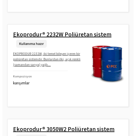
Ekoprodur® 2232W Poliüretan sistem
Kullanıma hazır
EKOPRODUR 2232W, iki temel bileşen içeren bir
poliüretan sistemdir. Bunlardan ilki, açık renkli
(samandan sarıya) yağlı...
Kompozisyon
karışımlar
Ekoprodur® 3050W2 Poliüretan sistem