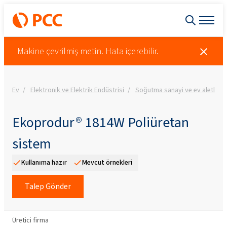
Makine çevrilmiş metin. Hata içerebilir.
Ev
Elektronik ve Elektrik Endüstrisi
Soğutma sanayi ve ev aletleri
Ekoprodur® 1814W Poliüretan
sistem
Kullanıma hazır
Mevcut örnekleri
Talep Gönder
Üretici firma