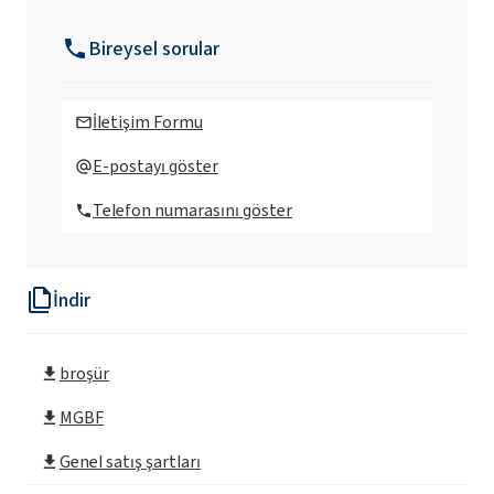
Ekoprodur®3050 W B2 Poliüretan sistem
Bireysel sorular
Ekoprodur®FC H004 Poliüretan sistem
İletişim Formu
Ekoprodur®FC H004-S Poliüretan sistem
E-postayı göster
Telefon numarasını göster
Ekoprodur®OP2/S Poliüretan sistem
İndir
Ekoprodur®S0310/E Poliüretan sistem
broşür
Ekoprodur® 0612B2 Poliüretan sistem
MGBF
Ekoprodur® 1112B2 Poliüretan sistem
Genel satış şartları