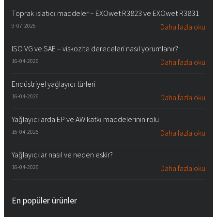
Toprak ıslatıcı maddeler – EXOwet R3823 ve EXOwet R3831
9-07-2026
Daha fazla oku
ISO VG ve SAE – viskozite dereceleri nasıl yorumlanır?
16-04-2026
Daha fazla oku
Endüstriyel yağlayıcı türleri
16-04-2026
Daha fazla oku
Yağlayıcılarda EP ve AW katkı maddelerinin rolü
16-04-2026
Daha fazla oku
Yağlayıcılar nasıl ve neden eskir?
16-04-2026
Daha fazla oku
En popüler ürünler