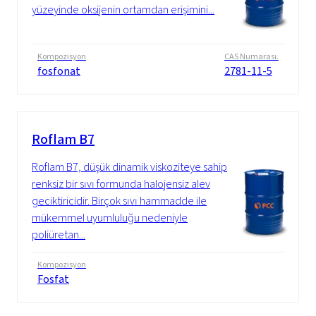
yüzeyinde oksijenin ortamdan erişimini...
Kompozisyon
CAS Numarası.
fosfonat
2781-11-5
Roflam B7
Roflam B7, düşük dinamik viskoziteye sahip
renksiz bir sıvı formunda halojensiz alev
geciktiricidir. Birçok sıvı hammadde ile
mükemmel uyumluluğu nedeniyle
poliüretan...
Kompozisyon
Fosfat