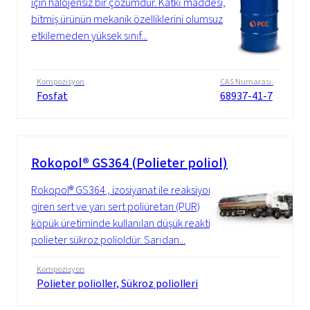
için halojensiz bir çözümdür. Katkı maddesi,
bitmiş ürünün mekanik özelliklerini olumsuz
etkilemeden yüksek sınıf...
Kompozisyon
CAS Numarası.
Fosfat
68937-41-7
Rokopol® GS364 (Polieter poliol)
Rokopol® GS364 , izosiyanat ile reaksiyona
giren sert ve yarı sert poliüretan (PUR)
köpük üretiminde kullanılan düşük reaktif
polieter sükroz polioldür. Sarıdan...
Kompozisyon
Polieter polioller, Sükroz poliolleri