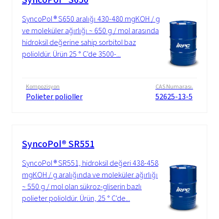
SyncoPol ® S650 aralığı 430-480 mgKOH / g
ve moleküler ağırlığı ~ 650 g / mol arasında
hidroksil değerine sahip sorbitol baz
polioldür. Ürün 25 ° C'de 3500-...
Kompozisyon
CAS Numarası.
Polieter polioller
52625-13-5
SyncoPol® SR551
SyncoPol ® SR551, hidroksil değeri 438-458
mgKOH / g aralığında ve moleküler ağırlığı
~ 550 g / mol olan sükroz-gliserin bazlı
polieter polioldür. Ürün, 25 ° C'de...