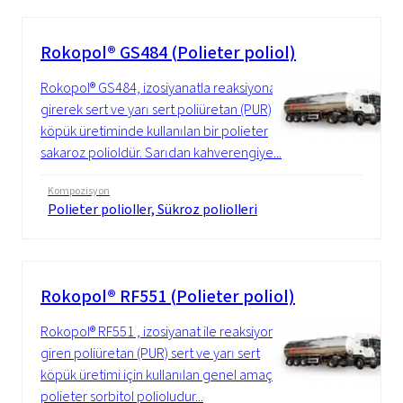
Rokopol® GS484 (Polieter poliol)
Rokopol® GS484, izosiyanatla reaksiyona
girerek sert ve yarı sert poliüretan (PUR)
köpük üretiminde kullanılan bir polieter
sakaroz polioldür. Sarıdan kahverengiye...
Kompozisyon
Polieter polioller, Sükroz poliolleri
Rokopol® RF551 (Polieter poliol)
Rokopol® RF551 , izosiyanat ile reaksiyona
giren poliüretan (PUR) sert ve yarı sert
köpük üretimi için kullanılan genel amaçlı bir
polieter sorbitol polioludur...