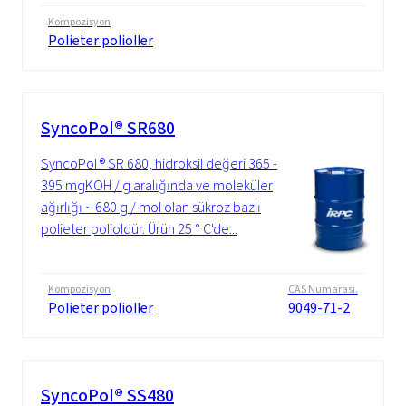
Kompozisyon
Polieter polioller
SyncoPol® SR680
SyncoPol ® SR 680, hidroksil değeri 365 -
395 mgKOH / g aralığında ve moleküler
ağırlığı ~ 680 g / mol olan sükroz bazlı
polieter polioldür. Ürün 25 ° C'de...
Kompozisyon
CAS Numarası.
Polieter polioller
9049-71-2
SyncoPol® SS480