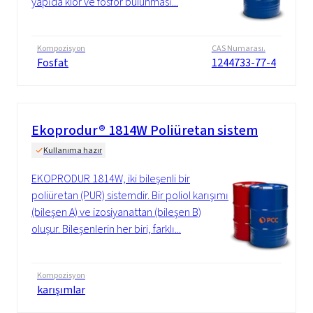
yapıda klor ve fosfor bulunması...
Kompozisyon
CAS Numarası.
Fosfat
1244733-77-4
Ekoprodur® 1814W Poliüretan sistem
Kullanıma hazır
EKOPRODUR 1814W, iki bileşenli bir
poliüretan (PUR) sistemdir. Bir poliol karışımı
(bileşen A) ve izosiyanattan (bileşen B)
oluşur. Bileşenlerin her biri, farklı...
Kompozisyon
karışımlar