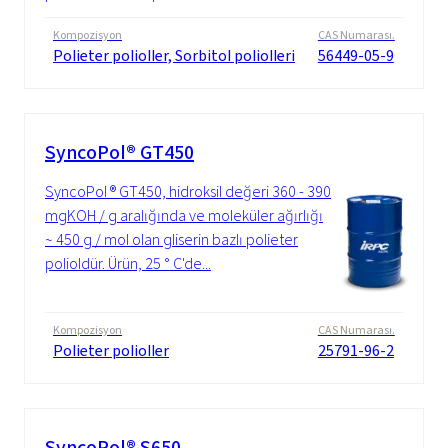
Kompozisyon
CAS Numarası.
Polieter polioller, Sorbitol poliolleri
56449-05-9
SyncoPol® GT450
SyncoPol ® GT450, hidroksil değeri 360 - 390
mgKOH / g aralığında ve moleküler ağırlığı
~ 450 g / mol olan gliserin bazlı polieter
polioldür. Ürün, 25 ° C'de...
Kompozisyon
CAS Numarası.
Polieter polioller
25791-96-2
SyncoPol® S650