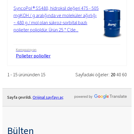
SyncoPol ® SS480, hidroksil değeri 475 - 505
mgKOH / g aralığında ve moleküler ağırlığı
~ 480 g / mol olan sükroz-sorbital bazlı
polieter polioldür. Ürün 25 ° C'de...
Kompozisyon
Polieter polioller
1 - 15 ürününden 15
Sayfadaki öğeler:
20
40
60
Sayfa çevrildi.
Orijinal sayfayı aç
Bülten