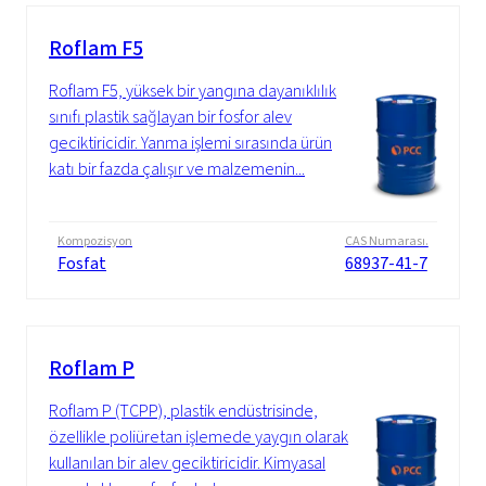
Roflam F5
Roflam F5, yüksek bir yangına dayanıklılık
sınıfı plastik sağlayan bir fosfor alev
geciktiricidir. Yanma işlemi sırasında ürün
katı bir fazda çalışır ve malzemenin...
Kompozisyon
CAS Numarası.
Fosfat
68937-41-7
Roflam P
Roflam P (TCPP), plastik endüstrisinde,
özellikle poliüretan işlemede yaygın olarak
kullanılan bir alev geciktiricidir. Kimyasal