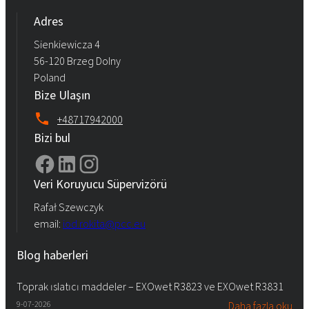
Adres
Sienkiewicza 4
56-120 Brzeg Dolny
Poland
Bize Ulaşın
+48717942000
Bizi bul
Veri Koruyucu Süpervizörü
Rafał Szewczyk
email:
iod.rokita@pcc.eu
Blog haberleri
Toprak ıslatıcı maddeler – EXOwet R3823 ve EXOwet R3831
9-07-2026
Daha fazla oku