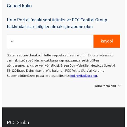
Güncel kalın
Ürün Portalı'ndaki yeni ürünler ve PCC Capital Group
hakkında ticari bilgiler almak için abone olun
kaydol
Bültene abone olmak için lütfen e-posta adresinizi girin. E-posta adresinizi
vermek isteğe bağlıdır, ancak bunu yapmazsanız size bir bülten
gönderemeyiz. Kişisel veri yöneticisi, Brzeg Dolny'de (Sienkiewicza Street 4,
56-120 Brzeg Dolny) kayıtlı ofisi bulunan PCC Rokita SA . Veri Koruma
Süpervizörümüze e-posta ile ulaşabilirsiniz:
iod.rokita@pcc.eu
.
Daha fazla oku
PCC Grubu