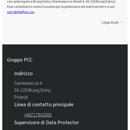
con sede legale a Brzeg Dolny (Sienkiewicza Street 4, 56-120 Brzeg Dolny).
Puoi contattare il nostro Garante per la protezione dei dati tramite e-mail:
iod.rokita@pcc.eu
.
Leggi di più
Gruppo PCC
Indirizzo
Sienkiewicza 4
56-120 Brzeg Dolny
Poland
Linea di contatto principale
+48717942000
Supervisore di Data Protector