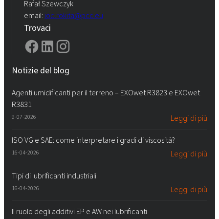
Rafał Szewczyk
email:
iod.rokita@pcc.eu
Trovaci
Notizie del blog
Agenti umidificanti per il terreno – EXOwet R3823 e EXOwet
R3831
9-07-2026
Leggi di più
ISO VG e SAE: come interpretare i gradi di viscosità?
16-04-2026
Leggi di più
Tipi di lubrificanti industriali
16-04-2026
Leggi di più
Il ruolo degli additivi EP e AW nei lubrificanti