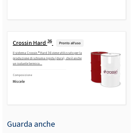
36
Crossin Hard
Pronto all'uso
Il sistema Crossin ® Hard 36 viene utilizzato per la
produzione di schiuma rigida (dura), che è anche
un isolante termico...
Composizione
Miscele
Guarda anche