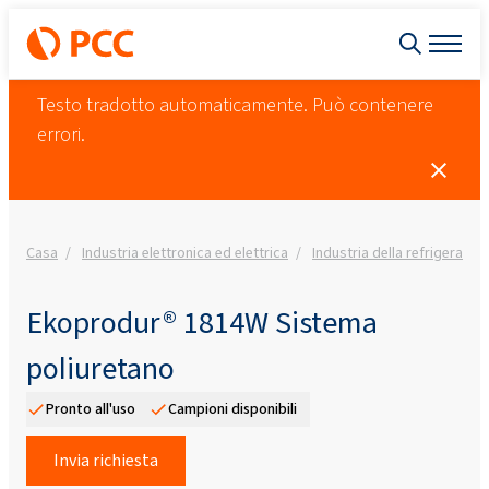
Testo tradotto automaticamente. Può contenere
errori.
Casa
Industria elettronica ed elettrica
Industria della refrigerazi
Ekoprodur® 1814W Sistema
poliuretano
Pronto all'uso
Campioni disponibili
Invia richiesta