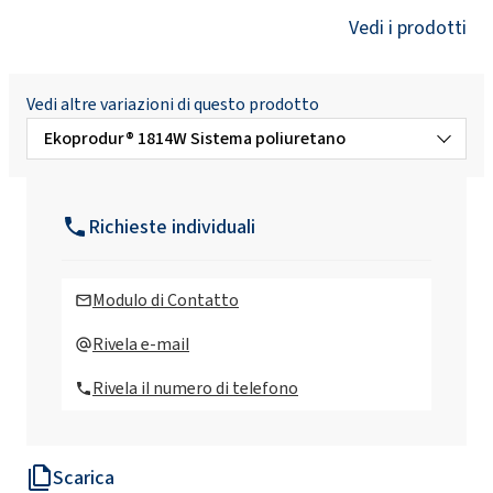
Vedi i prodotti
Vedi altre variazioni di questo prodotto
Ekoprodur® 1814W Sistema poliuretano
Ekoprodur®3050 W B2 Sistema
poliuretanico
Richieste individuali
Ekoprodur®FC H004 Sistema poliuretanico
Modulo di Contatto
Ekoprodur®FC H004-S Sistema
Rivela e-mail
poliuretanico
Rivela il numero di telefono
Ekoprodur®OP2/S Sistema poliuretanico
Scarica
Ekoprodur®S0310/E Sistema poliuretanico