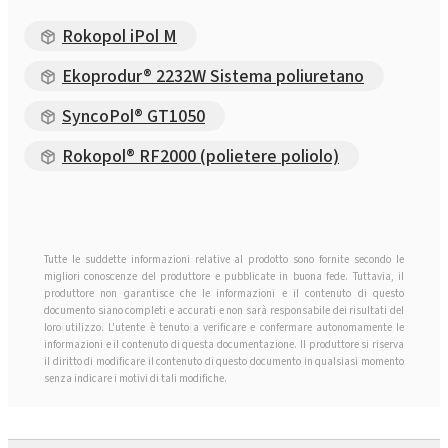
Rokopol iPol M
Ekoprodur® 2232W Sistema poliuretano
SyncoPol® GT1050
Rokopol® RF2000 (polietere poliolo)
Tutte le suddette informazioni relative al prodotto sono fornite secondo le
migliori conoscenze del produttore e pubblicate in buona fede. Tuttavia, il
produttore non garantisce che le informazioni e il contenuto di questo
documento siano completi e accurati e non sarà responsabile dei risultati del
loro utilizzo. L'utente è tenuto a verificare e confermare autonomamente le
informazioni e il contenuto di questa documentazione. Il produttore si riserva
il diritto di modificare il contenuto di questo documento in qualsiasi momento
senza indicare i motivi di tali modifiche.