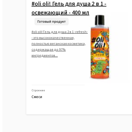
#oli oli! Гель для душа 2 в 1 -
освежающий - 400 мл
Готовый продукт
#oli oli! Гель для душа 2 в 1 -refresh-
- это высококачественная,
полностью веганская косметика,
содержащая до 97%
ингредиентов...
Строение
Смеси