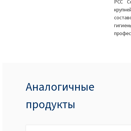
PCC C
крупн
состав
гигие
профес
Аналогичные
продукты