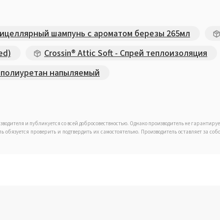
ицеллярный шампунь с ароматом березы 265мл
ed)
Crossin® Attic Soft - Спрей теплоизоляция
енополиуретан напыляемый
зводителя и публикуется со всей добросовествностью. Однако производитель не гарантиру
ель обязуется проверить и подтвердить их самостоятельно. Производитель оставляет за с