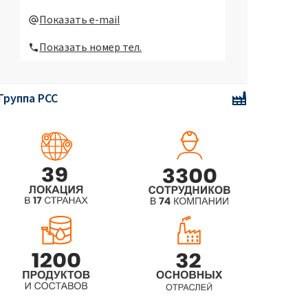
CAMOLIN® Cytryna & Jaśmin eko -
Показать e-mail
Средство для чистки стекол 750
Показать номер тел.
мл
CAMOLIN® Gruszka & Agrest -
Жидкость для мытья посуды
Группа PCC
750мл
CAMOLIN® Mak & Akacja -
универсальная жидкость 750 ml
CAMOLIN® Увлажняющее и
успокаивающее жидкое мыло с
ароматом ревеня 300мл
CAMOLIN® Увлажняющий гель для
душа с ароматом мирабели 265мл
CAMOLIN® питательное жидкое