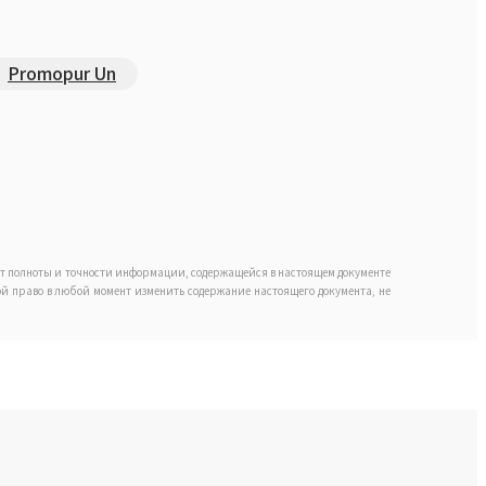
Promopur Un
ет полноты и точности информации, содержащейся в настоящем документе
обой право в любой момент изменить содержание настоящего документа, не