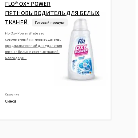
FLO® OXY POWER
ПЯТНОВЫВОДИТЕЛЬ ДЛЯ БЕЛЫХ
ТКАНЕЙ
Готовый продукт
Flo Oxy Power White это
современный пятновыводитель,
предназначенный для удаления
пятен с белых и светлых тканей.
Благодаря...
Строение
Смеси