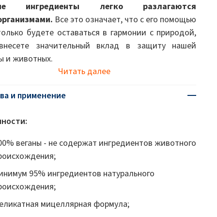
ие ингредиенты легко разлагаются
организмами.
Все это означает, что с его помощью
только будете оставаться в гармонии с природой,
внесете значительный вклад в защиту нашей
ы и животных.
Читать далее
ва и применение
ности:
00% веганы - не содержат ингредиентов животного
роисхождения;
инимум 95% ингредиентов натурального
роисхождения;
еликатная мицеллярная формула;