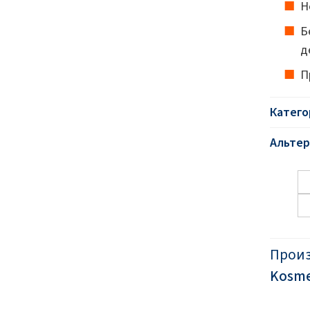
Н
Б
д
П
Катего
Альтер
Прои
Kosmet