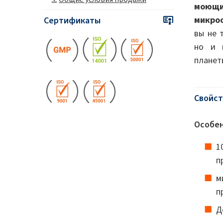
моющ
микро
Сертификаты
вы не 
но и 
планет
Свойст
Особен
1
п
м
п
Д