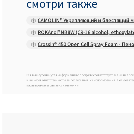
смотри также
CAMOLIN® Укрепляющий и блестящий м
ROKAnol®NB8W (C9-16 alcohol, ethoxylat
Crossin® 450 Open Cell Spray Foam - П
Вся вышеупомянутая информация о продукте соответствует знаниям прои
и не несет ответственности за последствия их использования. Пользоват
подав причины для этих изменений.