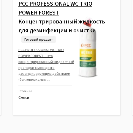
PCC PROFESSIONAL WC TRIO
POWER FOREST
Концентрированный жидкость
для дезинфекции и очистки
Готовый продукт
PCC PROFESSIONAL WC TRIO
POWER FOREST — это
концентрированный жидкостный
препарат с моющим и
дезинфицирующим действием
(бактерицидным,...
Строение
Смеси