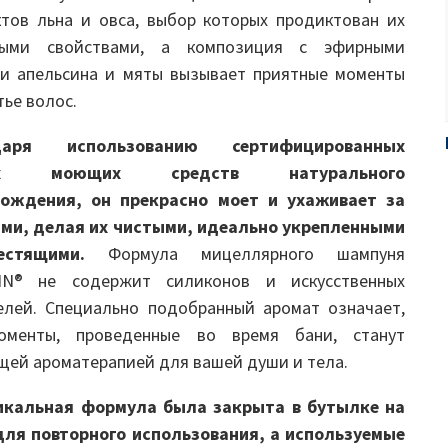
ктов льна и овса, выбор которых продиктован их
ными свойствами, а композиция с эфирными
и апельсина и мяты вызывает приятные моменты
тье волос.
даря использованию сертифицированных
их моющих средств натурального
хождения, он прекрасно моет и ухаживает за
ми, делая их чистыми, идеально укрепленными
естящими.
Формула мицеллярного шампуня
IN® не содержит силиконов и искусственных
елей. Специально подобранный аромат означает,
оменты, проведенные во время бани, станут
щей ароматерапией для вашей души и тела.
икальная формула была закрыта в бутылке на
ля повторного использования, а используемые