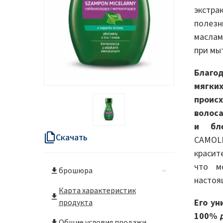
Энергетика и ресурсы
экстра
полез
маслам
при мы
Благо
мягк
проис
волоса
и бл
Скачать
CAMOL
красит
что м
брошюра
настоя
Карта характеристик
Его ун
продукта
100% д
Общие условия продажи