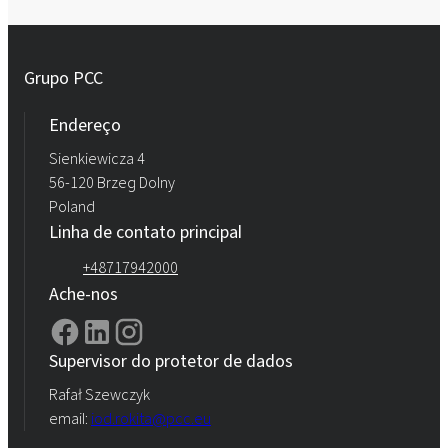
Grupo PCC
Endereço
Sienkiewicza 4
56-120 Brzeg Dolny
Poland
Linha de contato principal
+48717942000
Ache-nos
Supervisor do protetor de dados
Rafał Szewczyk
email:
iod.rokita@pcc.eu