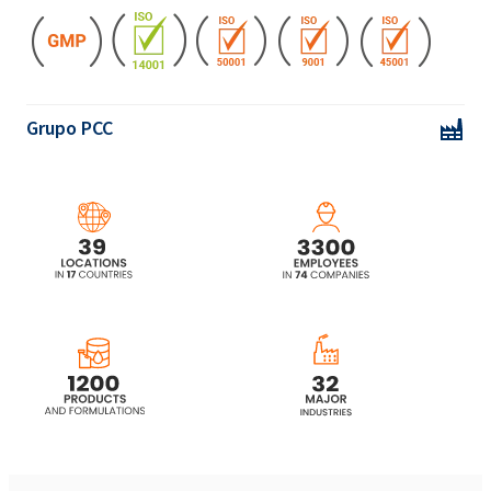
CAMOLIN® Sabonete líquido nutritivo com
fragrância de flor de tília 300ml
CAMOLIN® Gel de banho nutritivo com
aroma de flor de tília 265ml
Grupo PCC
CAMOLIN® Gel de banho refrescante com
aroma de carvalho 265ml
CAMOLIN® Grape & Apple - eco limpador de
banheiro em spray 750ml
CAMOLIN® Shampoo micelar que aumenta o
volume com um aroma de lúpulo de 265ml