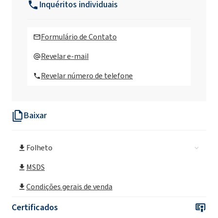
Inquéritos individuais
CAMOLIN® Biała porzeczka - eco Spray para
limpeza de cozinha 750ml
Formulário de Contato
CAMOLIN® Cytryna & Jaśmin - limpador de
Revelar e-mail
vidros eco 750ml
Revelar número de telefone
CAMOLIN® Gruszka & Agrest - líquido para
lavar louças eco 750ml
Baixar
CAMOLIN® Mak & Akacja - Limpador
multiuso eco 750 ml
Folheto
CAMOLIN® Sabonete líquido hidratante e
calmante com aroma de ruibarbo 300ml
MSDS
CAMOLIN® Gel de banho hidratante com
Condições gerais de venda
aroma mirabelle 265ml
Certificados