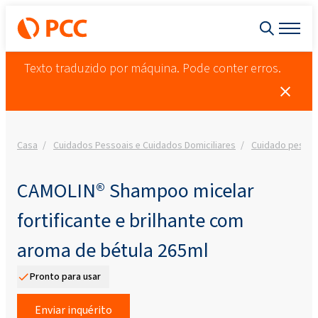
Texto traduzido por máquina. Pode conter erros.
Casa
Cuidados Pessoais e Cuidados Domiciliares
Cuidado pessoa
CAMOLIN® Shampoo micelar
fortificante e brilhante com
aroma de bétula 265ml
Pronto para usar
Enviar inquérito