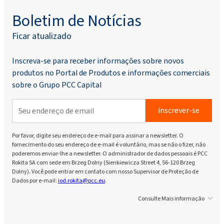
Boletim de Notícias
Ficar atualizado
Inscreva-se para receber informações sobre novos
produtos no Portal de Produtos e informações comerciais
sobre o Grupo PCC Capital
inscrever-se
Por favor, digite seu endereço de e-mail para assinar a newsletter. O
fornecimento do seu endereço de e-mail é voluntário, mas se não o fizer, não
poderemos enviar-lhe a newsletter. O administrador de dados pessoais é PCC
Rokita SA com sede em Brzeg Dolny (Sienkiewicza Street 4, 56-120 Brzeg
Dolny). Você pode entrar em contato com nosso Supervisor de Proteção de
Dados por e-mail:
iod.rokita@pcc.eu
.
Consulte Mais informação