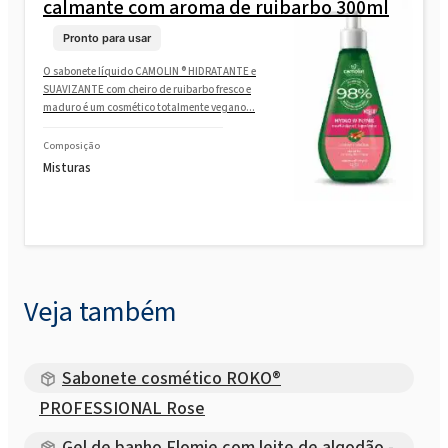
calmante com aroma de ruibarbo 300ml
Pronto para usar
O sabonete líquido CAMOLIN ® HIDRATANTE e
SUAVIZANTE com cheiro de ruibarbo fresco e
maduro é um cosmético totalmente vegano...
Composição
Misturas
Veja também
Sabonete cosmético ROKO®
PROFESSIONAL Rose
Gel de banho Flomie com leite de algodão -