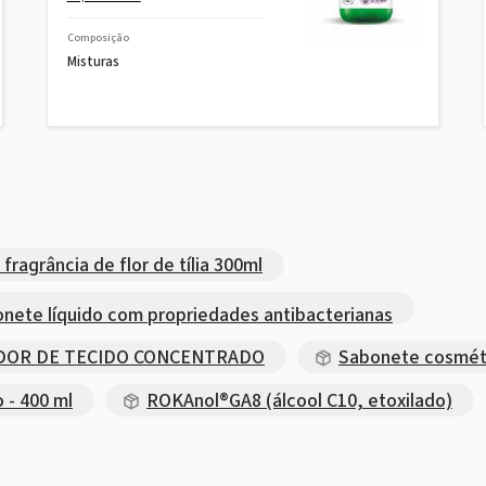
Composição
Misturas
ragrância de flor de tília 300ml
te líquido com propriedades antibacterianas
ADOR DE TECIDO CONCENTRADO
Sabonete cosmé
 - 400 ml
ROKAnol®GA8 (álcool C10, etoxilado)