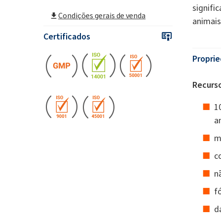
signifi
Condições gerais de venda
animais
Certificados
Proprie
Recurso
1
a
m
c
n
f
d