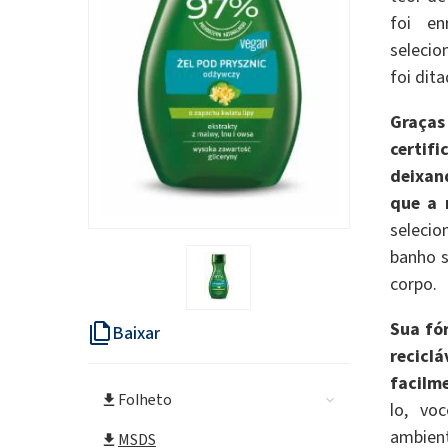
foi en
selecio
foi dit
Graças
certif
deixan
que a 
seleci
banho s
corpo.
Sua fó
Baixar
recicl
facilm
Folheto
lo, vo
ambie
MSDS