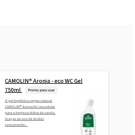
CAMOLIN® Aronia - eco WC Gel
750ml
Pronto para usar
O gel higiénico vegan natural
CAMOLIN® Aronia foi concebido
para a limpeza diária da sanita.
Graças ao uso de ácidos
comumente...