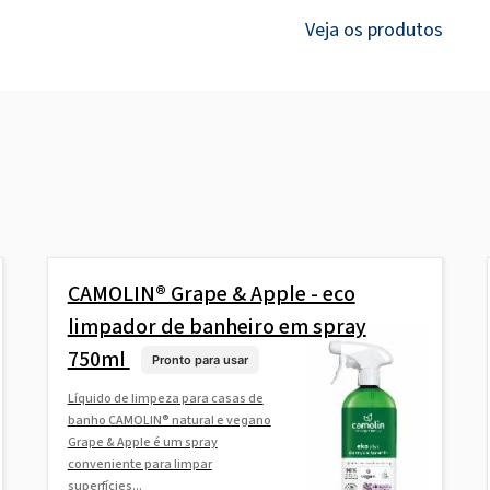
Veja os produtos
CAMOLIN® Grape & Apple - eco
limpador de banheiro em spray
750ml
Pronto para usar
Líquido de limpeza para casas de
banho CAMOLIN® natural e vegano
Grape & Apple é um spray
conveniente para limpar
superfícies...