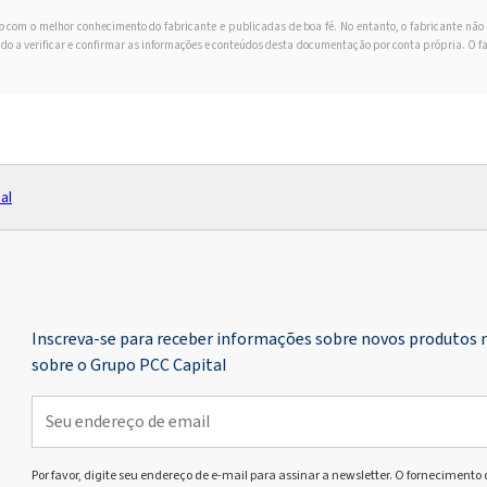
o com o melhor conhecimento do fabricante e publicadas de boa fé. No entanto, o fabricante nã
gado a verificar e confirmar as informações e conteúdos desta documentação por conta própria. O fa
al
Inscreva-se para receber informações sobre novos produtos 
sobre o Grupo PCC Capital
Por favor, digite seu endereço de e-mail para assinar a newsletter. O fornecimento 