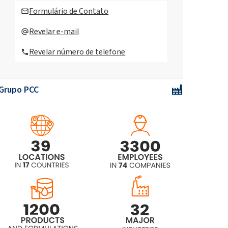
Spray para limpeza de cozinha
Formulário de Contato
750ml
Revelar e-mail
CAMOLIN® Cytryna & Jaśmin -
Revelar número de telefone
limpador de vidros eco 750ml
CAMOLIN® Gruszka & Agrest -
líquido para lavar louças eco 750ml
Grupo PCC
CAMOLIN® Mak & Akacja - Limpador
multiuso eco 750 ml
CAMOLIN® Sabonete líquido
hidratante e calmante com aroma
de ruibarbo 300ml
CAMOLIN® Gel de banho hidratante
com aroma mirabelle 265ml
CAMOLIN® Sabonete líquido