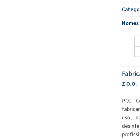
Catego
Nomes 
Fabric
z o.o.
PCC C
fabrica
uso, in
desin
profissi