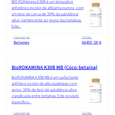
BIO ROKAmina K30B é um tensoativo
anfotérico incolor de altíssima pureza, com
um teor de cerca de 30% da substância
ativa, pertencente ao grupo das betaínas.
Este...
Composição
CAS No.
Betaines
66455-29-6
BioROKAMINA K30B MB (Coco-betaína)
BioROKAMINA K30B MB é um surfactante
anfótero incolor de alta qualidade com
aprox. 30% de teor de substância ativa,
classificada entre betaínas. Este produto
específico...
Composição
CAS No.