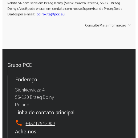
Rokita SA com sede em Brzeg Dolny (Sienkiewicza Street 4, 56-120 Brzeg
Dolny). Você pode entrar em contato com nosso Supervisor de Proteção de
Dados por e-mail:
iod.rokita@pcc.eu
.
Consulte Mais informação
Grupo PCC
Endereço
Sienkiewicza 4
56-120 Brzeg Dolny
Poland
Linha de contato principal
+48717942000
Ache-nos