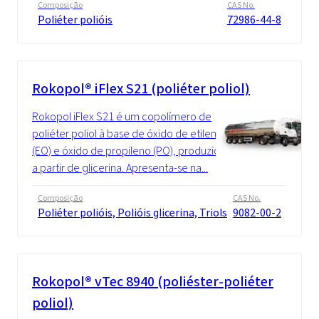
Composição
CAS No.
Poliéter polióis
72986-44-8
Rokopol® iFlex S21 (poliéter poliol)
Rokopol iFlex S21 é um copolímero de
poliéter poliol à base de óxido de etileno
(EO) e óxido de propileno (PO), produzido
a partir de glicerina. Apresenta-se na...
Composição
CAS No.
Poliéter polióis, Polióis glicerina, Triols
9082-00-2
Rokopol® vTec 8940 (poliéster-poliéter
poliol)