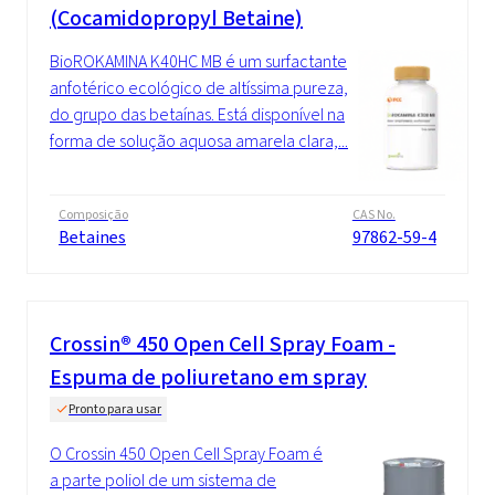
(Cocamidopropyl Betaine)
BioROKAMINA K40HC MB é um surfactante
anfotérico ecológico de altíssima pureza,
do grupo das betaínas. Está disponível na
forma de solução aquosa amarela clara,...
Composição
CAS No.
Betaines
97862-59-4
Crossin® 450 Open Cell Spray Foam -
Espuma de poliuretano em spray
Pronto para usar
O Crossin 450 Open Cell Spray Foam é
a parte poliol de um sistema de