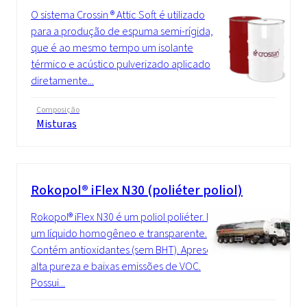
O sistema Crossin ® Attic Soft é utilizado
para a produção de espuma semi-rígida,
que é ao mesmo tempo um isolante
térmico e acústico pulverizado aplicado
diretamente...
Composição
Misturas
Rokopol® iFlex N30 (poliéter poliol)
Rokopol® iFlex N30 é um poliol poliéter. É
um líquido homogêneo e transparente.
Contém antioxidantes (sem BHT). Apresenta
alta pureza e baixas emissões de VOC.
Possui...