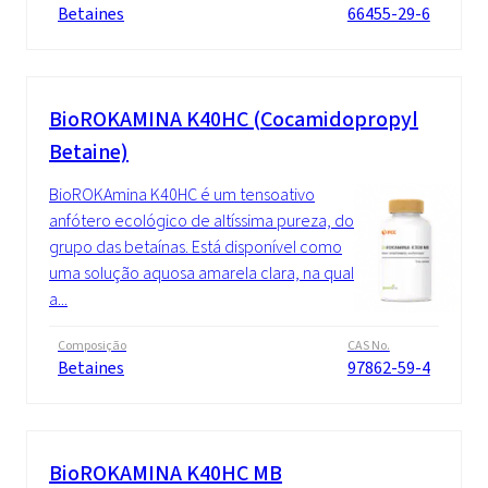
Betaines
66455-29-6
BioROKAMINA K40HC (Cocamidopropyl
Betaine)
BioROKAmina K40HC é um tensoativo
anfótero ecológico de altíssima pureza, do
grupo das betaínas. Está disponível como
uma solução aquosa amarela clara, na qual
a...
Composição
CAS No.
Betaines
97862-59-4
BioROKAMINA K40HC MB