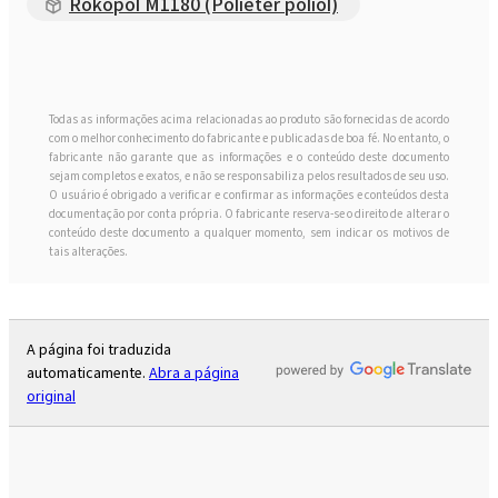
Rokopol M1180 (Poliéter poliol)
Todas as informações acima relacionadas ao produto são fornecidas de acordo
com o melhor conhecimento do fabricante e publicadas de boa fé. No entanto, o
fabricante não garante que as informações e o conteúdo deste documento
sejam completos e exatos, e não se responsabiliza pelos resultados de seu uso.
O usuário é obrigado a verificar e confirmar as informações e conteúdos desta
documentação por conta própria. O fabricante reserva-se o direito de alterar o
conteúdo deste documento a qualquer momento, sem indicar os motivos de
tais alterações.
A página foi traduzida
automaticamente.
Abra a página
original