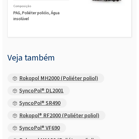
Composição
PAG, Poliéter polióis, Água
insolúvel
Veja também
Rokopol MH2000 (Poliéter poliol)
SyncoPol® DL2001
SyncoPol® SR490
Rokopol® RF2000 (Poliéter poliol)
SyncoPol® VF690