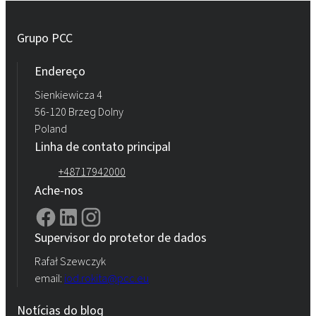
Grupo PCC
Endereço
Sienkiewicza 4
56-120 Brzeg Dolny
Poland
Linha de contato principal
+48717942000
Ache-nos
Supervisor do protetor de dados
Rafał Szewczyk
email:
iod.rokita@pcc.eu
Notícias do blog