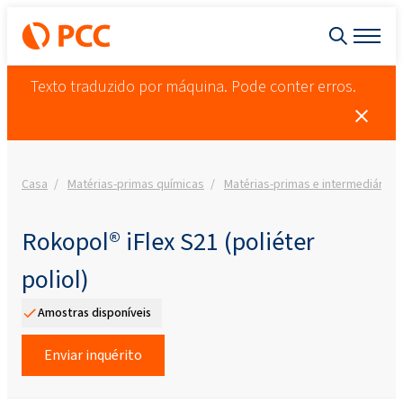
Texto traduzido por máquina. Pode conter erros.
Casa
Matérias-primas químicas
Matérias-primas e intermediários
Rokopol® iFlex S21 (poliéter
poliol)
Amostras disponíveis
Enviar inquérito