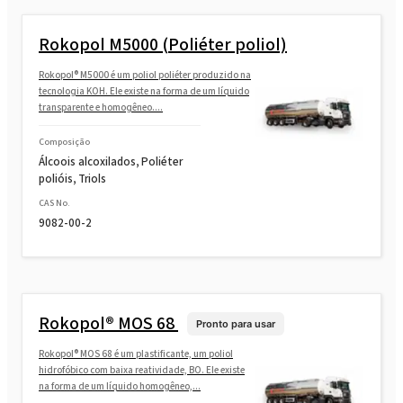
Rokopol M5000 (Poliéter poliol)
Rokopol® M5000 é um poliol poliéter produzido na
tecnologia KOH. Ele existe na forma de um líquido
transparente e homogêneo....
Composição
Álcoois alcoxilados, Poliéter
polióis, Triols
CAS No.
9082-00-2
Rokopol® MOS 68
Pronto para usar
Rokopol® MOS 68 é um plastificante, um poliol
hidrofóbico com baixa reatividade, BO. Ele existe
na forma de um líquido homogêneo,...