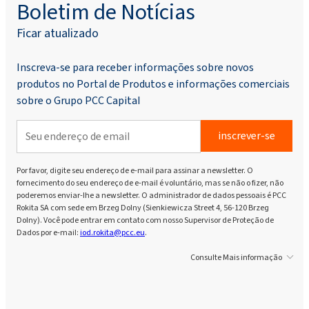
Boletim de Notícias
Ficar atualizado
Inscreva-se para receber informações sobre novos
produtos no Portal de Produtos e informações comerciais
sobre o Grupo PCC Capital
inscrever-se
Por favor, digite seu endereço de e-mail para assinar a newsletter. O
fornecimento do seu endereço de e-mail é voluntário, mas se não o fizer, não
poderemos enviar-lhe a newsletter. O administrador de dados pessoais é PCC
Rokita SA com sede em Brzeg Dolny (Sienkiewicza Street 4, 56-120 Brzeg
Dolny). Você pode entrar em contato com nosso Supervisor de Proteção de
Dados por e-mail:
iod.rokita@pcc.eu
.
Consulte Mais informação