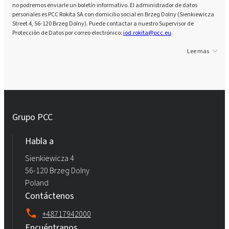
no podremos enviarle un boletín informativo. El administrador de datos
personales es PCC Rokita SA con domicilio social en Brzeg Dolny (Sienkiewicza
Street 4, 56-120 Brzeg Dolny). Puede contactar a nuestro Supervisor de
Protección de Datos por correo electrónico:
iod.rokita@pcc.eu
.
Lee mas
Grupo PCC
Habla a
Sienkiewicza 4
56-120 Brzeg Dolny
Poland
Contáctenos
+48717942000
Encuéntranos