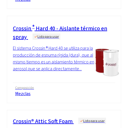
®
Crossin
Hard 40 - Aislante térmico en
spray
Listo para usar
El sistema Crossin ® Hard 40 se utiliza para la
producción de espuma rígida (dura), que al
mismo tiempo es un aislamiento térmico en
aerosol que se aplica directamente...
Composición
Mezclas
Crossin® Attic Soft Foam
Listo para usar