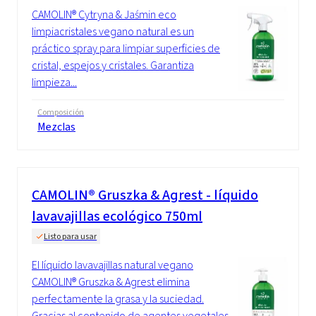
CAMOLIN® Cytryna & Jaśmin eco
limpiacristales vegano natural es un
práctico spray para limpiar superficies de
cristal, espejos y cristales. Garantiza
limpieza...
Composición
Mezclas
CAMOLIN® Gruszka & Agrest - líquido
lavavajillas ecológico 750ml
Listo para usar
El líquido lavavajillas natural vegano
CAMOLIN® Gruszka & Agrest elimina
perfectamente la grasa y la suciedad.
Gracias al contenido de agentes vegetales