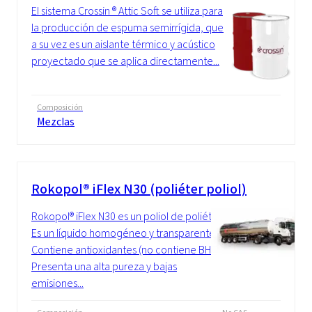
El sistema Crossin ® Attic Soft se utiliza para
la producción de espuma semirrígida, que
a su vez es un aislante térmico y acústico
proyectado que se aplica directamente...
Composición
Mezclas
Rokopol® iFlex N30 (poliéter poliol)
Rokopol® iFlex N30 es un poliol de poliéter.
Es un líquido homogéneo y transparente.
Contiene antioxidantes (no contiene BHT).
Presenta una alta pureza y bajas
emisiones...