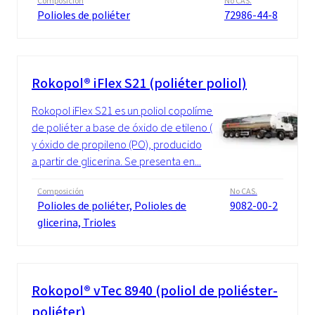
Composición
No CAS.
Polioles de poliéter
72986-44-8
Rokopol® iFlex S21 (poliéter poliol)
Rokopol iFlex S21 es un poliol copolímero
de poliéter a base de óxido de etileno (EO)
y óxido de propileno (PO), producido
a partir de glicerina. Se presenta en...
Composición
No CAS.
Polioles de poliéter, Polioles de
9082-00-2
glicerina, Trioles
Rokopol® vTec 8940 (poliol de poliéster-
poliéter)