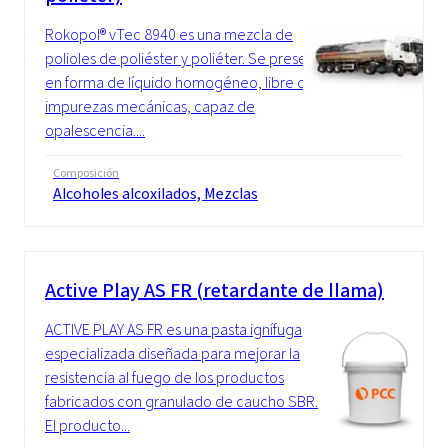
Rokopol® vTec 8940 es una mezcla de
polioles de poliéster y poliéter. Se presenta
en forma de líquido homogéneo, libre de
impurezas mecánicas, capaz de
opalescencia....
Composición
Alcoholes alcoxilados, Mezclas
Active Play AS FR (retardante de llama)
ACTIVE PLAY AS FR es una pasta ignífuga
especializada diseñada para mejorar la
resistencia al fuego de los productos
fabricados con granulado de caucho SBR.
El producto...