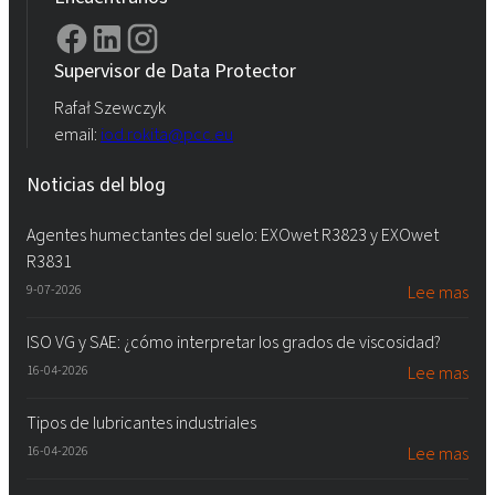
Supervisor de Data Protector
Rafał Szewczyk
email:
iod.rokita@pcc.eu
Noticias del blog
Agentes humectantes del suelo: EXOwet R3823 y EXOwet
R3831
9-07-2026
Lee mas
ISO VG y SAE: ¿cómo interpretar los grados de viscosidad?
16-04-2026
Lee mas
Tipos de lubricantes industriales
16-04-2026
Lee mas