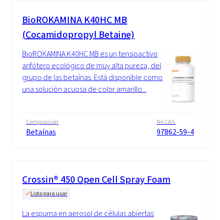
BioROKAMINA K40HC MB
(Cocamidopropyl Betaine)
BioROKAMINA K40HC MB es un tensioactivo
anfótero ecológico de muy alta pureza, del
grupo de las betaínas. Está disponible como
una solución acuosa de color amarillo...
Composición
No CAS.
Betaínas
97862-59-4
Crossin® 450 Open Cell Spray Foam
Listo para usar
La espuma en aerosol de células abiertas