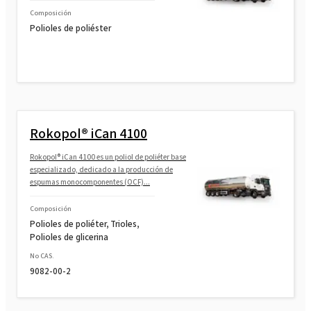
Composición
Polioles de poliéster
Rokopol® iCan 4100
Rokopol® iCan 4100 es un poliol de poliéter base
especializado, dedicado a la producción de
espumas monocomponentes (OCF)...
Composición
Polioles de poliéter, Trioles,
Polioles de glicerina
No CAS.
9082-00-2