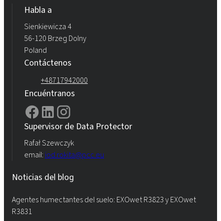
Habla a
Sienkiewicza 4
56-120 Brzeg Dolny
Poland
Contáctenos
+48717942000
Encuéntranos
Supervisor de Data Protector
Rafał Szewczyk
email:
iod.rokita@pcc.eu
Noticias del blog
Agentes humectantes del suelo: EXOwet R3823 y EXOwet
R3831