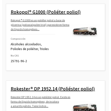
Rokopol® G1000 (Poliéter poliol)
Rokopol ® G1000 es un poliéter poliol a base de
glicerina (polioxialquilen triol) que existe en forma
de líquido homogéneo...
Composición
Alcoholes alcoxilados,
Polioles de poliéter, Trioles
No CAS.
25791-96-2
Rokester® DP 1952.14 (Poliéster poliol)
Rokester DP 1952.14 es un poliéster poliol. Existe en
forma de líquido homogéneo, de incoloro
a amarillo pálido. Tiene índice...