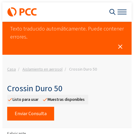
Texto traducido automáticamente. Puede contener
errores.
Casa
Aislamiento en aerosol
Crossin Duro 50
Crossin Duro 50
Listo para usar
Muestras disponibles
Enviar Consulta
Fabricante