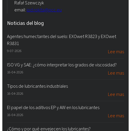
Rafał Szewczyk
email:
iod.rokita@pcc.eu
Noticias del blog
Agentes humectantes del suelo: EXOwet R3823 y EXOwet
R3831
9-07-2026
Lee mas
ISO VG y SAE: ¿cómo interpretar los grados de viscosidad?
16-04-2026
Lee mas
Tipos de lubricantes industriales
16-04-2026
Lee mas
El papel de los aditivos EP y AW en los lubricantes
16-04-2026
Lee mas
¿Cómo y por qué envejecen los lubricantes?