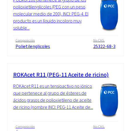
polioxietilenglicoles (PEG con un peso
molecular medio de 200). INCI: PEG-4. El
producto es un líquido incoloro muy
soluble...
Composición
No CAS.
Polietilenglicoles
25322-68-3
ROKAcet R11 (PEG-11 Aceite de ricino)
ROKAcet R11 es un tensioactivo no iónico
que pertenece al grupo de ésteres de
ácidos grasos de polioxietileno de aceite
de ricino (nombre INCI: PEG-11 Aceite de...
Composición
No CAS.