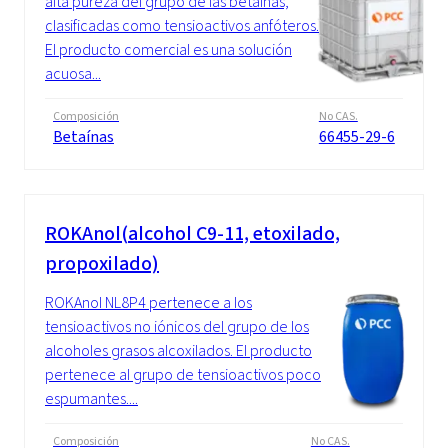
alta pureza del grupo de las betaínas,
clasificadas como tensioactivos anfóteros.
El producto comercial es una solución
acuosa...
Composición
No CAS.
Betaínas
66455-29-6
ROKAnol(alcohol C9-11, etoxilado,
propoxilado)
ROKAnol NL8P4 pertenece a los
tensioactivos no iónicos del grupo de los
alcoholes grasos alcoxilados. El producto
pertenece al grupo de tensioactivos poco
espumantes....
Composición
No CAS.