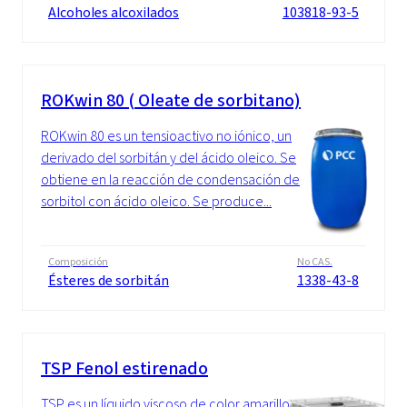
Alcoholes alcoxilados
103818-93-5
ROKwin 80 ( Oleate de sorbitano)
ROKwin 80 es un tensioactivo no iónico, un
derivado del sorbitán y del ácido oleico. Se
obtiene en la reacción de condensación de
sorbitol con ácido oleico. Se produce...
Composición
No CAS.
Ésteres de sorbitán
1338-43-8
TSP Fenol estirenado
TSP es un líquido viscoso de color amarillo.