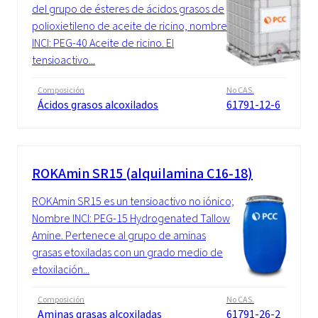
del grupo de ésteres de ácidos grasos de
polioxietileno de aceite de ricino, nombre
INCI: PEG-40 Aceite de ricino. El
tensioactivo...
Composición
No CAS.
Ácidos grasos alcoxilados
61791-12-6
ROKAmin SR15 (alquilamina C16-18)
ROKAmin SR15 es un tensioactivo no iónico;
Nombre INCI: PEG-15 Hydrogenated Tallow
Amine. Pertenece al grupo de aminas
grasas etoxiladas con un grado medio de
etoxilación...
Composición
No CAS.
Aminas grasas alcoxiladas
61791-26-2