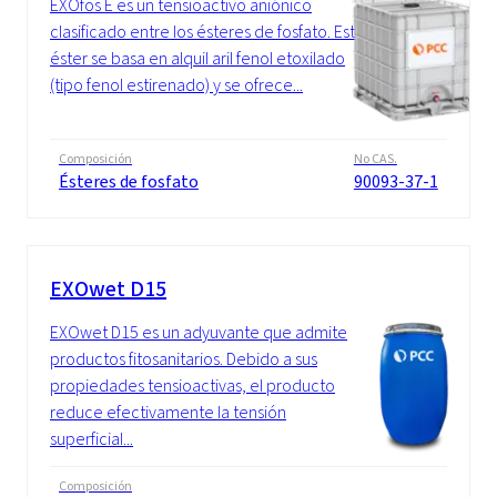
EXOfos E es un tensioactivo aniónico
clasificado entre los ésteres de fosfato. Este
éster se basa en alquil aril fenol etoxilado
(tipo fenol estirenado) y se ofrece...
Composición
No CAS.
Ésteres de fosfato
90093-37-1
EXOwet D15
EXOwet D15 es un adyuvante que admite
productos fitosanitarios. Debido a sus
propiedades tensioactivas, el producto
reduce efectivamente la tensión
superficial...
Composición