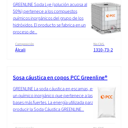
GREENLINE Soda Lye (solución acuosa al
50%) pertenece a los compuestos
químicos inorgánicos del grupo de los
hidróxidos. El producto se fabrica en un
proceso de...
Composición
No CAS.
Álcali
1310-73-2
Sosa cáustica en copos PCC Greenline®
GREENLINE La soda cáustica en escamas, es
un químico inorgánico que pertenece a las
bases más fuertes. La energía utilizada para
producir la Soda Cáustica GREENLINE...