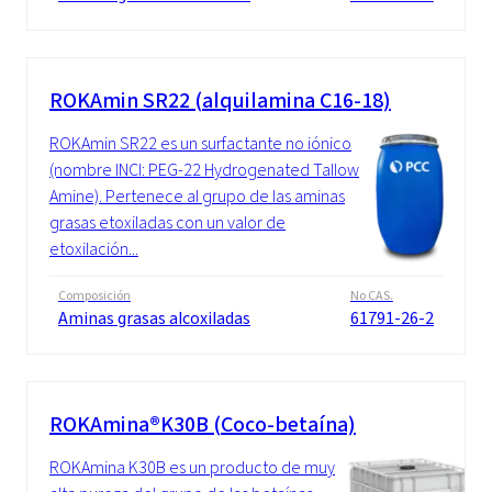
ROKAmin SR22 (alquilamina C16-18)
ROKAmin SR22 es un surfactante no iónico
(nombre INCI: PEG-22 Hydrogenated Tallow
Amine). Pertenece al grupo de las aminas
grasas etoxiladas con un valor de
etoxilación...
Composición
No CAS.
Aminas grasas alcoxiladas
61791-26-2
ROKAmina®K30B (Coco-betaína)
ROKAmina K30B es un producto de muy