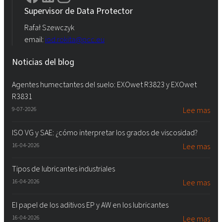
Supervisor de Data Protector
Rafał Szewczyk
email:
iod.rokita@pcc.eu
Noticias del blog
Agentes humectantes del suelo: EXOwet R3823 y EXOwet
R3831
9-07-2026
Lee mas
ISO VG y SAE: ¿cómo interpretar los grados de viscosidad?
16-04-2026
Lee mas
Tipos de lubricantes industriales
16-04-2026
Lee mas
El papel de los aditivos EP y AW en los lubricantes
16-04-2026
Lee mas