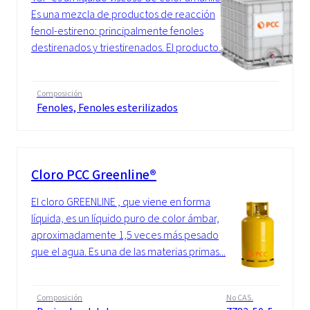
Es una mezcla de productos de reacción
fenol-estireno: principalmente fenoles
destirenados y triestirenados. El producto...
Composición
Fenoles, Fenoles esterilizados
Cloro PCC Greenline®
El cloro GREENLINE , que viene en forma
líquida, es un líquido puro de color ámbar,
aproximadamente 1,5 veces más pesado
que el agua. Es una de las materias primas...
Composición
No CAS.