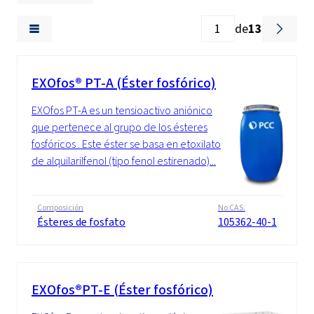
de
13
EXOfos® PT-A (Éster fosfórico)
EXOfos PT-A es un tensioactivo aniónico
que pertenece al grupo de los ésteres
fosfóricos . Este éster se basa en etoxilato
de alquilarilfenol (tipo fenol estirenado)...
Composición
No CAS.
Ésteres de fosfato
105362-40-1
EXOfos®PT-E (Éster fosfórico)