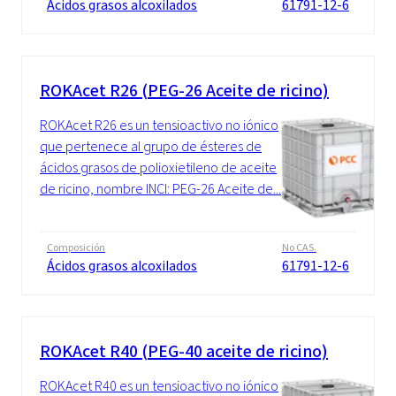
Ácidos grasos alcoxilados
61791-12-6
ROKAcet R26 (PEG-26 Aceite de ricino)
ROKAcet R26 es un tensioactivo no iónico
que pertenece al grupo de ésteres de
ácidos grasos de polioxietileno de aceite
de ricino, nombre INCI: PEG-26 Aceite de...
Composición
No CAS.
Ácidos grasos alcoxilados
61791-12-6
ROKAcet R40 (PEG-40 aceite de ricino)
ROKAcet R40 es un tensioactivo no iónico