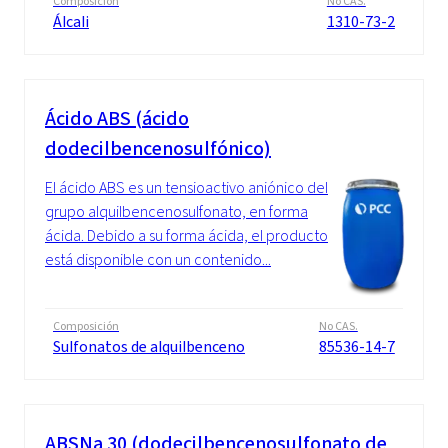
Composición
No CAS.
Álcali
1310-73-2
Ácido ABS (ácido
dodecilbencenosulfónico)
El ácido ABS es un tensioactivo aniónico del
grupo alquilbencenosulfonato, en forma
ácida. Debido a su forma ácida, el producto
está disponible con un contenido...
Composición
No CAS.
Sulfonatos de alquilbenceno
85536-14-7
ABSNa 30 (dodecilbencenosulfonato de