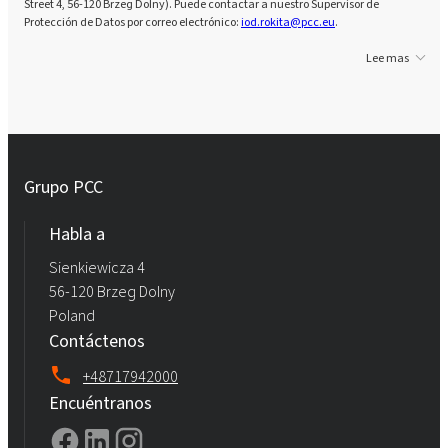
Street 4, 56-120 Brzeg Dolny). Puede contactar a nuestro Supervisor de
Protección de Datos por correo electrónico:
iod.rokita@pcc.eu
.
Lee mas
Grupo PCC
Habla a
Sienkiewicza 4
56-120 Brzeg Dolny
Poland
Contáctenos
+48717942000
Encuéntranos